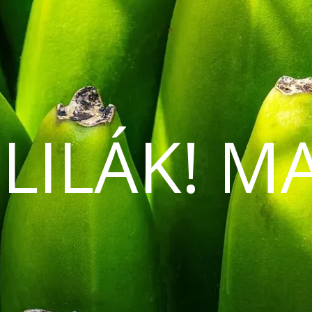
 LILÁK! M