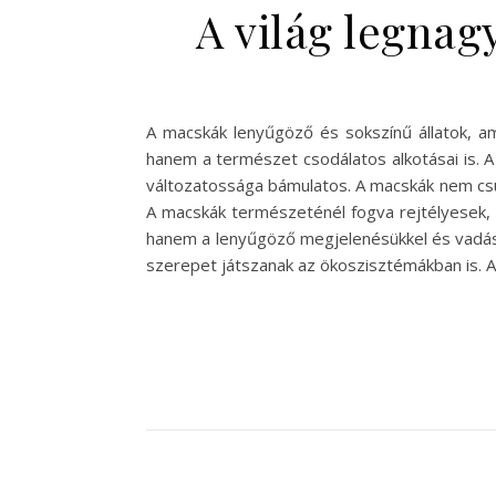
A világ legna
A macskák lenyűgöző és sokszínű állatok, am
hanem a természet csodálatos alkotásai is. 
változatossága bámulatos. A macskák nem csu
A macskák természeténél fogva rejtélyesek, 
hanem a lenyűgöző megjelenésükkel és vadász
szerepet játszanak az ökoszisztémákban is. 