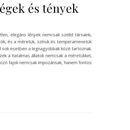
égek és tények
len, elegáns lények nemcsak szelíd társaink,
atók, és a méretük, színük és temperamenetük
l sok esetben a legnagyobbak közé tartoznak.
zek a hatalmas állatok nemcsak a méretükkel,
rtozó fajok nemcsak impozánsak, hanem fontos