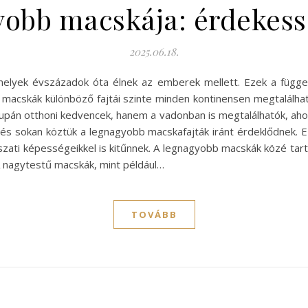
gyobb macskája: érdekess
2025.06.18.
elyek évszázadok óta élnek az emberek mellett. Ezek a függet
A macskák különböző fajtái szinte minden kontinensen megtalálh
pán otthoni kedvencek, hanem a vadonban is megtalálhatók, aho
és sokan köztük a legnagyobb macskafajták iránt érdeklődnek. E
ati képességeikkel is kitűnnek. A legnagyobb macskák közé ta
A nagytestű macskák, mint például…
TOVÁBB