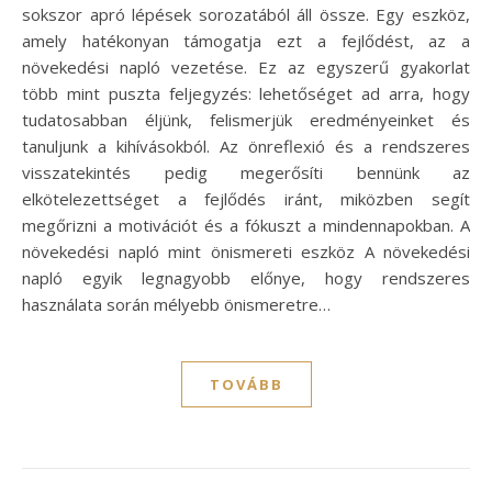
sokszor apró lépések sorozatából áll össze. Egy eszköz,
amely hatékonyan támogatja ezt a fejlődést, az a
növekedési napló vezetése. Ez az egyszerű gyakorlat
több mint puszta feljegyzés: lehetőséget ad arra, hogy
tudatosabban éljünk, felismerjük eredményeinket és
tanuljunk a kihívásokból. Az önreflexió és a rendszeres
visszatekintés pedig megerősíti bennünk az
elkötelezettséget a fejlődés iránt, miközben segít
megőrizni a motivációt és a fókuszt a mindennapokban. A
növekedési napló mint önismereti eszköz A növekedési
napló egyik legnagyobb előnye, hogy rendszeres
használata során mélyebb önismeretre…
TOVÁBB