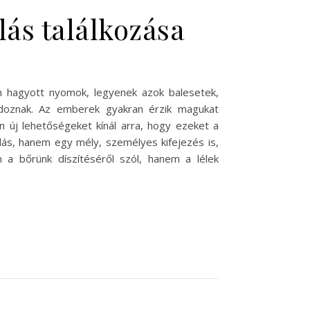
lás találkozása
n hagyott nyomok, legyenek azok balesetek,
doznak. Az emberek gyakran érzik magukat
n új lehetőségeket kínál arra, hogy ezeket a
dás, hanem egy mély, személyes kifejezés is,
a bőrünk díszítéséről szól, hanem a lélek