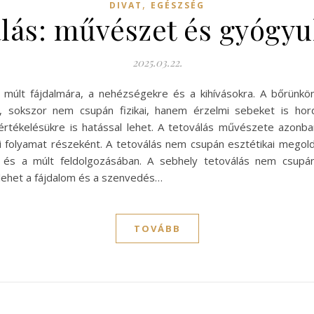
,
DIVAT
EGÉSZSÉG
lás: művészet és gyógyu
2025.03.22.
múlt fájdalmára, a nehézségekre és a kihívásokra. A bőrünkö
 sokszor nem csupán fizikai, hanem érzelmi sebeket is hor
értékelésükre is hatással lehet. A tetoválás művészete azonba
i folyamat részeként. A tetoválás nem csupán esztétikai megol
 és a múlt feldolgozásában. A sebhely tetoválás nem csupán 
a lehet a fájdalom és a szenvedés…
TOVÁBB