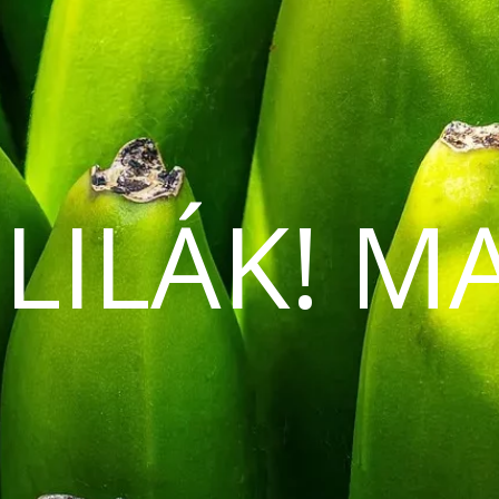
 LILÁK! M