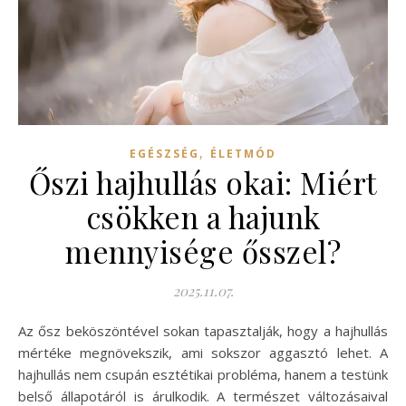
,
EGÉSZSÉG
ÉLETMÓD
Őszi hajhullás okai: Miért
csökken a hajunk
mennyisége ősszel?
2025.11.07.
Az ősz beköszöntével sokan tapasztalják, hogy a hajhullás
mértéke megnövekszik, ami sokszor aggasztó lehet. A
hajhullás nem csupán esztétikai probléma, hanem a testünk
belső állapotáról is árulkodik. A természet változásaival