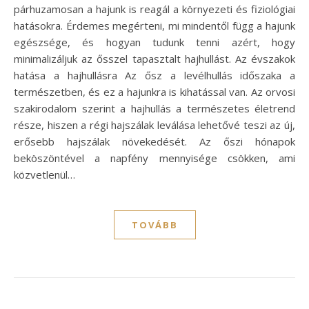
párhuzamosan a hajunk is reagál a környezeti és fiziológiai
hatásokra. Érdemes megérteni, mi mindentől függ a hajunk
egészsége, és hogyan tudunk tenni azért, hogy
minimalizáljuk az ősszel tapasztalt hajhullást. Az évszakok
hatása a hajhullásra Az ősz a levélhullás időszaka a
természetben, és ez a hajunkra is kihatással van. Az orvosi
szakirodalom szerint a hajhullás a természetes életrend
része, hiszen a régi hajszálak leválása lehetővé teszi az új,
erősebb hajszálak növekedését. Az őszi hónapok
beköszöntével a napfény mennyisége csökken, ami
közvetlenül…
TOVÁBB