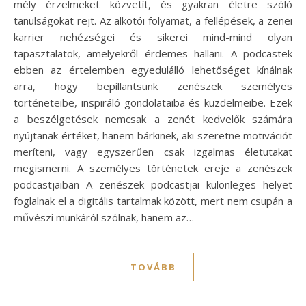
mély érzelmeket közvetít, és gyakran életre szóló
tanulságokat rejt. Az alkotói folyamat, a fellépések, a zenei
karrier nehézségei és sikerei mind-mind olyan
tapasztalatok, amelyekről érdemes hallani. A podcastek
ebben az értelemben egyedülálló lehetőséget kínálnak
arra, hogy bepillantsunk zenészek személyes
történeteibe, inspiráló gondolataiba és küzdelmeibe. Ezek
a beszélgetések nemcsak a zenét kedvelők számára
nyújtanak értéket, hanem bárkinek, aki szeretne motivációt
meríteni, vagy egyszerűen csak izgalmas életutakat
megismerni. A személyes történetek ereje a zenészek
podcastjaiban A zenészek podcastjai különleges helyet
foglalnak el a digitális tartalmak között, mert nem csupán a
művészi munkáról szólnak, hanem az…
TOVÁBB