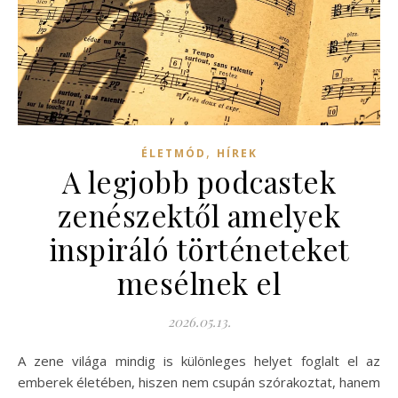
,
ÉLETMÓD
HÍREK
A legjobb podcastek
zenészektől amelyek
inspiráló történeteket
mesélnek el
2026.05.13.
A zene világa mindig is különleges helyet foglalt el az
emberek életében, hiszen nem csupán szórakoztat, hanem