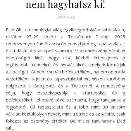
nem hagyhatsz ki!
2025.11.15.
Elad Gil, a technológiai világ egyik legbefolyásosabb alakja,
október 27-29. között a TechCrunch Disrupt 2025
rendezvényen San Franciscóban osztja meg tapasztalatait
és tudását. A startupok számára ez a rendezvény páratlan
lehetőséget kínál, hogy első kézből értesüljenek a
legfrissebb trendekről és innovációkról, amelyek formálják
az iparágat. Gil nem csupán befektetőként, hanem operatív
vezetőként is jelentős tapasztalattal bír, hiszen korábban
dolgozott a Google-nál és a Twitternél. A rendezvény
célja, hogy összekapcsolja a startupokat és a
befektetőket, lehetővé téve számukra, hogy tanuljanak a
legjobbtól. Gil tapasztalata és a több mint 30 unicorn
vállalat, köztük olyan nevek, mint a Stripe és az Airbnb, csak
fokozza az esemény értékét. De mit is tanulhatunk Elad
Gil…