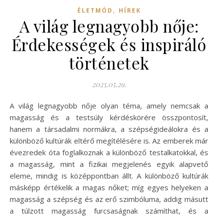
,
ÉLETMÓD
HÍREK
A világ legnagyobb nője:
Érdekességek és inspiráló
történetek
2025.05.29.
A világ legnagyobb nője olyan téma, amely nemcsak a
magasság és a testsúly kérdéskörére összpontosít,
hanem a társadalmi normákra, a szépségideálokra és a
különböző kultúrák eltérő megítélésére is. Az emberek már
évezredek óta foglalkoznak a különböző testalkatokkal, és
a magasság, mint a fizikai megjelenés egyik alapvető
eleme, mindig is középpontban állt. A különböző kultúrák
másképp értékelik a magas nőket; míg egyes helyeken a
magasság a szépség és az erő szimbóluma, addig másutt
a túlzott magasság furcsaságnak számíthat, és a