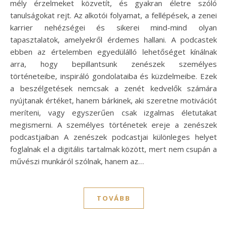
mély érzelmeket közvetít, és gyakran életre szóló
tanulságokat rejt. Az alkotói folyamat, a fellépések, a zenei
karrier nehézségei és sikerei mind-mind olyan
tapasztalatok, amelyekről érdemes hallani. A podcastek
ebben az értelemben egyedülálló lehetőséget kínálnak
arra, hogy bepillantsunk zenészek személyes
történeteibe, inspiráló gondolataiba és küzdelmeibe. Ezek
a beszélgetések nemcsak a zenét kedvelők számára
nyújtanak értéket, hanem bárkinek, aki szeretne motivációt
meríteni, vagy egyszerűen csak izgalmas életutakat
megismerni. A személyes történetek ereje a zenészek
podcastjaiban A zenészek podcastjai különleges helyet
foglalnak el a digitális tartalmak között, mert nem csupán a
művészi munkáról szólnak, hanem az…
TOVÁBB