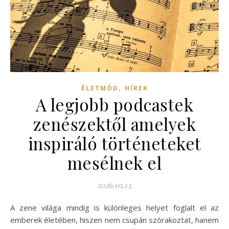
,
ÉLETMÓD
HÍREK
A legjobb podcastek
zenészektől amelyek
inspiráló történeteket
mesélnek el
2026.05.13.
A zene világa mindig is különleges helyet foglalt el az
emberek életében, hiszen nem csupán szórakoztat, hanem