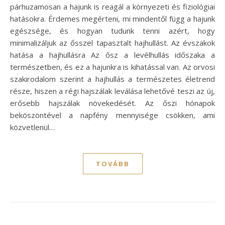
párhuzamosan a hajunk is reagál a környezeti és fiziológiai
hatásokra. Érdemes megérteni, mi mindentől függ a hajunk
egészsége, és hogyan tudunk tenni azért, hogy
minimalizáljuk az ősszel tapasztalt hajhullást. Az évszakok
hatása a hajhullásra Az ősz a levélhullás időszaka a
természetben, és ez a hajunkra is kihatással van. Az orvosi
szakirodalom szerint a hajhullás a természetes életrend
része, hiszen a régi hajszálak leválása lehetővé teszi az új,
erősebb hajszálak növekedését. Az őszi hónapok
beköszöntével a napfény mennyisége csökken, ami
közvetlenül…
TOVÁBB