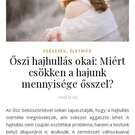
,
EGÉSZSÉG
ÉLETMÓD
Őszi hajhullás okai: Miért
csökken a hajunk
mennyisége ősszel?
2025.11.07.
Az ősz beköszöntével sokan tapasztalják, hogy a hajhullás
mértéke megnövekszik, ami sokszor aggasztó lehet. A
hajhullás nem csupán esztétikai probléma, hanem a testünk
belső állapotáról is árulkodik. A természet változásaival