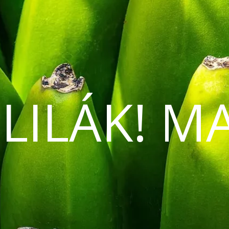
 LILÁK! M