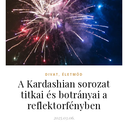
,
DIVAT
ÉLETMÓD
A Kardashian sorozat
titkai és botrányai a
reflektorfényben
2025.03.06.