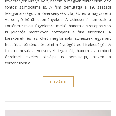
lóversenyek királya volt, hanem a magyar történelem egy
fontos szimbóluma is. A film bemutatja a 19. századi
Magyarországot, a lóversenyzés világát, és a nagyszerű
versenyló körüli eseményeket. A „Kincsem” nemcsak a
története miatt figyelemre méltó, hanem a szereposztás
is jelentős mértékben hozzájárul a film sikeréhez. A
karakterek és az őket megformáló színészek egyaránt
hozzák a történet érzelmi mélységét és hitelességét. A
film nemcsak a versenyek izgalmát, hanem az emberi
érzelmek széles skáláját is bemutatja, hiszen a
történetben a…
TOVÁBB