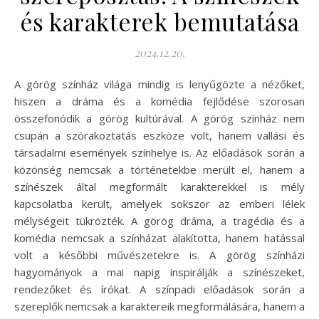
és karakterek bemutatása
2024.12.20.
A görög színház világa mindig is lenyűgözte a nézőket,
hiszen a dráma és a komédia fejlődése szorosan
összefonódik a görög kultúrával. A görög színház nem
csupán a szórakoztatás eszköze volt, hanem vallási és
társadalmi események színhelye is. Az előadások során a
közönség nemcsak a történetekbe merült el, hanem a
színészek által megformált karakterekkel is mély
kapcsolatba került, amelyek sokszor az emberi lélek
mélységeit tükrözték. A görög dráma, a tragédia és a
komédia nemcsak a színházat alakította, hanem hatással
volt a későbbi művészetekre is. A görög színházi
hagyományok a mai napig inspirálják a színészeket,
rendezőket és írókat. A színpadi előadások során a
szereplők nemcsak a karaktereik megformálására, hanem a