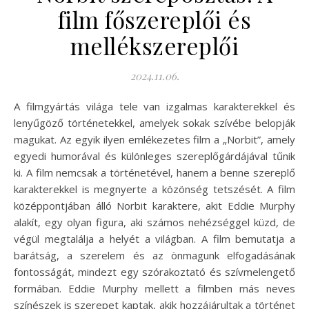
film főszereplői és
mellékszereplői
2024.11.06.
A filmgyártás világa tele van izgalmas karakterekkel és
lenyűgöző történetekkel, amelyek sokak szívébe belopják
magukat. Az egyik ilyen emlékezetes film a „Norbit”, amely
egyedi humorával és különleges szereplőgárdájával tűnik
ki. A film nemcsak a történetével, hanem a benne szereplő
karakterekkel is megnyerte a közönség tetszését. A film
középpontjában álló Norbit karaktere, akit Eddie Murphy
alakít, egy olyan figura, aki számos nehézséggel küzd, de
végül megtalálja a helyét a világban. A film bemutatja a
barátság, a szerelem és az önmagunk elfogadásának
fontosságát, mindezt egy szórakoztató és szívmelengető
formában. Eddie Murphy mellett a filmben más neves
színészek is szerepet kaptak, akik hozzájárultak a történet