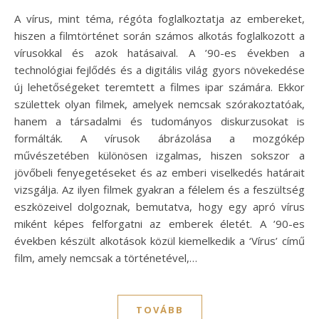
A vírus, mint téma, régóta foglalkoztatja az embereket,
hiszen a filmtörténet során számos alkotás foglalkozott a
vírusokkal és azok hatásaival. A ’90-es években a
technológiai fejlődés és a digitális világ gyors növekedése
új lehetőségeket teremtett a filmes ipar számára. Ekkor
születtek olyan filmek, amelyek nemcsak szórakoztatóak,
hanem a társadalmi és tudományos diskurzusokat is
formálták. A vírusok ábrázolása a mozgókép
művészetében különösen izgalmas, hiszen sokszor a
jövőbeli fenyegetéseket és az emberi viselkedés határait
vizsgálja. Az ilyen filmek gyakran a félelem és a feszültség
eszközeivel dolgoznak, bemutatva, hogy egy apró vírus
miként képes felforgatni az emberek életét. A ’90-es
években készült alkotások közül kiemelkedik a ‘Vírus’ című
film, amely nemcsak a történetével,…
TOVÁBB