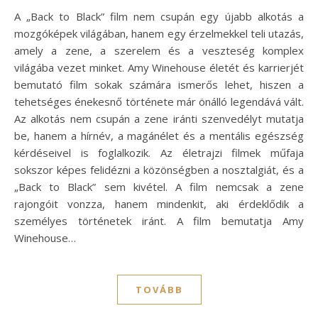
A „Back to Black” film nem csupán egy újabb alkotás a
mozgóképek világában, hanem egy érzelmekkel teli utazás,
amely a zene, a szerelem és a veszteség komplex
világába vezet minket. Amy Winehouse életét és karrierjét
bemutató film sokak számára ismerős lehet, hiszen a
tehetséges énekesnő története már önálló legendává vált.
Az alkotás nem csupán a zene iránti szenvedélyt mutatja
be, hanem a hírnév, a magánélet és a mentális egészség
kérdéseivel is foglalkozik. Az életrajzi filmek műfaja
sokszor képes felidézni a közönségben a nosztalgiát, és a
„Back to Black” sem kivétel. A film nemcsak a zene
rajongóit vonzza, hanem mindenkit, aki érdeklődik a
személyes történetek iránt. A film bemutatja Amy
Winehouse…
TOVÁBB