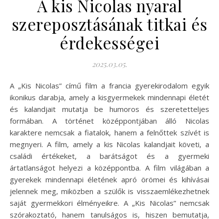
A kis Nicolas nyaral
szereposztásának titkai és
érdekességei
2025.03.05.
A „Kis Nicolas” című film a francia gyerekirodalom egyik
ikonikus darabja, amely a kisgyermekek mindennapi életét
és kalandjait mutatja be humoros és szeretetteljes
formában. A történet középpontjában álló Nicolas
karaktere nemcsak a fiatalok, hanem a felnőttek szívét is
megnyeri. A film, amely a kis Nicolas kalandjait követi, a
családi értékeket, a barátságot és a gyermeki
ártatlanságot helyezi a középpontba. A film világában a
gyerekek mindennapi életének apró örömei és kihívásai
jelennek meg, miközben a szülők is visszaemlékezhetnek
saját gyermekkori élményeikre. A „Kis Nicolas” nemcsak
szórakoztató, hanem tanulságos is, hiszen bemutatja,