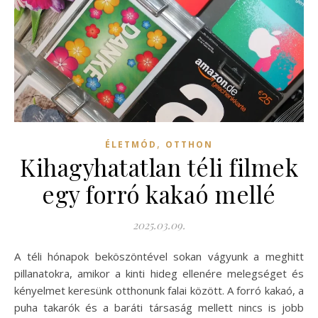
,
ÉLETMÓD
OTTHON
Kihagyhatatlan téli filmek
egy forró kakaó mellé
2025.03.09.
A téli hónapok beköszöntével sokan vágyunk a meghitt
pillanatokra, amikor a kinti hideg ellenére melegséget és
kényelmet keresünk otthonunk falai között. A forró kakaó, a
puha takarók és a baráti társaság mellett nincs is jobb