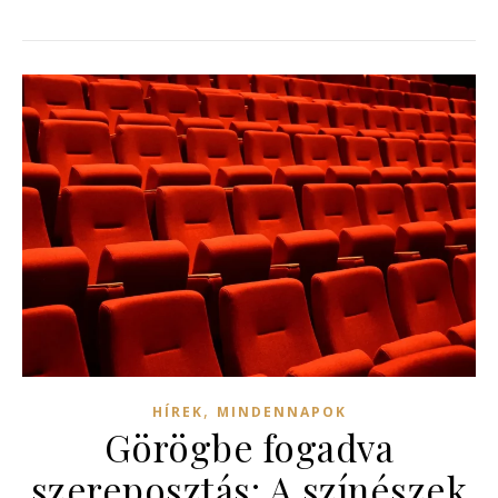
,
HÍREK
MINDENNAPOK
Görögbe fogadva
szereposztás: A színészek