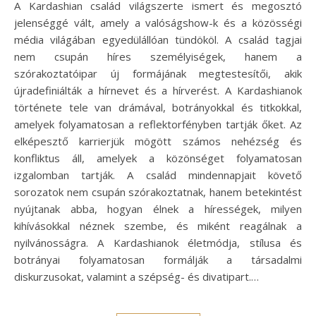
A Kardashian család világszerte ismert és megosztó
jelenséggé vált, amely a valóságshow-k és a közösségi
média világában egyedülállóan tündököl. A család tagjai
nem csupán híres személyiségek, hanem a
szórakoztatóipar új formájának megtestesítői, akik
újradefiniálták a hírnevet és a hírverést. A Kardashianok
története tele van drámával, botrányokkal és titkokkal,
amelyek folyamatosan a reflektorfényben tartják őket. Az
elképesztő karrierjük mögött számos nehézség és
konfliktus áll, amelyek a közönséget folyamatosan
izgalomban tartják. A család mindennapjait követő
sorozatok nem csupán szórakoztatnak, hanem betekintést
nyújtanak abba, hogyan élnek a hírességek, milyen
kihívásokkal néznek szembe, és miként reagálnak a
nyilvánosságra. A Kardashianok életmódja, stílusa és
botrányai folyamatosan formálják a társadalmi
diskurzusokat, valamint a szépség- és divatipart.…