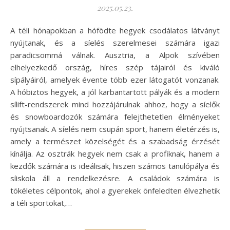
2025.05.23.
A téli hónapokban a hófödte hegyek csodálatos látványt
nyújtanak, és a síelés szerelmesei számára igazi
paradicsommá válnak. Ausztria, a Alpok szívében
elhelyezkedő ország, híres szép tájairól és kiváló
sípályáiról, amelyek évente több ezer látogatót vonzanak.
A hóbiztos hegyek, a jól karbantartott pályák és a modern
sílift-rendszerek mind hozzájárulnak ahhoz, hogy a síelők
és snowboardozók számára felejthetetlen élményeket
nyújtsanak. A síelés nem csupán sport, hanem életérzés is,
amely a természet közelségét és a szabadság érzését
kínálja. Az osztrák hegyek nem csak a profiknak, hanem a
kezdők számára is ideálisak, hiszen számos tanulópálya és
síiskola áll a rendelkezésre. A családok számára is
tökéletes célpontok, ahol a gyerekek önfeledten élvezhetik
a téli sportokat,…