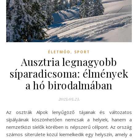
,
ÉLETMÓD
SPORT
Ausztria legnagyobb
síparadicsoma: élmények
a hó birodalmában
2025.05.23.
Az osztrák Alpok lenyűgöző tájainak és változatos
sípályáinak köszönhetően nemcsak a helyiek, hanem a
nemzetközi síelők körében is népszerű célpont. Az ország
számos síterülete közül kiemelkedik egy helyszín, amely a