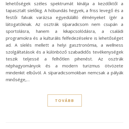
lehetőségek széles spektrumát kínálja a kezdőktől a
tapasztalt síelőkig. A hóbundás hegyek, a friss levegő és a
festői falvak varázsa egyedülálló élményeket ígér a
látogatóknak. Az osztrák síparadicsom nem csupán a
sportolásra, hanem a kikapcsolódásra, a családi
programokra és a kulturális felfedezésekre is lehetőséget
ad. A síelés mellett a helyi gasztronómia, a wellness
szolgáltatások és a különböző szabadidős tevékenységek
teszik teljessé a felhőtlen pihenést. Az osztrák
néphagyományok és a modern turizmus ötvözete
mindenkit elbűvöl. A síparadicsomokban nemcsak a pályák
minősége,…
TOVÁBB