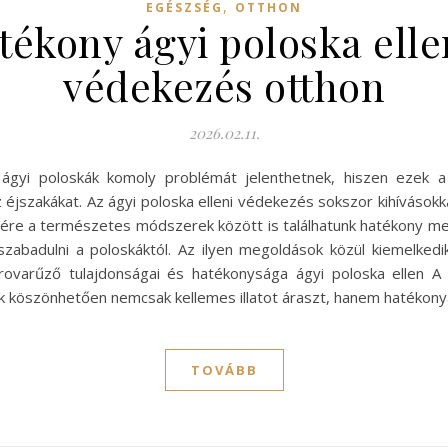
,
EGÉSZSÉG
OTTHON
tékony ágyi poloska elle
védekezés otthon
2026.02.11.
ágyi poloskák komoly problémát jelenthetnek, hiszen ezek 
 éjszakákat. Az ágyi poloska elleni védekezés sokszor kihívásokka
sére a természetes módszerek között is találhatunk hatékony 
badulni a poloskáktól. Az ilyen megoldások közül kiemelkedi
a rovarűző tulajdonságai és hatékonysága ágyi poloska ellen 
ak köszönhetően nemcsak kellemes illatot áraszt, hanem hatékonyan
TOVÁBB