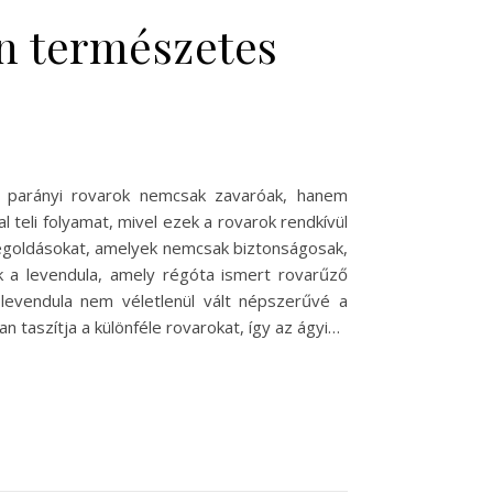
n természetes
a parányi rovarok nemcsak zavaróak, hanem
l teli folyamat, mivel ezek a rovarok rendkívül
megoldásokat, amelyek nemcsak biztonságosak,
k a levendula, amely régóta ismert rovarűző
A levendula nem véletlenül vált népszerűvé a
 taszítja a különféle rovarokat, így az ágyi…