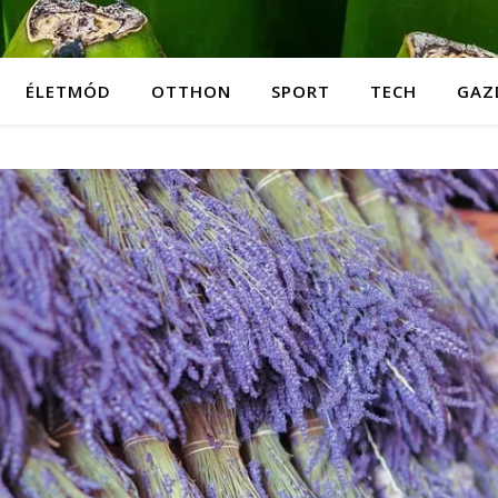
ÉLETMÓD
OTTHON
SPORT
TECH
GAZ