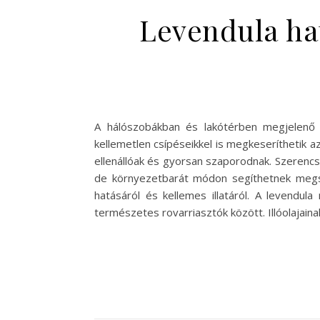
Levendula ha
A hálószobákban és lakótérben megjelenő 
kellemetlen csípéseikkel is megkeseríthetik az
ellenállóak és gyorsan szaporodnak. Szerenc
de környezetbarát módon segíthetnek megsza
hatásáról és kellemes illatáról. A levendul
természetes rovarriasztók között. Illóolajain