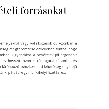
teli forrásokat
emélyekről vagy vállalkozásokról. Azonban a
iztonság megteremtése érdekében fontos, hogy
zemben. Ugyanakkor a bevételek jól átgondolt
mely hosszú távon is támogatja céljainkat és
több különböző pénzkereseti lehetőség egyidejű
tünk, például egy munkahelyi fizetésre…