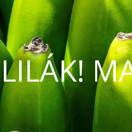
 LILÁK! M