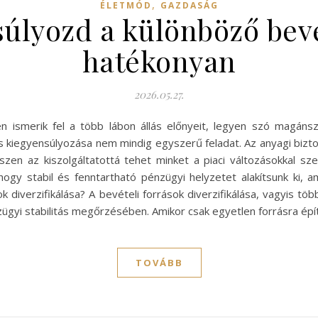
,
ÉLETMÓD
GAZDASÁG
lyozd a különböző bevé
hatékonyan
2026.05.27.
ismerik fel a több lábon állás előnyeit, legyen szó magánsz
és kiegyensúlyozása nem mindig egyszerű feladat. Az anyagi b
szen az kiszolgáltatottá tehet minket a piaci változásokkal s
hogy stabil és fenntartható pénzügyi helyzetet alakítsunk ki, a
ok diverzifikálása? A bevételi források diverzifikálása, vagyis 
zügyi stabilitás megőrzésében. Amikor csak egyetlen forrásra épí
TOVÁBB