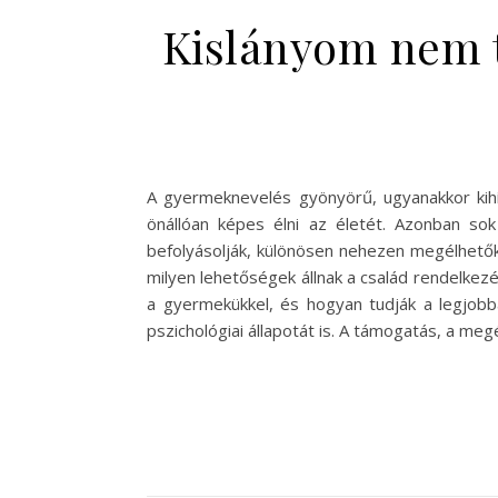
Kislányom nem tu
A gyermeknevelés gyönyörű, ugyanakkor kihí
önállóan képes élni az életét. Azonban so
befolyásolják, különösen nehezen megélhetők
milyen lehetőségek állnak a család rendelkez
a gyermekükkel, és hogyan tudják a legjobba
pszichológiai állapotát is. A támogatás, a me