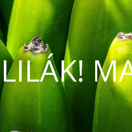
 LILÁK! M