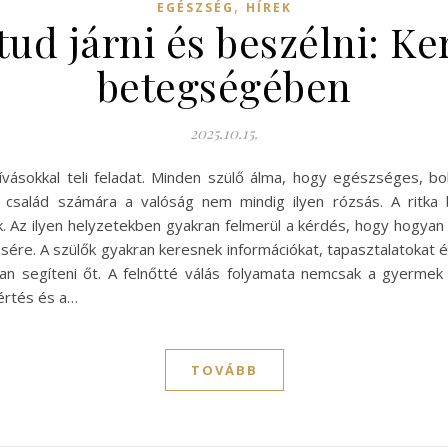
,
EGÉSZSÉG
HÍREK
d járni és beszélni: Ke
betegségében
2025.10.15.
vásokkal teli feladat. Minden szülő álma, hogy egészséges, bo
k család számára a valóság nem mindig ilyen rózsás. A ritk
. Az ilyen helyzetekben gyakran felmerül a kérdés, hogy hogyan
ésére. A szülők gyakran keresnek információkat, tapasztalatokat
n segíteni őt. A felnőtté válás folyamata nemcsak a gyermek 
gértés és a…
TOVÁBB