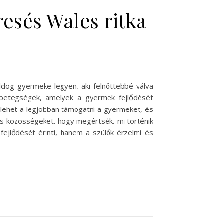
resés Wales ritka
ldog gyermeke legyen, aki felnőttebbé válva
a betegségek, amelyek a gyermek fejlődését
 lehet a legjobban támogatni a gyermeket, és
 és közösségeket, hogy megértsék, mi történik
fejlődését érinti, hanem a szülők érzelmi és