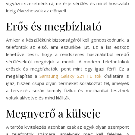
vigyázni szeretnénk rá, ne érje sérülés és minél hosszabb
ideig élvezhessük az előnyeit.
Erős és megbízható
Amikor a készülékünk biztonságáról kell gondoskodnunk, a
telefontok az első, ami eszünkbe jut. Ez a kis eszköz
lehetővé teszi, hogy a rendszeres használatból eredő
sérülésektől megóvjuk a mobilt. A modern telefontokok
erősek és megbízhatók, pont mint egy igazi férfi. Ez a
megállapítás a
Samsung Galaxy S21 FE tok
kínálatára is
igaz, hiszen csupa olyan terméket sorakoztat fel, amelyek
a tervezés során komoly fizikai és mechanikai tesztnek
voltak alávetve és mind kiállták.
Megnyerő a külseje
A tartós kivitelezés azonban csak az egyik olyan szempont
a telefontok számára, amelynek meg kell felelnie. A