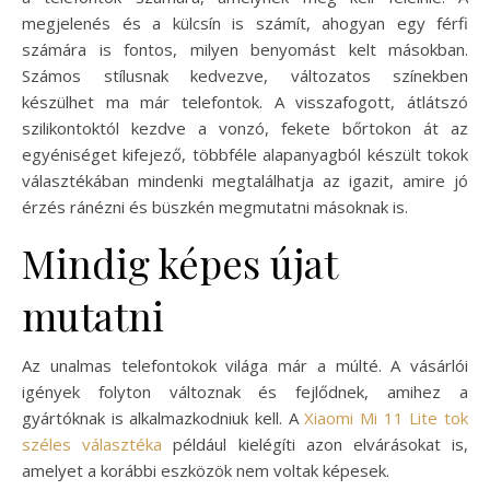
megjelenés és a külcsín is számít, ahogyan egy férfi
számára is fontos, milyen benyomást kelt másokban.
Számos stílusnak kedvezve, változatos színekben
készülhet ma már telefontok. A visszafogott, átlátszó
szilikontoktól kezdve a vonzó, fekete bőrtokon át az
egyéniséget kifejező, többféle alapanyagból készült tokok
választékában mindenki megtalálhatja az igazit, amire jó
érzés ránézni és büszkén megmutatni másoknak is.
Mindig képes újat
mutatni
Az unalmas telefontokok világa már a múlté. A vásárlói
igények folyton változnak és fejlődnek, amihez a
gyártóknak is alkalmazkodniuk kell. A
Xiaomi Mi 11 Lite tok
széles választéka
például kielégíti azon elvárásokat is,
amelyet a korábbi eszközök nem voltak képesek.