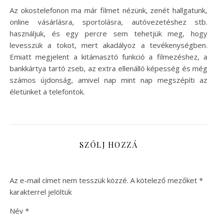
Az okostelefonon ma már filmet nézünk, zenét hallgatunk,
online vásárlásra, sportolásra, autóvezetéshez stb.
használjuk, és egy percre sem tehetjük meg, hogy
levesszük a tokot, mert akadályoz a tevékenységben.
Emiatt megjelent a kitámasztó funkció a filmezéshez, a
bankkártya tartó zseb, az extra ellenálló képesség és még
számos újdonság, amivel nap mint nap megszépíti az
életünket a telefontok.
SZÓLJ HOZZÁ
Az e-mail címet nem tesszük közzé.
A kötelező mezőket
*
karakterrel jelöltük
Név
*