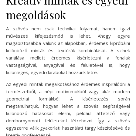
megoldások
A szövés nem csak technikai folyamat, hanem igazi
művészeti kifejezésmód is lehet. Ahogy egyre
magabiztosabbá válunk az alapokban, érdemes kipróbálni
különböző minták és textúrák kombinálását. A színek
variálása mellett érdemes kísérletezni a fonalak
vastagságával, anyagával és felületével is, hogy
különleges, egyedi darabokat hozzunk létre.
Az egyedi minták megalkotásához érdemes inspirálódni a
természetből, a népi motívumokból vagy akár modern
geometriai formákból. A kísérletezés során
megtanulhatjuk, hogyan lehet a szövés segítségével
különböző hatásokat elérni, például áttetsző vagy
dombornyomott felületeket létrehozni. Így a szövés
egyszerre válik gyakorlati használati tárgy készítésévé és
kreatív önkifejezéssé.