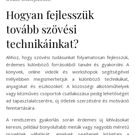
Hogyan fejlesszük
tovább szövési
technikáinkat?
Ahhoz, hogy szövési tudásunkat folyamatosan fejlesszük,
érdemes különböző forrásokból tanulni és gyakorolni. A
könyvek, online videók és workshopok segítségével
mélyebben megismerhetjük a különböző technikákat,
anyagokat és eszközöket. A közösségi alkotóműhelyek
vagy kézműves csoportok csatlakozása pedig lehetőséget
ad tapasztalatcserére, új ötletek szerzésére és motiváció
fenntartására.
A rendszeres gyakorlás során érdemes új kihívásokat
keresni, például bonyolultabb minták vagy nagyobb méretű
projektek vállalását, amelyek segítenek kitágítani a