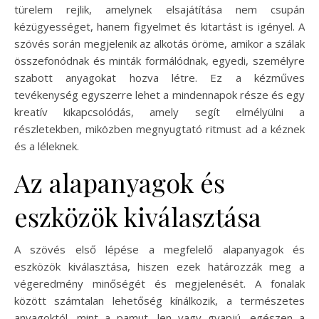
türelem rejlik, amelynek elsajátítása nem csupán
kézügyességet, hanem figyelmet és kitartást is igényel. A
szövés során megjelenik az alkotás öröme, amikor a szálak
összefonódnak és minták formálódnak, egyedi, személyre
szabott anyagokat hozva létre. Ez a kézműves
tevékenység egyszerre lehet a mindennapok része és egy
kreatív kikapcsolódás, amely segít elmélyülni a
részletekben, miközben megnyugtató ritmust ad a kéznek
és a léleknek.
Az alapanyagok és
eszközök kiválasztása
A szövés első lépése a megfelelő alapanyagok és
eszközök kiválasztása, hiszen ezek határozzák meg a
végeredmény minőségét és megjelenését. A fonalak
között számtalan lehetőség kínálkozik, a természetes
anyagoktól, mint a pamut, len vagy gyapjú, egészen a