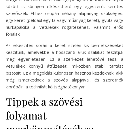
között is könnyen elkészíthető egy egyszerű, keretes
szövőszék. Ehhez csupán néhány alapanyag szükséges:
egy keret (például egy fa vagy műanyag keret), gyufa vagy
hurkapálcika a vetülékek rögzítéséhez, valamint erős
fonalak.
Az elkészítés során a keret szélén kis bemetszéseket
készítünk, amelyekbe a hosszanti áruk szálakat feszítjük
meg egyenletesen. Ez a szerkezet lehetővé teszi a
vetülékek könnyű átfűzését, miközben stabil tartást
biztosít. Ez a megoldás különösen hasznos kezdőknek, akik
még ismerkednek a szövés alapjaival, és szeretnék
kipróbálni a technikát költséghatékonyan.
Tippek a szövési
folyamat
megkönnyítéséhez