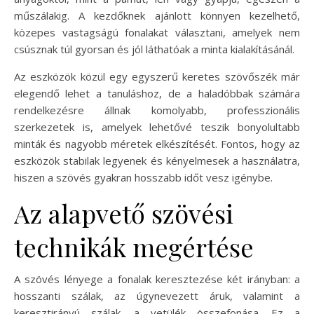
műszálakig. A kezdőknek ajánlott könnyen kezelhető,
közepes vastagságú fonalakat választani, amelyek nem
csúsznak túl gyorsan és jól láthatóak a minta kialakításánál.
Az eszközök közül egy egyszerű keretes szövőszék már
elegendő lehet a tanuláshoz, de a haladóbbak számára
rendelkezésre állnak komolyabb, professzionális
szerkezetek is, amelyek lehetővé teszik bonyolultabb
minták és nagyobb méretek elkészítését. Fontos, hogy az
eszközök stabilak legyenek és kényelmesek a használatra,
hiszen a szövés gyakran hosszabb időt vesz igénybe.
Az alapvető szövési
technikák megértése
A szövés lényege a fonalak keresztezése két irányban: a
hosszanti szálak, az úgynevezett áruk, valamint a
keresztirányú szálak, a vetülék összefonása. Ez a