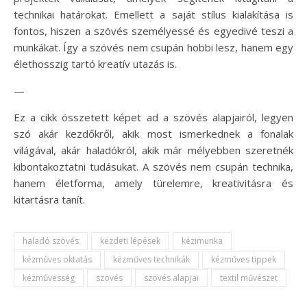
technikai határokat. Emellett a saját stílus kialakítása is
fontos, hiszen a szövés személyessé és egyedivé teszi a
munkákat. Így a szövés nem csupán hobbi lesz, hanem egy
élethosszig tartó kreatív utazás is.
—
Ez a cikk összetett képet ad a szövés alapjairól, legyen
szó akár kezdőkről, akik most ismerkednek a fonalak
világával, akár haladókról, akik már mélyebben szeretnék
kibontakoztatni tudásukat. A szövés nem csupán technika,
hanem életforma, amely türelemre, kreativitásra és
kitartásra tanít.
haladó szövés
kezdeti lépések
kézimunka
kézműves oktatás
kézműves technikák
kézműves tippek
kézművesség
szövés
szövés alapjai
textil művészet