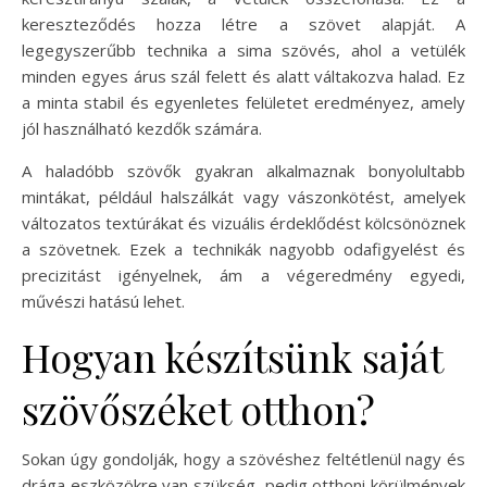
kereszteződés hozza létre a szövet alapját. A
legegyszerűbb technika a sima szövés, ahol a vetülék
minden egyes árus szál felett és alatt váltakozva halad. Ez
a minta stabil és egyenletes felületet eredményez, amely
jól használható kezdők számára.
A haladóbb szövők gyakran alkalmaznak bonyolultabb
mintákat, például halszálkát vagy vászonkötést, amelyek
változatos textúrákat és vizuális érdeklődést kölcsönöznek
a szövetnek. Ezek a technikák nagyobb odafigyelést és
precizitást igényelnek, ám a végeredmény egyedi,
művészi hatású lehet.
Hogyan készítsünk saját
szövőszéket otthon?
Sokan úgy gondolják, hogy a szövéshez feltétlenül nagy és
drága eszközökre van szükség, pedig otthoni körülmények