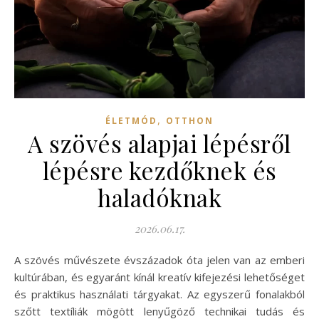
,
ÉLETMÓD
OTTHON
A szövés alapjai lépésről
lépésre kezdőknek és
haladóknak
2026.06.17.
A szövés művészete évszázadok óta jelen van az emberi
kultúrában, és egyaránt kínál kreatív kifejezési lehetőséget
és praktikus használati tárgyakat. Az egyszerű fonalakból
szőtt textíliák mögött lenyűgöző technikai tudás és