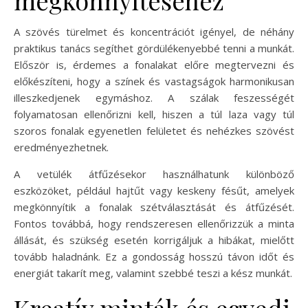
A szövés türelmet és koncentrációt igényel, de néhány
praktikus tanács segíthet gördülékenyebbé tenni a munkát.
Először is, érdemes a fonalakat előre megtervezni és
előkészíteni, hogy a színek és vastagságok harmonikusan
illeszkedjenek egymáshoz. A szálak feszességét
folyamatosan ellenőrizni kell, hiszen a túl laza vagy túl
szoros fonalak egyenetlen felületet és nehézkes szövést
eredményezhetnek.
A vetülék átfűzésekor használhatunk különböző
eszközöket, például hajtűt vagy keskeny fésűt, amelyek
megkönnyítik a fonalak szétválasztását és átfűzését.
Fontos továbbá, hogy rendszeresen ellenőrizzük a minta
állását, és szükség esetén korrigáljuk a hibákat, mielőtt
tovább haladnánk. Ez a gondosság hosszú távon időt és
energiát takarít meg, valamint szebbé teszi a kész munkát.
Kreatív minták és egyedi