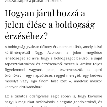
visszataláljunk a pillanat értékéhez.
Hogyan járul hozzá a
jelen élése a boldogság
érzéséhez?
A boldogság gyakran illékony érzelemnek tűnik, amely külső
körülményektől függ. Azonban a jelen megélése
lehetőséget ad arra, hogy a boldogságot belülről, a saját
tapasztalatainkból és érzéseinkből merítsük. Amikor teljes
figyelemmel vagyunk jelen, észrevesszük az apró
örömöket – egy napsütéses reggel melegét, egy kedves
mosolyt vagy egy finom falat ízét –, amelyek máskor
könnyen elsikkadnának.
Ez a tudatos odafigyelés segít abban is, hogy kevésbé
hagyjuk magunkat befolyásolni a negatív gondolatoktól, és