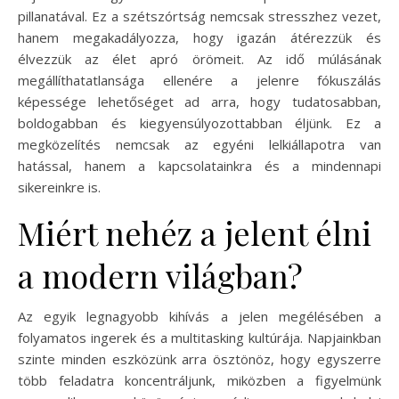
pillanatával. Ez a szétszórtság nemcsak stresszhez vezet,
hanem megakadályozza, hogy igazán átérezzük és
élvezzük az élet apró örömeit. Az idő múlásának
megállíthatatlansága ellenére a jelenre fókuszálás
képessége lehetőséget ad arra, hogy tudatosabban,
boldogabban és kiegyensúlyozottabban éljünk. Ez a
megközelítés nemcsak az egyéni lelkiállapotra van
hatással, hanem a kapcsolatainkra és a mindennapi
sikereinkre is.
Miért nehéz a jelent élni
a modern világban?
Az egyik legnagyobb kihívás a jelen megélésében a
folyamatos ingerek és a multitasking kultúrája. Napjainkban
szinte minden eszközünk arra ösztönöz, hogy egyszerre
több feladatra koncentráljunk, miközben a figyelmünk