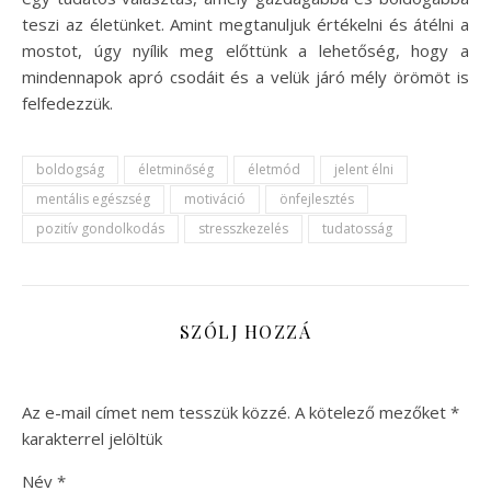
teszi az életünket. Amint megtanuljuk értékelni és átélni a
mostot, úgy nyílik meg előttünk a lehetőség, hogy a
mindennapok apró csodáit és a velük járó mély örömöt is
felfedezzük.
boldogság
életminőség
életmód
jelent élni
mentális egészség
motiváció
önfejlesztés
pozitív gondolkodás
stresszkezelés
tudatosság
SZÓLJ HOZZÁ
Az e-mail címet nem tesszük közzé.
A kötelező mezőket
*
karakterrel jelöltük
Név
*