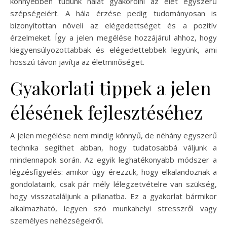
könnyebben tudunk hálát gyakorolni az élet egyszerű
szépségeiért. A hála érzése pedig tudományosan is
bizonyítottan növeli az elégedettséget és a pozitív
érzelmeket. Így a jelen megélése hozzájárul ahhoz, hogy
kiegyensúlyozottabbak és elégedettebbek legyünk, ami
hosszú távon javítja az életminőséget.
Gyakorlati tippek a jelen
élésének fejlesztéséhez
A jelen megélése nem mindig könnyű, de néhány egyszerű
technika segíthet abban, hogy tudatosabbá váljunk a
mindennapok során. Az egyik leghatékonyabb módszer a
légzésfigyelés: amikor úgy érezzük, hogy elkalandoznak a
gondolataink, csak pár mély lélegzetvételre van szükség,
hogy visszataláljunk a pillanatba. Ez a gyakorlat bármikor
alkalmazható, legyen szó munkahelyi stresszről vagy
személyes nehézségekről.