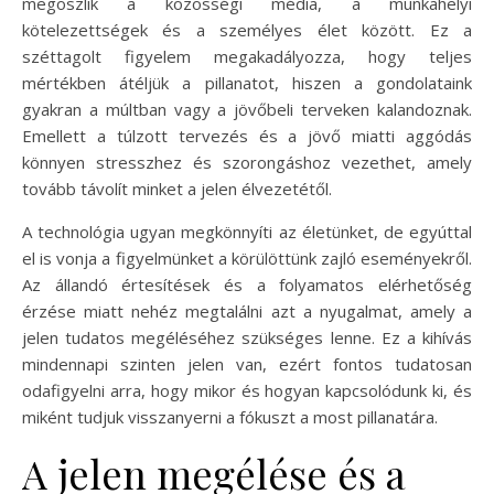
megoszlik a közösségi média, a munkahelyi
kötelezettségek és a személyes élet között. Ez a
széttagolt figyelem megakadályozza, hogy teljes
mértékben átéljük a pillanatot, hiszen a gondolataink
gyakran a múltban vagy a jövőbeli terveken kalandoznak.
Emellett a túlzott tervezés és a jövő miatti aggódás
könnyen stresszhez és szorongáshoz vezethet, amely
tovább távolít minket a jelen élvezetétől.
A technológia ugyan megkönnyíti az életünket, de egyúttal
el is vonja a figyelmünket a körülöttünk zajló eseményekről.
Az állandó értesítések és a folyamatos elérhetőség
érzése miatt nehéz megtalálni azt a nyugalmat, amely a
jelen tudatos megéléséhez szükséges lenne. Ez a kihívás
mindennapi szinten jelen van, ezért fontos tudatosan
odafigyelni arra, hogy mikor és hogyan kapcsolódunk ki, és
miként tudjuk visszanyerni a fókuszt a most pillanatára.
A jelen megélése és a