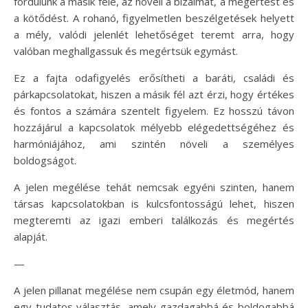
fordulunk a másik felé, az növeli a bizalmat, a megértést és
a kötődést. A rohanó, figyelmetlen beszélgetések helyett
a mély, valódi jelenlét lehetőséget teremt arra, hogy
valóban meghallgassuk és megértsük egymást.
Ez a fajta odafigyelés erősítheti a baráti, családi és
párkapcsolatokat, hiszen a másik fél azt érzi, hogy értékes
és fontos a számára szentelt figyelem. Ez hosszú távon
hozzájárul a kapcsolatok mélyebb elégedettségéhez és
harmóniájához, ami szintén növeli a személyes
boldogságot.
A jelen megélése tehát nemcsak egyéni szinten, hanem
társas kapcsolatokban is kulcsfontosságú lehet, hiszen
megteremti az igazi emberi találkozás és megértés
alapját.
—
A jelen pillanat megélése nem csupán egy életmód, hanem
egy tudatos választás, amely gazdagabbá és boldogabbá