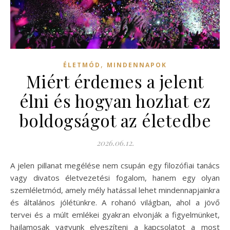
,
ÉLETMÓD
MINDENNAPOK
Miért érdemes a jelent
élni és hogyan hozhat ez
boldogságot az életedbe
2026.06.12.
A jelen pillanat megélése nem csupán egy filozófiai tanács
vagy divatos életvezetési fogalom, hanem egy olyan
szemléletmód, amely mély hatással lehet mindennapjainkra
és általános jólétünkre. A rohanó világban, ahol a jövő
tervei és a múlt emlékei gyakran elvonják a figyelmünket,
hajlamosak vagyunk elveszíteni a kapcsolatot a most