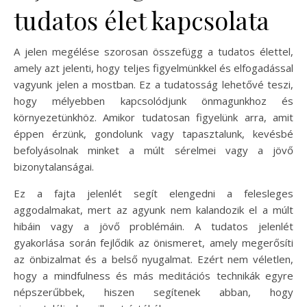
tudatos élet kapcsolata
A jelen megélése szorosan összefügg a tudatos élettel,
amely azt jelenti, hogy teljes figyelmünkkel és elfogadással
vagyunk jelen a mostban. Ez a tudatosság lehetővé teszi,
hogy mélyebben kapcsolódjunk önmagunkhoz és
környezetünkhöz. Amikor tudatosan figyelünk arra, amit
éppen érzünk, gondolunk vagy tapasztalunk, kevésbé
befolyásolnak minket a múlt sérelmei vagy a jövő
bizonytalanságai.
Ez a fajta jelenlét segít elengedni a felesleges
aggodalmakat, mert az agyunk nem kalandozik el a múlt
hibáin vagy a jövő problémáin. A tudatos jelenlét
gyakorlása során fejlődik az önismeret, amely megerősíti
az önbizalmat és a belső nyugalmat. Ezért nem véletlen,
hogy a mindfulness és más meditációs technikák egyre
népszerűbbek, hiszen segítenek abban, hogy