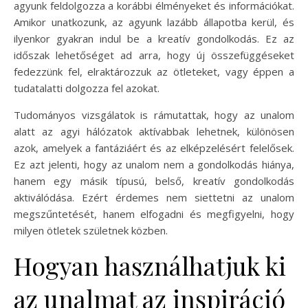
agyunk feldolgozza a korábbi élményeket és információkat.
Amikor unatkozunk, az agyunk lazább állapotba kerül, és
ilyenkor gyakran indul be a kreatív gondolkodás. Ez az
időszak lehetőséget ad arra, hogy új összefüggéseket
fedezzünk fel, elraktározzuk az ötleteket, vagy éppen a
tudatalatti dolgozza fel azokat.
Tudományos vizsgálatok is rámutattak, hogy az unalom
alatt az agyi hálózatok aktívabbak lehetnek, különösen
azok, amelyek a fantáziáért és az elképzelésért felelősek.
Ez azt jelenti, hogy az unalom nem a gondolkodás hiánya,
hanem egy másik típusú, belső, kreatív gondolkodás
aktiválódása. Ezért érdemes nem siettetni az unalom
megszűntetését, hanem elfogadni és megfigyelni, hogy
milyen ötletek születnek közben.
Hogyan használhatjuk ki
az unalmat az inspiráció