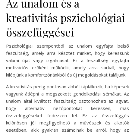
Az unalom és a
kreativitás pszichológiai
összefüggései
Pszichológiai szempontból az unalom egyfajta belső
feszültség, amely arra késztet minket, hogy keressünk
valami újat vagy izgalmasat. Ez a feszültség egyfajta
motivációs erőként működik, amely arra sarkall, hogy
kilépjünk a komfortzónánkból és új megoldásokat találjunk.
A kreativitás pedig pontosan abból táplálkozik, ha képesek
vagyunk átlépni a megszokott gondolkodási sémákat. Az
unalom által kiváltott feszültség ösztönözheti az agyat,
hogy alternatív nézőpontokat keressen, más
összefüggéseket fedezzen fel. Ez az összefüggés
különösen jól megfigyelhető a művészek és alkotók
esetében, akik gyakran számolnak be arról, hogy az