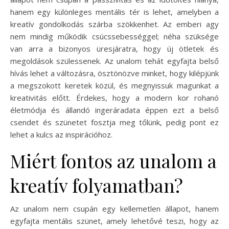
hanem egy különleges mentális tér is lehet, amelyben a
kreatív gondolkodás szárba szökkenhet. Az emberi agy
nem mindig működik csúcssebességgel; néha szüksége
van arra a bizonyos üresjáratra, hogy új ötletek és
megoldások szülessenek. Az unalom tehát egyfajta belső
hívás lehet a változásra, ösztönözve minket, hogy kilépjünk
a megszokott keretek közül, és megnyissuk magunkat a
kreativitás előtt. Érdekes, hogy a modern kor rohanó
életmódja és állandó ingeráradata éppen ezt a belső
csendet és szünetet fosztja meg tőlünk, pedig pont ez
lehet a kulcs az inspirációhoz.
Miért fontos az unalom a
kreatív folyamatban?
Az unalom nem csupán egy kellemetlen állapot, hanem
egyfajta mentális szünet, amely lehetővé teszi, hogy az