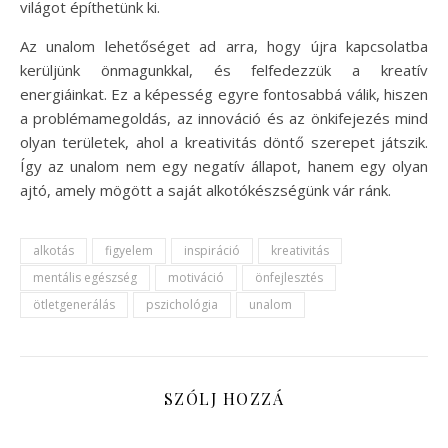
világot építhetünk ki.
Az unalom lehetőséget ad arra, hogy újra kapcsolatba
kerüljünk önmagunkkal, és felfedezzük a kreatív
energiáinkat. Ez a képesség egyre fontosabbá válik, hiszen
a problémamegoldás, az innováció és az önkifejezés mind
olyan területek, ahol a kreativitás döntő szerepet játszik.
Így az unalom nem egy negatív állapot, hanem egy olyan
ajtó, amely mögött a saját alkotókészségünk vár ránk.
alkotás
figyelem
inspiráció
kreativitás
mentális egészség
motiváció
önfejlesztés
ötletgenerálás
pszichológia
unalom
SZÓLJ HOZZÁ