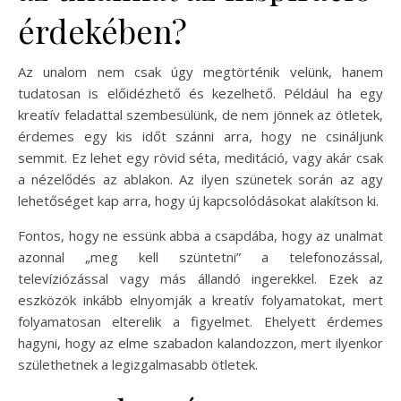
érdekében?
Az unalom nem csak úgy megtörténik velünk, hanem
tudatosan is előidézhető és kezelhető. Például ha egy
kreatív feladattal szembesülünk, de nem jönnek az ötletek,
érdemes egy kis időt szánni arra, hogy ne csináljunk
semmit. Ez lehet egy rövid séta, meditáció, vagy akár csak
a nézelődés az ablakon. Az ilyen szünetek során az agy
lehetőséget kap arra, hogy új kapcsolódásokat alakítson ki.
Fontos, hogy ne essünk abba a csapdába, hogy az unalmat
azonnal „meg kell szüntetni” a telefonozással,
televíziózással vagy más állandó ingerekkel. Ezek az
eszközök inkább elnyomják a kreatív folyamatokat, mert
folyamatosan elterelik a figyelmet. Ehelyett érdemes
hagyni, hogy az elme szabadon kalandozzon, mert ilyenkor
születhetnek a legizgalmasabb ötletek.