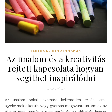
,
ÉLETMÓD
MINDENNAPOK
Az unalom és a kreativitás
rejtett kapcsolata hogyan
segíthet inspirálódni
2026.06.20.
Az unalom sokak számára kellemetlen érzés, amit
igyekeznek elkerülni vagy gyorsan megszüntetni. Ám ez az
állapot nem csupán a passzivitás és az időtöltés hiánya,