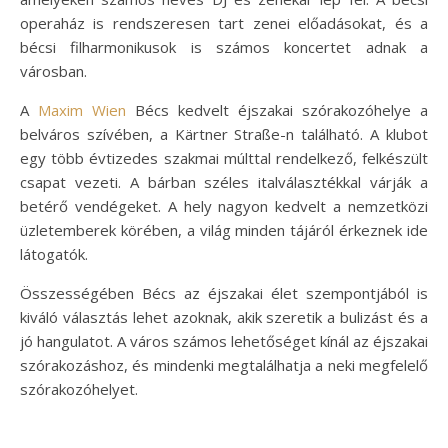
operaház is rendszeresen tart zenei előadásokat, és a
bécsi filharmonikusok is számos koncertet adnak a
városban.
A
Maxim Wien
Bécs kedvelt éjszakai szórakozóhelye a
belváros szívében, a Kärtner Straße-n található. A klubot
egy több évtizedes szakmai múlttal rendelkező, felkészült
csapat vezeti. A bárban széles italválasztékkal várják a
betérő vendégeket. A hely nagyon kedvelt a nemzetközi
üzletemberek körében, a világ minden tájáról érkeznek ide
látogatók.
Összességében Bécs az éjszakai élet szempontjából is
kiváló választás lehet azoknak, akik szeretik a bulizást és a
jó hangulatot. A város számos lehetőséget kínál az éjszakai
szórakozáshoz, és mindenki megtalálhatja a neki megfelelő
szórakozóhelyet.