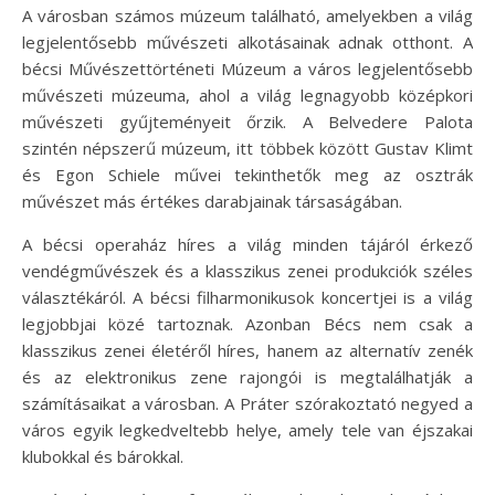
A városban számos múzeum található, amelyekben a világ
legjelentősebb művészeti alkotásainak adnak otthont. A
bécsi Művészettörténeti Múzeum a város legjelentősebb
művészeti múzeuma, ahol a világ legnagyobb középkori
művészeti gyűjteményeit őrzik. A Belvedere Palota
szintén népszerű múzeum, itt többek között Gustav Klimt
és Egon Schiele művei tekinthetők meg az osztrák
művészet más értékes darabjainak társaságában.
A bécsi operaház híres a világ minden tájáról érkező
vendégművészek és a klasszikus zenei produkciók széles
választékáról. A bécsi filharmonikusok koncertjei is a világ
legjobbjai közé tartoznak. Azonban Bécs nem csak a
klasszikus zenei életéről híres, hanem az alternatív zenék
és az elektronikus zene rajongói is megtalálhatják a
számításaikat a városban. A Práter szórakoztató negyed a
város egyik legkedveltebb helye, amely tele van éjszakai
klubokkal és bárokkal.