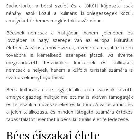
Sachertorte, a bécsi szelet és a töltött káposzta csak
néhány azok közül a kulináris különlegességek közül,
amelyeket érdemes megkóstolni a városban.
Bécsnek nemcsak a múltjában, hanem jelenében és
jövőjében is nagy szerepe van az európai kulturális
életben. A város a művészetek, a zene és a színház terén
továbbra is kiemelkedő szerepet játszik. Az évente
megrendezett fesztiválok, koncertek és kiállítások
nemcsak a helyiek, hanem a külföldi turisták számára is
számos élményt nyújtanak.
Bécs kulturális élete egyedülálló azon városok között,
amelyek gazdag múltjuk mellett ma is aktívan támogatják
és fejlesztik a művészeteket és kultúrát. A város a múlt és
a jelen találkozása, és minden látogató számára értékes
tapasztalatot jelenthet a bécsi kulturális élet felfedezése.
Bécs éjszakai élete