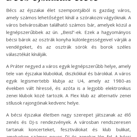
Bécs az éjszakai élet szempontjából is gazdag város,
amely számos lehetőséget kínál a szórakozni vágyóknak. A
város belvárosában található számos bár, amelyek közül a
legnépszerűbbek az ún. „Beisl”-ek. Ezek a hagyományos
bécsi bárok az osztrák konyha különlegességeivel várják a
vendégeket, és az osztrák sörök és borok széles
választékát kínálják.
A Práter negyed a város egyik legnépszerűbb helye, amely
tele van éjszakai klubokkal, diszkókkal és bárokkal. A város
egyik legismertebb klubja az U4, amely az 1980-as
években vált híressé, és azóta is a legjobb elektronikus
zenei klubok közé tartozik. A Flex klub az alternatív zenei
stílusok rajongóinak kedvenc helye.
A bécsi éjszakai életben nagy szerepet játszanak az élő
zenés és DJ-s rendezvények. A városban rendszeresen
tartanak koncerteket, fesztiválokat és klub bulikat,
amelyeken számos neves DJ és zenekar lép fel. A bécsi