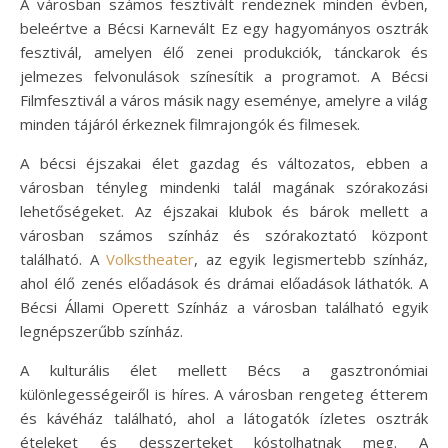
A városban számos fesztivált rendeznek minden évben,
beleértve a Bécsi Karnevált Ez egy hagyományos osztrák
fesztivál, amelyen élő zenei produkciók, tánckarok és
jelmezes felvonulások színesítik a programot. A Bécsi
Filmfesztivál a város másik nagy eseménye, amelyre a világ
minden tájáról érkeznek filmrajongók és filmesek.
A bécsi éjszakai élet gazdag és változatos, ebben a
városban tényleg mindenki talál magának szórakozási
lehetőségeket. Az éjszakai klubok és bárok mellett a
városban számos színház és szórakoztató központ
található. A
Volkstheater
, az egyik legismertebb színház,
ahol élő zenés előadások és drámai előadások láthatók. A
Bécsi Állami Operett Színház a városban található egyik
legnépszerűbb színház.
A kulturális élet mellett Bécs a gasztronómiai
különlegességeiről is híres. A városban rengeteg étterem
és kávéház található, ahol a látogatók ízletes osztrák
ételeket és desszerteket kóstolhatnak meg. A