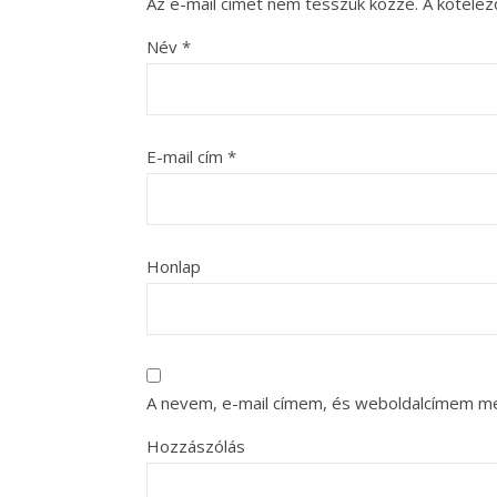
Az e-mail címet nem tesszük közzé.
A kötele
Név
*
E-mail cím
*
Honlap
A nevem, e-mail címem, és weboldalcímem m
Hozzászólás