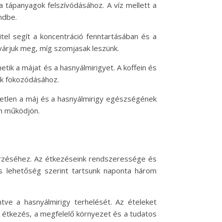
 tápanyagok felszívódásához. A víz mellett a
ndbe.
itel segít a koncentráció fenntartásában és a
 várjuk meg, míg szomjasak leszünk.
hetik a májat és a hasnyálmirigyet. A koffein és
sok fokozódásához.
hetetlen a máj és a hasnyálmirigy egészségének
an működjön.
rzéséhez. Az étkezéseink rendszeressége és
s lehetőség szerint tartsunk naponta három
tve a hasnyálmirigy terhelését. Az ételeket
 étkezés, a megfelelő környezet és a tudatos