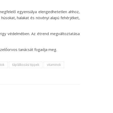
 megfelelő egyensúlya elengedhetetlen ahhoz,
úsokat, halakat és növényi alapú fehérjéket,
irigy védelmében. Az étrend megváltoztatása
ezelőorvos tanácsát fogadja meg.
tok
táplálkozási tippek
vitaminok