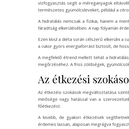
vízfogyasztás segít a méreganyagok eltávolí
természetes gyümölcsleveket, például a citro
A hidratálás nemcsak a fizikai, hanem a ment
fáradtság elkerülésében. A nap folyamán érdem
Ezen kívül a diéta során célszerű elkerülni a c
a cukor gyors energiaforrást biztosít, de hos
A megfelelő étrend mellett tehát a hidratálás
megőrzéséhez. A friss zöldségek, gyümölcsök
Az étkezési szokás
Az étkezési szokások megváltoztatása szin
minősége nagy hatással van a szervezetünk
főétkezést.
A kisebb, de gyakori étkezések segíthetnek
érdemes lassan, alaposan megrágva fogyaszta