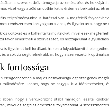
tásában a szervezetből, támogatja az emésztést és hozzájárul a
mos vizet vagy a zöld smoothie-kat is érdemes beiktatni az étre
ális teljesítményünkre is hatással van. A megfelelő folyadékbev
es rendszeresen kortyolgatni a vizet, és figyelni arra, hogy ne
ukros üdítőket és a koffeintartalmú italokat, mivel ezek megterhel
szú távon kimerítheti a szervezetet, és hozzájárulhat a gyulladá
ra is figyelmet kell fordítani, hiszen a folyadékbevitel elenged
 és a sok víz segíthetnek abban, hogy a szervezetünk optimális
ok fontossága
tén elengedhetetlen a máj és hasnyálmirigy egészségének megő
 működésére. Fontos, hogy ne hagyjuk ki a főétkezéseket, é
 abban, hogy a vércukorszint stabil maradjon, ezáltal csökken
ni, mivel ez segíti az emésztési folyamatokat. A stresszmentes