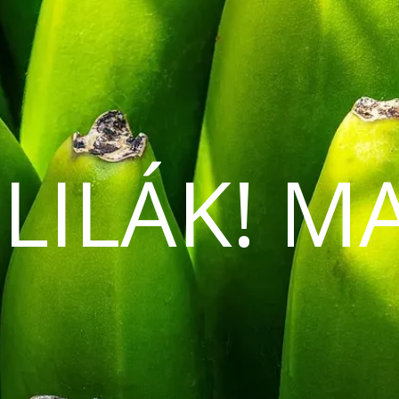
 LILÁK! M