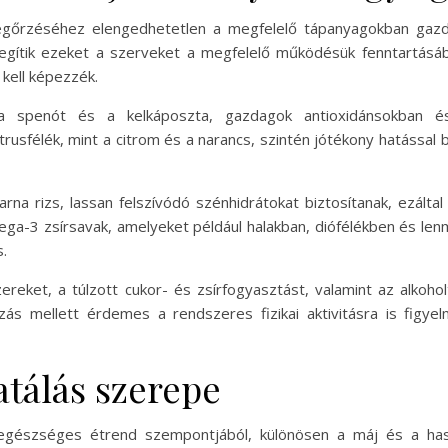
gőrzéséhez elengedhetetlen a megfelelő tápanyagokban gazda
gítik ezeket a szerveket a megfelelő működésük fenntartásába
kell képezzék.
 a spenót és a kelkáposzta, gazdagok antioxidánsokban é
trusfélék, mint a citrom és a narancs, szintén jótékony hatással
rna rizs, lassan felszívódó szénhidrátokat biztosítanak, ezáltal 
ga-3 zsírsavak, amelyeket például halakban, diófélékben és len
.
zereket, a túlzott cukor- és zsírfogyasztást, valamint az alkoho
ozás mellett érdemes a rendszeres fizikai aktivitásra is figyel
atálás szerepe
z egészséges étrend szempontjából, különösen a máj és a h