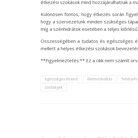
étkezési szokások mind hozzájárulhatnak a m
Különösen fontos, hogy étkezés során figyel
hogy a szervezetünk minden szükséges tápany
míg a szénhidrátok esetében a teljes kiőrlés
Összességében a tudatos és egészséges étke
mellett a helyes étkezési szokások bevezeté
**Figyelmeztetés:** Ez a cikk nem számít orv
egészséges étrend
életmódváltás
fehérjef
zöldségek