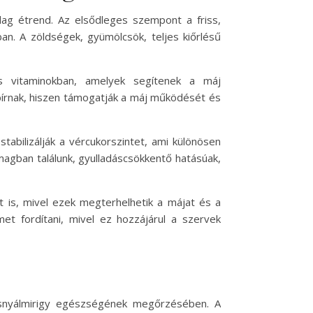
g étrend. Az elsődleges szempont a friss,
n. A zöldségek, gyümölcsök, teljes kiőrlésű
s vitaminokban, amelyek segítenek a máj
 bírnak, hiszen támogatják a máj működését és
stabilizálják a vércukorszintet, ami különösen
magban találunk, gyulladáscsökkentő hatásúak,
lt is, mivel ezek megterhelhetik a májat és a
met fordítani, mivel ez hozzájárul a szervek
asnyálmirigy egészségének megőrzésében. A