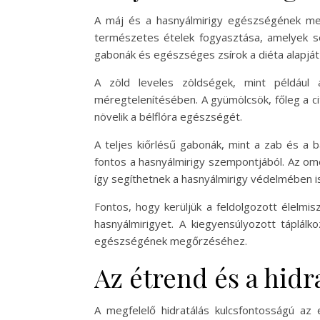
A máj és a hasnyálmirigy egészségének me
természetes ételek fogyasztása, amelyek se
gabonák és egészséges zsírok a diéta alapját 
A zöld leveles zöldségek, mint például
méregtelenítésében. A gyümölcsök, főleg a ci
növelik a bélflóra egészségét.
A teljes kiőrlésű gabonák, mint a zab és a ba
fontos a hasnyálmirigy szempontjából. Az ome
így segíthetnek a hasnyálmirigy védelmében is
Fontos, hogy kerüljük a feldolgozott élelmis
hasnyálmirigyet. A kiegyensúlyozott táplálk
egészségének megőrzéséhez.
Az étrend és a hidr
A megfelelő hidratálás kulcsfontosságú a