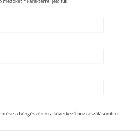
ző mezőket
*
karakterrel jelöltük
entése a böngészőben a következő hozzászólásomhoz.