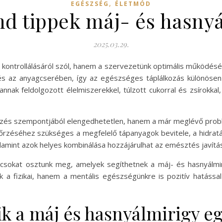
,
EGÉSZSÉG
ÉLETMÓD
nd tippek máj- és hasnyá
2025.03.29.
ontrollálásáról szól, hanem a szervezetünk optimális működéséne
és az anyagcserében, így az egészséges táplálkozás különöse
nnak feldolgozott élelmiszerekkel, túlzott cukorral és zsírokka
őzés szempontjából elengedhetetlen, hanem a már meglévő problé
zéséhez szükséges a megfelelő tápanyagok bevitele, a hidratá
valamint azok helyes kombinálása hozzájárulhat az emésztés javít
ácsokat osztunk meg, amelyek segíthetnek a máj- és hasnyálm
k a fizikai, hanem a mentális egészségünkre is pozitív hatássa
ik a máj és hasnyálmirigy e