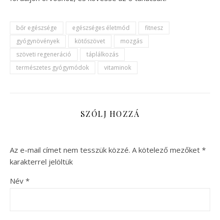
bőr egészsége
egészséges életmód
fitnesz
gyógynövények
kötőszövet
mozgás
szöveti regeneráció
táplálkozás
természetes gyógymódok
vitaminok
SZÓLJ HOZZÁ
Az e-mail címet nem tesszük közzé.
A kötelező mezőket
*
karakterrel jelöltük
Név
*