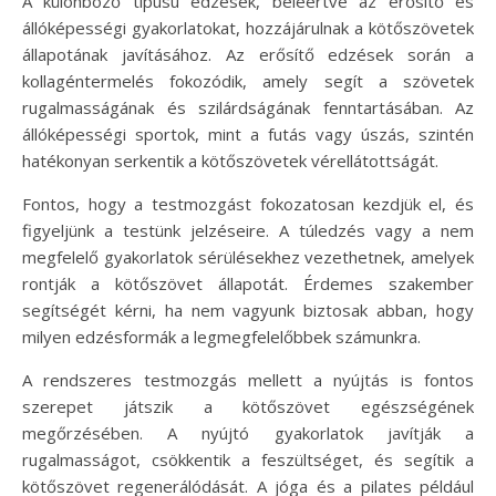
A különböző típusú edzések, beleértve az erősítő és
állóképességi gyakorlatokat, hozzájárulnak a kötőszövetek
állapotának javításához. Az erősítő edzések során a
kollagéntermelés fokozódik, amely segít a szövetek
rugalmasságának és szilárdságának fenntartásában. Az
állóképességi sportok, mint a futás vagy úszás, szintén
hatékonyan serkentik a kötőszövetek vérellátottságát.
Fontos, hogy a testmozgást fokozatosan kezdjük el, és
figyeljünk a testünk jelzéseire. A túledzés vagy a nem
megfelelő gyakorlatok sérülésekhez vezethetnek, amelyek
rontják a kötőszövet állapotát. Érdemes szakember
segítségét kérni, ha nem vagyunk biztosak abban, hogy
milyen edzésformák a legmegfelelőbbek számunkra.
A rendszeres testmozgás mellett a nyújtás is fontos
szerepet játszik a kötőszövet egészségének
megőrzésében. A nyújtó gyakorlatok javítják a
rugalmasságot, csökkentik a feszültséget, és segítik a
kötőszövet regenerálódását. A jóga és a pilates például