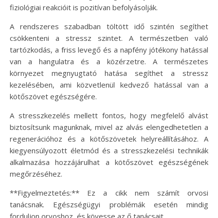
fiziológiai reakcióit is pozitívan befolyásolják.
A rendszeres szabadban töltött idő szintén segíthet
csökkenteni a stressz szintet. A természetben való
tartózkodás, a friss levegő és a napfény jótékony hatással
van a hangulatra és a közérzetre. A természetes
környezet megnyugtató hatása segíthet a stressz
kezelésében, ami közvetlenül kedvező hatással van a
kötőszövet egészségére.
A stresszkezelés mellett fontos, hogy megfelelő alvást
biztosítsunk magunknak, mivel az alvás elengedhetetlen a
regenerációhoz és a kötőszövetek helyreállításához. A
kiegyensúlyozott életmód és a stresszkezelési technikák
alkalmazása hozzájárulhat a kötőszövet egészségének
megőrzéséhez.
**Figyelmeztetés:** Ez a cikk nem számít orvosi
tanácsnak. Egészségügyi problémák esetén mindig
forduljon orvoshoz, és kövesse az ő tanácsait.