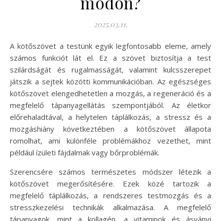
módon?
2025.03.11.
A kötőszövet a testünk egyik legfontosabb eleme, amely
számos funkciót lát el. Ez a szövet biztosítja a test
szilárdságát és rugalmasságát, valamint kulcsszerepet
játszik a sejtek közötti kommunikációban. Az egészséges
kötőszövet elengedhetetlen a mozgás, a regeneráció és a
megfelelő tápanyagellátás szempontjából. Az életkor
előrehaladtával, a helytelen táplálkozás, a stressz és a
mozgáshiány következtében a kötőszövet állapota
romolhat, ami különféle problémákhoz vezethet, mint
például ízületi fájdalmak vagy bőrproblémák.
Szerencsére számos természetes módszer létezik a
kötőszövet megerősítésére. Ezek közé tartozik a
megfelelő táplálkozás, a rendszeres testmozgás és a
stresszkezelési technikák alkalmazása. A megfelelő
tápanyagok, mint a kollagén, a vitaminok és ásványi