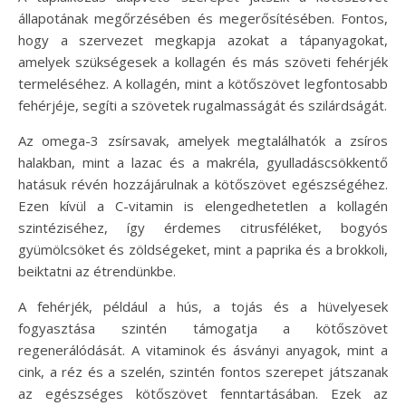
állapotának megőrzésében és megerősítésében. Fontos,
hogy a szervezet megkapja azokat a tápanyagokat,
amelyek szükségesek a kollagén és más szöveti fehérjék
termeléséhez. A kollagén, mint a kötőszövet legfontosabb
fehérjéje, segíti a szövetek rugalmasságát és szilárdságát.
Az omega-3 zsírsavak, amelyek megtalálhatók a zsíros
halakban, mint a lazac és a makréla, gyulladáscsökkentő
hatásuk révén hozzájárulnak a kötőszövet egészségéhez.
Ezen kívül a C-vitamin is elengedhetetlen a kollagén
szintéziséhez, így érdemes citrusféléket, bogyós
gyümölcsöket és zöldségeket, mint a paprika és a brokkoli,
beiktatni az étrendünkbe.
A fehérjék, például a hús, a tojás és a hüvelyesek
fogyasztása szintén támogatja a kötőszövet
regenerálódását. A vitaminok és ásványi anyagok, mint a
cink, a réz és a szelén, szintén fontos szerepet játszanak
az egészséges kötőszövet fenntartásában. Ezek az