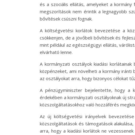
és a szociális ellátás, amelyeket a kormány 
megszorítások nem érintik a legnagyobb szü
bővítések csúszni fognak.
A költségvetési korlátok bevezetése a közs
csökkenjen, de a jövőbeli bővítések és fejle
mint például az egészségügyi ellátás, váróli
elvárható lenne.
A kormányzati osztályok kiadási korlátainak
közpénzeket, ami növelheti a kormány iránti
az osztályokat arra, hogy bizonyos célokat tű
A pénzügyminiszter bejelentette, hogy a 
érdekében a kormányzati osztályoknak új straté
közszolgáltatásokhoz való hozzáférés megkön
Az új költségvetési irányelvek bevezetése
közszolgáltatások és támogatások alakulása, 
arra, hogy a kiadási korlátok ne vezessenek