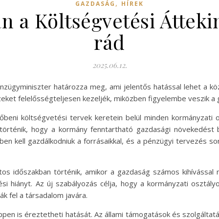
,
GAZDASÁG
HÍREK
 a Költségvetési Áttekin
rád
2025.06.12.
énzügyminiszter határozza meg, ami jelentős hatással lehet a kö
zeket felelősségteljesen kezeljék, miközben figyelembe veszik a g
őbeni költségvetési tervek keretein belül minden kormányzati o
történik, hogy a kormány fenntartható gazdasági növekedést b
n kell gazdálkodniuk a forrásaikkal, és a pénzügyi tervezés sorá
tos időszakban történik, amikor a gazdaság számos kihívással né
si hiányt. Az új szabályozás célja, hogy a kormányzati osztályo
k fel a társadalom javára.
pen is éreztetheti hatását. Az állami támogatások és szolgáltat