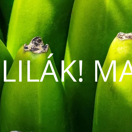
 LILÁK! M