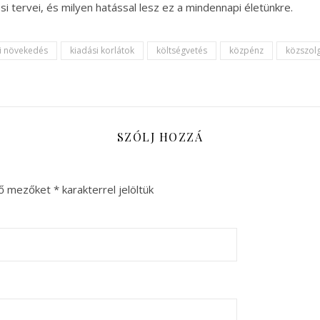
i tervei, és milyen hatással lesz ez a mindennapi életünkre.
i növekedés
kiadási korlátok
költségvetés
közpénz
közszolg
SZÓLJ HOZZÁ
ző mezőket
*
karakterrel jelöltük