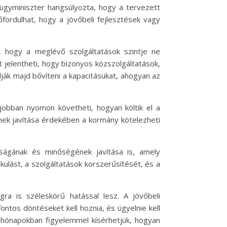
nzügyminiszter hangsúlyozta, hogy a tervezett
ordulhat, hogy a jövőbeli fejlesztések vagy
a, hogy a meglévő szolgáltatások szintje ne
 jelentheti, hogy bizonyos közszolgáltatások,
ják majd bővíteni a kapacitásukat, ahogyan az
 jobban nyomon követheti, hogyan költik el a
nek javítása érdekében a kormány kötelezheti
ságának és minőségének javítása is, amely
akulást, a szolgáltatások korszerűsítését, és a
ra is széleskörű hatással lesz. A jövőbeli
ntos döntéseket kell hoznia, és ügyelnie kell
ő hónapokban figyelemmel kísérhetjük, hogyan