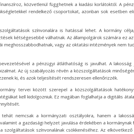
finanszíroz, közvetlenül függhetnek a kiadási korlátoktól. A pé
kségletekkel rendelkező csoportokat, azonban sok esetben előf
zolgáltatások színvonalára is hatással lehet. A kormány célj
sztések kétségesebbé válhatnak. Az állampolgárok számára ez azt
stái meghosszabbodhatnak, vagy az oktatási intézmények nem tud
 bevezetésével a pénzügyi átláthatóság is javulhat. A lakosság
 bizalmat. Az új szabályozás révén a közszolgáltatások minőségé
zzenek ki, és azok teljesítését rendszeresen ellenőrizzék.
kormány tervei között szerepel a közszolgáltatások hatékony
giákat kell kidolgozniuk. Ez magában foglalhatja a digitális átal
nyítését.
 tehát nemcsak a kormányzati osztályokra, hanem a lakosság
valamint a gazdasági helyzet javulása érdekében a kormánynak fo
 a szolgáltatások színvonalának csökkenéséhez. Az elkövetkez