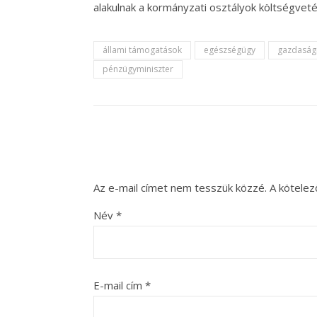
alakulnak a kormányzati osztályok költségvetés
állami támogatások
egészségügy
gazdaság
pénzügyminiszter
Az e-mail címet nem tesszük közzé.
A kötele
Név
*
E-mail cím
*