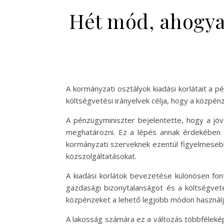
Hét mód, ahogyan
A kormányzati osztályok kiadási korlátait a p
költségvetési irányelvek célja, hogy a közpén
A pénzügyminiszter bejelentette, hogy a jöv
meghatározni. Ez a lépés annak érdekében 
kormányzati szerveknek ezentúl figyelmesebbe
közszolgáltatásokat.
A kiadási korlátok bevezetése különösen fon
gazdasági bizonytalanságot és a költségveté
közpénzeket a lehető legjobb módon használjá
A lakosság számára ez a változás többfélekép