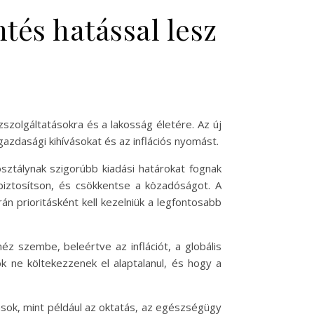
tés hatással lesz
zszolgáltatásokra és a lakosság életére. Az új
azdasági kihívásokat és az inflációs nyomást.
sztálynak szigorúbb kiadási határokat fognak
iztosítson, és csökkentse a közadóságot. A
n prioritásként kell kezelniük a legfontosabb
z szembe, beleértve az inflációt, a globális
k ne költekezzenek el alaptalanul, és hogy a
ások, mint például az oktatás, az egészségügy