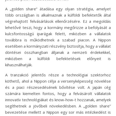
A „golden share” átadása egy olyan stratégia, amelyet
több országban is alkalmaznak a külföldi befektetők által
végrehajtott felvásárlások ellenőrzésére. Ez a megoldás
lehetővé teszi, hogy a kormány megőrizze a befolyását a
kulcsfontosságú iparágak felett, miközben a vállalatok
továbbra is működhetnek a szabad piacon. A Nippon
esetében a kormányzati részvény biztosítja, hogy a vállalat
döntései összhangban álljanak a nemzeti érdekekkel,
miközben a külföldi befektetések előnyeit is
kihasználhatják.
A tranzakció jelentős része a technológiai szektorhoz
köthető, ahol a Nippon célja a versenyképesség növelése
és a piaci részesedésének bővítése volt. A japán cég
számára kiemelten fontos, hogy a felvásárolt vállalatok
innovatív technológiákat és know-how-t hozzanak, amelyek
segíthetnek a jövőbeli növekedésben. A „golden share”
bevezetése mellett a Nippon egy sor más intézkedést is