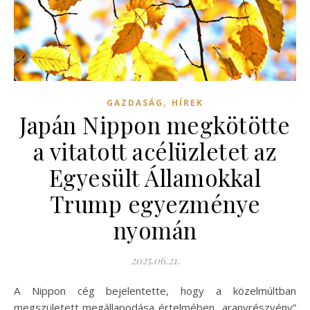
,
GAZDASÁG
HÍREK
Japán Nippon megkötötte
a vitatott acélüzletet az
Egyesült Államokkal
Trump egyezménye
nyomán
2025.06.21.
A Nippon cég bejelentette, hogy a közelmúltban
megszületett megállapodása értelmében „aranyrészvény”