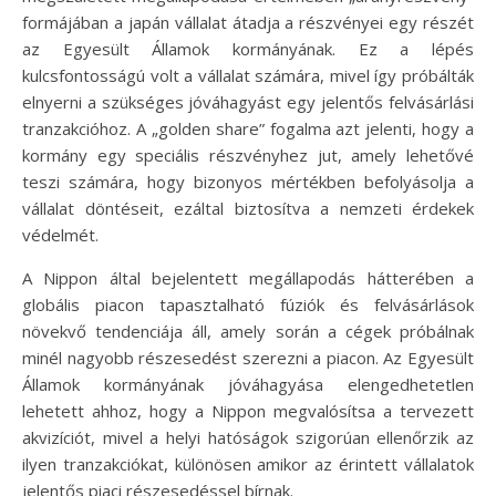
formájában a japán vállalat átadja a részvényei egy részét
az Egyesült Államok kormányának. Ez a lépés
kulcsfontosságú volt a vállalat számára, mivel így próbálták
elnyerni a szükséges jóváhagyást egy jelentős felvásárlási
tranzakcióhoz. A „golden share” fogalma azt jelenti, hogy a
kormány egy speciális részvényhez jut, amely lehetővé
teszi számára, hogy bizonyos mértékben befolyásolja a
vállalat döntéseit, ezáltal biztosítva a nemzeti érdekek
védelmét.
A Nippon által bejelentett megállapodás hátterében a
globális piacon tapasztalható fúziók és felvásárlások
növekvő tendenciája áll, amely során a cégek próbálnak
minél nagyobb részesedést szerezni a piacon. Az Egyesült
Államok kormányának jóváhagyása elengedhetetlen
lehetett ahhoz, hogy a Nippon megvalósítsa a tervezett
akvizíciót, mivel a helyi hatóságok szigorúan ellenőrzik az
ilyen tranzakciókat, különösen amikor az érintett vállalatok
jelentős piaci részesedéssel bírnak.