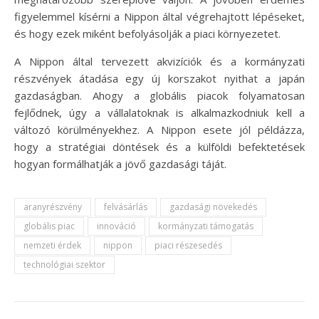
figyelemmel kísérni a Nippon által végrehajtott lépéseket,
és hogy ezek miként befolyásolják a piaci környezetet.
A Nippon által tervezett akvizíciók és a kormányzati
részvények átadása egy új korszakot nyithat a japán
gazdaságban. Ahogy a globális piacok folyamatosan
fejlődnek, úgy a vállalatoknak is alkalmazkodniuk kell a
változó körülményekhez. A Nippon esete jól példázza,
hogy a stratégiai döntések és a külföldi befektetések
hogyan formálhatják a jövő gazdasági táját.
aranyrészvény
felvásárlás
gazdasági növekedés
globális piac
innováció
kormányzati támogatás
nemzeti érdek
nippon
piaci részesedés
technológiai szektor