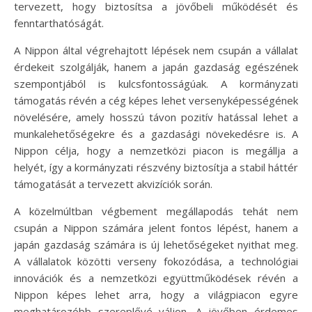
tervezett, hogy biztosítsa a jövőbeli működését és
fenntarthatóságát.
A Nippon által végrehajtott lépések nem csupán a vállalat
érdekeit szolgálják, hanem a japán gazdaság egészének
szempontjából is kulcsfontosságúak. A kormányzati
támogatás révén a cég képes lehet versenyképességének
növelésére, amely hosszú távon pozitív hatással lehet a
munkalehetőségekre és a gazdasági növekedésre is. A
Nippon célja, hogy a nemzetközi piacon is megállja a
helyét, így a kormányzati részvény biztosítja a stabil háttér
támogatását a tervezett akvizíciók során.
A közelmúltban végbement megállapodás tehát nem
csupán a Nippon számára jelent fontos lépést, hanem a
japán gazdaság számára is új lehetőségeket nyithat meg.
A vállalatok közötti verseny fokozódása, a technológiai
innovációk és a nemzetközi együttműködések révén a
Nippon képes lehet arra, hogy a világpiacon egyre
meghatározóbb szereplővé váljon. A jövőben érdemes