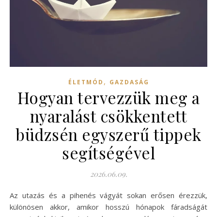
,
ÉLETMÓD
GAZDASÁG
Hogyan tervezzük meg a
nyaralást csökkentett
büdzsén egyszerű tippek
segítségével
2026.06.09.
Az utazás és a pihenés vágyát sokan erősen érezzük,
különösen akkor, amikor hosszú hónapok fáradságát