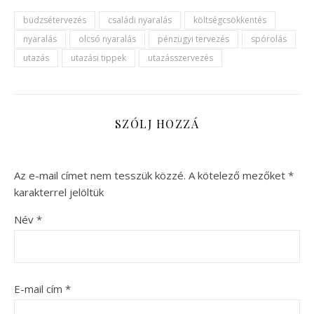
büdzsétervezés
családi nyaralás
költségcsökkentés
nyaralás
olcsó nyaralás
pénzügyi tervezés
spórolás
utazás
utazási tippek
utazásszervezés
SZÓLJ HOZZÁ
Az e-mail címet nem tesszük közzé.
A kötelező mezőket
*
karakterrel jelöltük
Név
*
E-mail cím
*