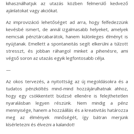
kihasználhatjuk az utazás közben felmerülő kedvező
ajánlatokat vagy akciókat.
Az improvizáció lehetőséget ad arra, hogy felfedezzünk
kevésbé ismert, de annál izgalmasabb helyeket, amelyek
nemcsak pénztárcabarátok, hanem különleges élményt is
nyújtanak. Emellett a spontaneitás segít elkerülni a túlzott
stresszt, és jobban ráhangol minket a pihenésre, ami
végső soron az utazás egyik legfontosabb célja.
—
Az okos tervezés, a nyitottság az új megoldásokra és a
tudatos pénzköltés mind-mind hozzájárulhatnak ahhoz,
hogy egy csökkentett büdzsé ellenére is felejthetetlen
nyaralásban legyen részünk. Nem mindig a pénz
mennyisége, hanem a hozzáállás és a kreativitás határozza
meg az élmények minőségét, így bátran merjünk
kísérletezni és élvezni a kalandot!