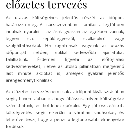
előzetes tervezés
Az utazás költségeinek jelentős részét az időpont
határozza meg. A csúcsszezonban – amikor a legtöbben
indulnak nyaralni – az árak gyakran az egekben vannak,
legyen szó repülőjegyekről, szállásokról vagy
szolgáltatásokról. Ha rugalmasak vagyunk az utazás
időpontját illetően, sokkal kedvezőbb ajánlatokat
találhatunk. Érdemes figyelni az előfoglalási
kedvezményeket, illetve az utolsó pillanatban megjelenő
last minute akciókat is, amelyek gyakran jelentős
árengedményt kínálnak.
Az előzetes tervezés nem csak az időpont kiválasztásában
segít, hanem abban is, hogy átlássuk, milyen költségekre
számíthatunk, és hol lehet spórolni. Egy jól összeállított
költségvetés segít elkerülni a váratlan kiadásokat, és
lehetővé teszi, hogy a pénzt a legfontosabb élményekre
fordítsuk.