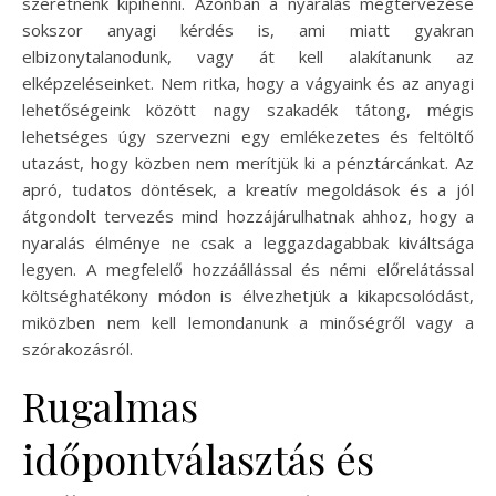
szeretnénk kipihenni. Azonban a nyaralás megtervezése
sokszor anyagi kérdés is, ami miatt gyakran
elbizonytalanodunk, vagy át kell alakítanunk az
elképzeléseinket. Nem ritka, hogy a vágyaink és az anyagi
lehetőségeink között nagy szakadék tátong, mégis
lehetséges úgy szervezni egy emlékezetes és feltöltő
utazást, hogy közben nem merítjük ki a pénztárcánkat. Az
apró, tudatos döntések, a kreatív megoldások és a jól
átgondolt tervezés mind hozzájárulhatnak ahhoz, hogy a
nyaralás élménye ne csak a leggazdagabbak kiváltsága
legyen. A megfelelő hozzáállással és némi előrelátással
költséghatékony módon is élvezhetjük a kikapcsolódást,
miközben nem kell lemondanunk a minőségről vagy a
szórakozásról.
Rugalmas
időpontválasztás és