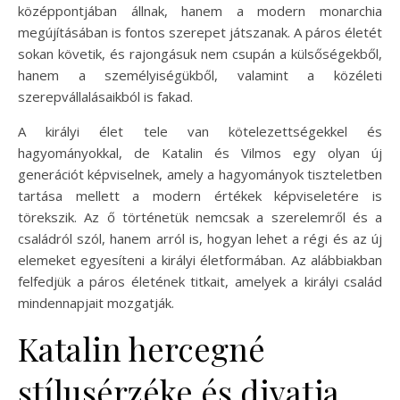
középpontjában állnak, hanem a modern monarchia
megújításában is fontos szerepet játszanak. A páros életét
sokan követik, és rajongásuk nem csupán a külsőségekből,
hanem a személyiségükből, valamint a közéleti
szerepvállalásaikból is fakad.
A királyi élet tele van kötelezettségekkel és
hagyományokkal, de Katalin és Vilmos egy olyan új
generációt képviselnek, amely a hagyományok tiszteletben
tartása mellett a modern értékek képviseletére is
törekszik. Az ő történetük nemcsak a szerelemről és a
családról szól, hanem arról is, hogyan lehet a régi és az új
elemeket egyesíteni a királyi életformában. Az alábbiakban
felfedjük a páros életének titkait, amelyek a királyi család
mindennapjait mozgatják.
Katalin hercegné
stílusérzéke és divatja