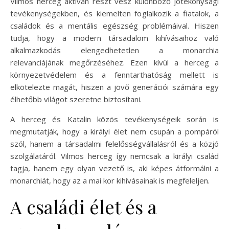
Vilmos herceg aktívan részt vesz különböző jótékonysági
tevékenységekben, és kiemelten foglalkozik a fiatalok, a
családok és a mentális egészség problémáival. Hiszen
tudja, hogy a modern társadalom kihívásaihoz való
alkalmazkodás elengedhetetlen a monarchia
relevanciájának megőrzéséhez. Ezen kívül a herceg a
környezetvédelem és a fenntarthatóság mellett is
elkötelezte magát, hiszen a jövő generációi számára egy
élhetőbb világot szeretne biztosítani.
A herceg és Katalin közös tevékenységeik során is
megmutatják, hogy a királyi élet nem csupán a pompáról
szól, hanem a társadalmi felelősségvállalásról és a közjó
szolgálatáról. Vilmos herceg így nemcsak a királyi család
tagja, hanem egy olyan vezető is, aki képes átformálni a
monarchiát, hogy az a mai kor kihívásainak is megfeleljen.
A családi élet és a