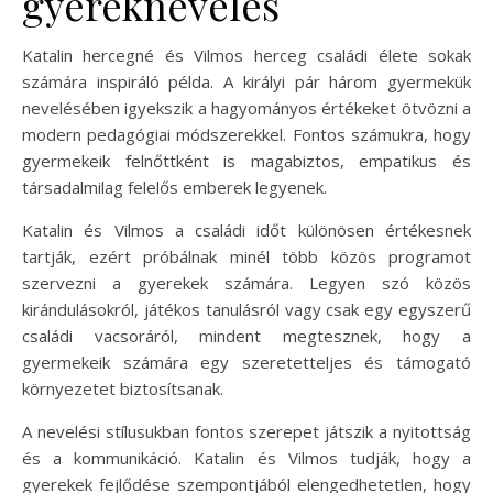
gyereknevelés
Katalin hercegné és Vilmos herceg családi élete sokak
számára inspiráló példa. A királyi pár három gyermekük
nevelésében igyekszik a hagyományos értékeket ötvözni a
modern pedagógiai módszerekkel. Fontos számukra, hogy
gyermekeik felnőttként is magabiztos, empatikus és
társadalmilag felelős emberek legyenek.
Katalin és Vilmos a családi időt különösen értékesnek
tartják, ezért próbálnak minél több közös programot
szervezni a gyerekek számára. Legyen szó közös
kirándulásokról, játékos tanulásról vagy csak egy egyszerű
családi vacsoráról, mindent megtesznek, hogy a
gyermekeik számára egy szeretetteljes és támogató
környezetet biztosítsanak.
A nevelési stílusukban fontos szerepet játszik a nyitottság
és a kommunikáció. Katalin és Vilmos tudják, hogy a
gyerekek fejlődése szempontjából elengedhetetlen, hogy