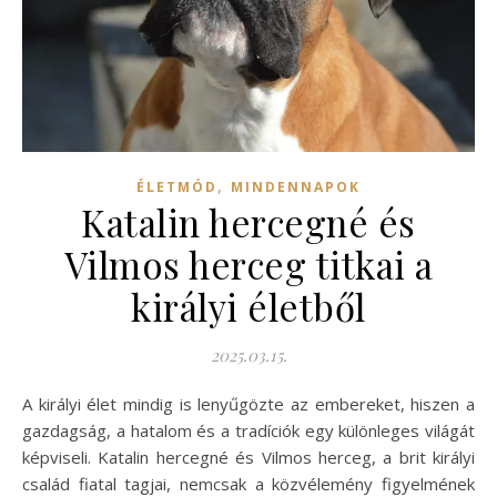
,
ÉLETMÓD
MINDENNAPOK
Katalin hercegné és
Vilmos herceg titkai a
királyi életből
2025.03.15.
A királyi élet mindig is lenyűgözte az embereket, hiszen a
gazdagság, a hatalom és a tradíciók egy különleges világát
képviseli. Katalin hercegné és Vilmos herceg, a brit királyi
család fiatal tagjai, nemcsak a közvélemény figyelmének