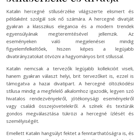
Katalin hercegné stílusérzéke világszerte elismert és
példaként szolgál sok nő számára. A hercegné divatját
gyakran a klasszikus elegancia és a modern trendek
egyensúlyának megteremtésével jellemzik. Az
eseményeken való megjelenései mindig
figyelemfelkeltőek, hiszen képes a legújabb
divatirányzatokat ötvözni a hagyományos brit stílussal.
Katalin nemcsak a tervezők legújabb kollekcióit viseli,
hanem gyakran választ helyi, brit tervezőket is, ezzel is
támogatva a hazai divatipart. A hercegné öltözködési
stílusa mindig a megfelelő alkalomhoz igazodik, legyen szó
hivatalos rendezvényekről, jótékonysági eseményekről
vagy családi összejövetelekről. A színek és textúrák
gondos megválasztása tükrözi a hercegné ízlését és
személyiségét.
Emellett Katalin hangsúlyt fektet a fenntarthatóságra is, és