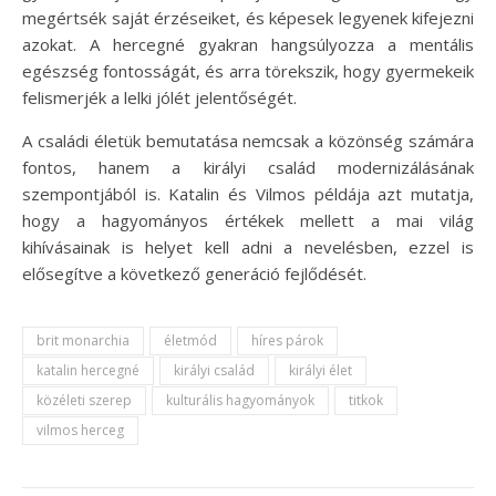
megértsék saját érzéseiket, és képesek legyenek kifejezni
azokat. A hercegné gyakran hangsúlyozza a mentális
egészség fontosságát, és arra törekszik, hogy gyermekeik
felismerjék a lelki jólét jelentőségét.
A családi életük bemutatása nemcsak a közönség számára
fontos, hanem a királyi család modernizálásának
szempontjából is. Katalin és Vilmos példája azt mutatja,
hogy a hagyományos értékek mellett a mai világ
kihívásainak is helyet kell adni a nevelésben, ezzel is
elősegítve a következő generáció fejlődését.
brit monarchia
életmód
híres párok
katalin hercegné
királyi család
királyi élet
közéleti szerep
kulturális hagyományok
titkok
vilmos herceg