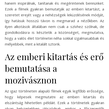
hanem inspirálnak, tanítanak és megérintenek bennünket.
Ezek a filmek gyakran bemutatják az emberi kitartást, a
szeretet erejét vagy a nehézségek leküzdésének módját,
így hatásuk hosszú távon is megmarad a nézőkben. Az
ilyen alkotások általában nem csak a szívhez szólnak, de
gondolkodásra is késztetik a közönséget, megmutatva,
hogy a valós élet történetei néha sokkal izgalmasabbak és
mélyebbek, mint a kitalált sztorik.
Az emberi kitartás és erő
bemutatása a
mozivásznon
Az igaz történeten alapuló filmek egyik legfőbb erőssége,
hogy képesek megmutatni az emberi kitartás és
elszántság hihetetlen példáit. Ezek a történetek gyakran
olyan helyzetekben játszódnak, amikor a főszereplők