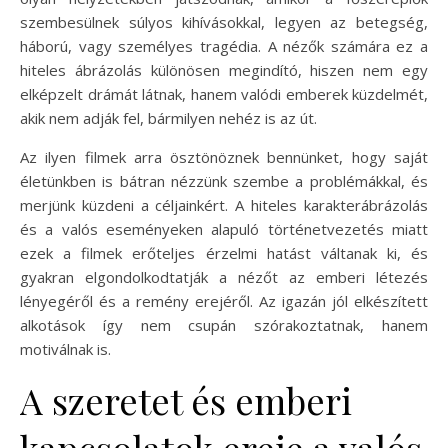
szembesülnek súlyos kihívásokkal, legyen az betegség,
háború, vagy személyes tragédia. A nézők számára ez a
hiteles ábrázolás különösen megindító, hiszen nem egy
elképzelt drámát látnak, hanem valódi emberek küzdelmét,
akik nem adják fel, bármilyen nehéz is az út.
Az ilyen filmek arra ösztönöznek bennünket, hogy saját
életünkben is bátran nézzünk szembe a problémákkal, és
merjünk küzdeni a céljainkért. A hiteles karakterábrázolás
és a valós eseményeken alapuló történetvezetés miatt
ezek a filmek erőteljes érzelmi hatást váltanak ki, és
gyakran elgondolkodtatják a nézőt az emberi létezés
lényegéről és a remény erejéről. Az igazán jól elkészített
alkotások így nem csupán szórakoztatnak, hanem
motiválnak is.
A szeretet és emberi
kapcsolatok ereje a valós