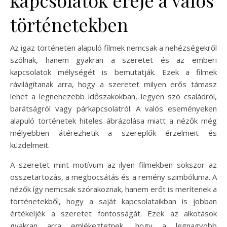
történetekben
Az igaz történeten alapuló filmek nemcsak a nehézségekről
szólnak, hanem gyakran a szeretet és az emberi
kapcsolatok mélységét is bemutatják. Ezek a filmek
rávilágítanak arra, hogy a szeretet milyen erős támasz
lehet a legnehezebb időszakokban, legyen szó családról,
barátságról vagy párkapcsolatról. A valós eseményeken
alapuló történetek hiteles ábrázolása miatt a nézők még
mélyebben átérezhetik a szereplők érzelmeit és
küzdelmeit.
A szeretet mint motívum az ilyen filmekben sokszor az
összetartozás, a megbocsátás és a remény szimbóluma. A
nézők így nemcsak szórakoznak, hanem erőt is merítenek a
történetekből, hogy a saját kapcsolataikban is jobban
értékeljék a szeretet fontosságát. Ezek az alkotások
gyakran arra emlékeztetnek, hogy a legnagyobb