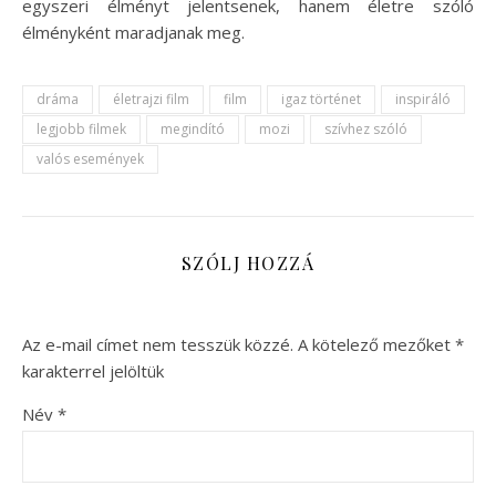
egyszeri élményt jelentsenek, hanem életre szóló
élményként maradjanak meg.
dráma
életrajzi film
film
igaz történet
inspiráló
legjobb filmek
megindító
mozi
szívhez szóló
valós események
SZÓLJ HOZZÁ
Az e-mail címet nem tesszük közzé.
A kötelező mezőket
*
karakterrel jelöltük
Név
*