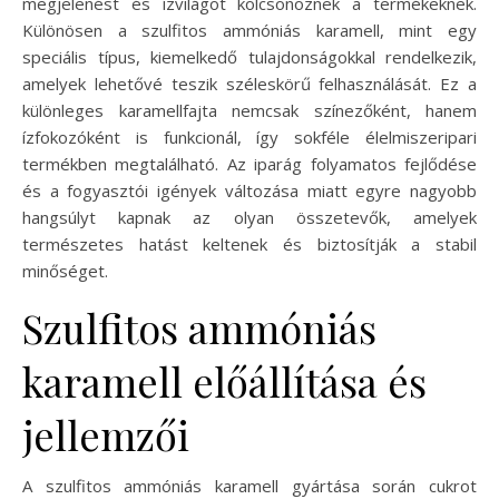
megjelenést és ízvilágot kölcsönöznek a termékeknek.
Különösen a szulfitos ammóniás karamell, mint egy
speciális típus, kiemelkedő tulajdonságokkal rendelkezik,
amelyek lehetővé teszik széleskörű felhasználását. Ez a
különleges karamellfajta nemcsak színezőként, hanem
ízfokozóként is funkcionál, így sokféle élelmiszeripari
termékben megtalálható. Az iparág folyamatos fejlődése
és a fogyasztói igények változása miatt egyre nagyobb
hangsúlyt kapnak az olyan összetevők, amelyek
természetes hatást keltenek és biztosítják a stabil
minőséget.
Szulfitos ammóniás
karamell előállítása és
jellemzői
A szulfitos ammóniás karamell gyártása során cukrot