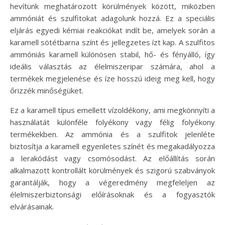
hevítünk meghatározott körülmények között, miközben
ammóniát és szulfitokat adagolunk hozzá. Ez a speciális
eljárás egyedi kémiai reakciókat indít be, amelyek során a
karamell sötétbarna színt és jellegzetes ízt kap. A szulfitos
ammóniás karamell különösen stabil, hő- és fényálló, így
ideális választás az élelmiszeripar számára, ahol a
termékek megjelenése és íze hosszú ideig meg kell, hogy
őrizzék minőségüket.
Ez a karamell típus emellett vízoldékony, ami megkönnyíti a
használatát különféle folyékony vagy félig folyékony
termékekben. Az ammónia és a szulfitok jelenléte
biztosítja a karamell egyenletes színét és megakadályozza
a lerakódást vagy csomósodást. Az előállítás során
alkalmazott kontrollált körülmények és szigorú szabványok
garantálják, hogy a végeredmény megfeleljen az
élelmiszerbiztonsági előírásoknak és a fogyasztók
elvárásainak.