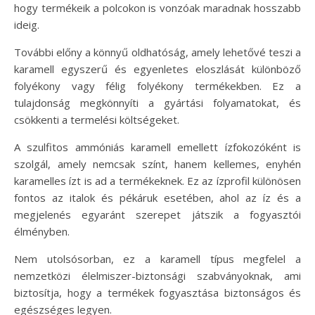
hogy termékeik a polcokon is vonzóak maradnak hosszabb
ideig.
További előny a könnyű oldhatóság, amely lehetővé teszi a
karamell egyszerű és egyenletes eloszlását különböző
folyékony vagy félig folyékony termékekben. Ez a
tulajdonság megkönnyíti a gyártási folyamatokat, és
csökkenti a termelési költségeket.
A szulfitos ammóniás karamell emellett ízfokozóként is
szolgál, amely nemcsak színt, hanem kellemes, enyhén
karamelles ízt is ad a termékeknek. Ez az ízprofil különösen
fontos az italok és pékáruk esetében, ahol az íz és a
megjelenés egyaránt szerepet játszik a fogyasztói
élményben.
Nem utolsósorban, ez a karamell típus megfelel a
nemzetközi élelmiszer-biztonsági szabványoknak, ami
biztosítja, hogy a termékek fogyasztása biztonságos és
egészséges legyen.