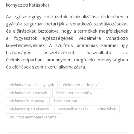
környezeti hatásokat.
Az egészségügyi kockázatok minimalizálása érdekében a
gyártók szigorúan betartják a vonatkozó szabályozásokat
és előírásokat, biztosítva, hogy a termékek megfeleljenek
a fogyasztók egészségének védelmére vonatkozó
követelményeknek. A szulfitos ammóniás karamell így
biztonságos összetevőként használható az
élelmiszeriparban, amennyiben megfelelő mennyiségben
és előírások szerint kerül alkalmazásra.
élelmiszer adalékanyagok
élelmiszer feldolgozás
élelmiszer összetevők
élelmiszer technológia
élelmiszerbiztonság
élelmiszeripar
élelmiszeripari előnyök
karamell színezék
színezékek
szulfitos ammóniás karamell