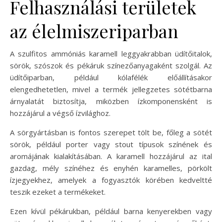
Felhasználási területek
az élelmiszeriparban
A szulfitos ammóniás karamell leggyakrabban üdítőitalok,
sörök, szószok és pékáruk színezőanyagaként szolgál. Az
üdítőiparban, például kólafélék előállításakor
elengedhetetlen, mivel a termék jellegzetes sötétbarna
árnyalatát biztosítja, miközben ízkomponensként is
hozzájárul a végső ízvilághoz.
A sörgyártásban is fontos szerepet tölt be, főleg a sötét
sörök, például porter vagy stout típusok színének és
aromájának kialakításában. A karamell hozzájárul az ital
gazdag, mély színéhez és enyhén karamelles, pörkölt
ízjegyekhez, amelyek a fogyasztók körében kedveltté
teszik ezeket a termékeket.
Ezen kívül pékárukban, például barna kenyerekben vagy