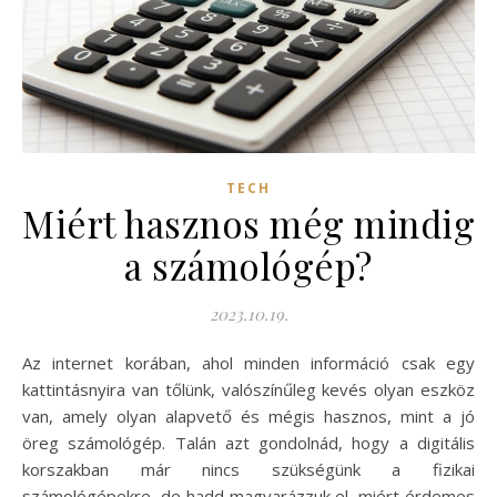
TECH
Miért hasznos még mindig
a számológép?
2023.10.19.
Az internet korában, ahol minden információ csak egy
kattintásnyira van tőlünk, valószínűleg kevés olyan eszköz
van, amely olyan alapvető és mégis hasznos, mint a jó
öreg számológép. Talán azt gondolnád, hogy a digitális
korszakban már nincs szükségünk a fizikai
számológépekre, de hadd magyarázzuk el, miért érdemes