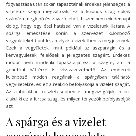
fogyasztása után sokan tapasztalnak érdekes jelenséget: a
vizeletük szaga megváltozik. Ez a különös szag sokak
számára meglepő és zavaró lehet, hiszen nem mindennapi
dolog, hogy egy étel hatással van a vizeletünk illatára. A
spárga emésztése során a szervezet különböző
vegyületeket bont le, amelyek a vizeletben is megjelennek.
Ezek a vegyületek, mint például az aszparagin és a
kénvegyületek, felelősek a jellegzetes szagért. Érdekes
módon nem mindenki tapasztalja ezt a szagot, ami a
genetikai háttérre is visszavezethető. Az emberek
különböző módon reagálnak a spárgában található
vegyületekre, és ez a reakció befolyásolja a vizelet szagát.
Az alábbiakban részletesebben is megvizsgáljuk, miért
alakul ki ez a furcsa szag, és milyen tényezők befolyásolják
azt.
A spárga és a vizelet
szagának kapcsolata