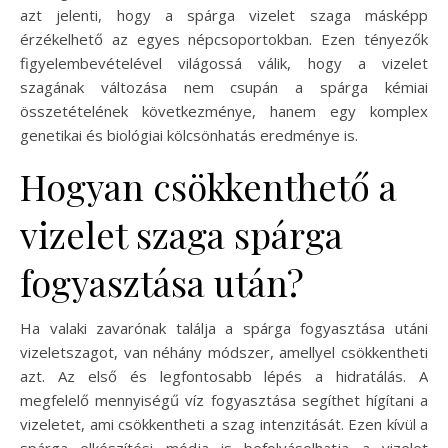
azt jelenti, hogy a spárga vizelet szaga másképp
érzékelhető az egyes népcsoportokban. Ezen tényezők
figyelembevételével világossá válik, hogy a vizelet
szagának változása nem csupán a spárga kémiai
összetételének következménye, hanem egy komplex
genetikai és biológiai kölcsönhatás eredménye is.
Hogyan csökkenthető a
vizelet szaga spárga
fogyasztása után?
Ha valaki zavarónak találja a spárga fogyasztása utáni
vizeletszagot, van néhány módszer, amellyel csökkentheti
azt. Az első és legfontosabb lépés a hidratálás. A
megfelelő mennyiségű víz fogyasztása segíthet hígítani a
vizeletet, ami csökkentheti a szag intenzitását. Ezen kívül a
spárga elkészítési módja is befolyásolhatja a vizelet