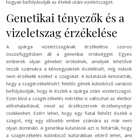
hogyan befolyásolják az ételek utáni vizeletszagot.
Genetikai tényezők és a
vizeletszag érzékelése
A spárga vizeletszagának érzékelése szoros
összefüggésben áll a genetikai örökséggel. Egyes
emberek olyan géneket örökölnek, amelyek lehetővé
teszik számukra a kénvegyületek észlelését, míg mások
nem érzékelik ezeket a szagokat. A kutatások kimutatták,
hogy a szagérzékelésért felelős gének különböző variációi
befolyásolják, hogy ki észleli a spárga utáni vizeletszagot.
Ezen kívül a szagérzékelés mértéke is változhat az életkor
előrehaladtával, mivel az érzékszervek érzékenysége
csökkenhet. Ezért lehet, hogy egy fiatal felnőtt észleli a
szagot, míg egy idősebb ember számára az már nem
olyan domináló. A genetikai kutatások azt is feltárták, hogy
a szagérzékelés különböző kultúrákban eltérő lehet, ami