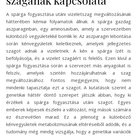
A spárga fogyasztása utáni vizeletszag megváltozásának
hátterében kémiai folyamatok állnak. A spárga gazdag
aszparaginban, egy aminosavban, amely a szervezetben
különböző vegyületekké bomlik le. Az aszparagin lebontása
során kénvegyületek keletkeznek, amelyek jellegzetes
szagot adnak a vizeletnek. A kén a spárga ízét is
befolyásolja, és a vizelet szagáért is felelős. Ezen kívül a
spárga fogyasztása során a szervezet más anyagokat is
felszív, amelyek szintén hozzájárulhatnak a szag
megváltozásához. Fontos megjegyezni, hogy nem
mindenki tapasztalja ezt a szagot. A kutatások szerint a
genetikai háttér döntő szerepet játszik abban, hogy ki
érzékeli a spárga fogyasztása utáni szagot. Egyes
emberek képesek észlelni a változást, míg mások számára
ez észrevétlen marad. Ez a jelenség a különböző
kénvegyületek metabolizmusának eltéréseiből adódik, és a
tudomány még mindig vizsgálja, hogy a genetikai variációk