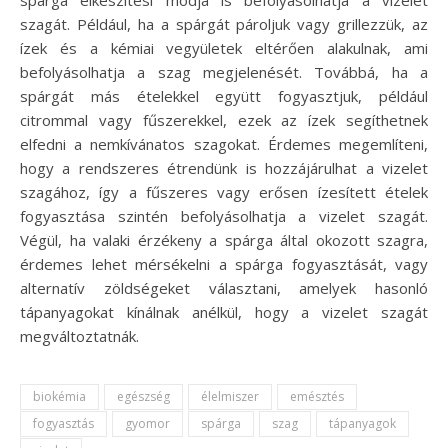
szagát. Például, ha a spárgát pároljuk vagy grillezzük, az
ízek és a kémiai vegyületek eltérően alakulnak, ami
befolyásolhatja a szag megjelenését. Továbbá, ha a
spárgát más ételekkel együtt fogyasztjuk, például
citrommal vagy fűszerekkel, ezek az ízek segíthetnek
elfedni a nemkívánatos szagokat. Érdemes megemlíteni,
hogy a rendszeres étrendünk is hozzájárulhat a vizelet
szagához, így a fűszeres vagy erősen ízesített ételek
fogyasztása szintén befolyásolhatja a vizelet szagát.
Végül, ha valaki érzékeny a spárga által okozott szagra,
érdemes lehet mérsékelni a spárga fogyasztását, vagy
alternatív zöldségeket választani, amelyek hasonló
tápanyagokat kínálnak anélkül, hogy a vizelet szagát
megváltoztatnák.
biokémia
egészség
élelmiszer
emésztés
fogyasztás
gyomor
spárga
szag
tápanyagok