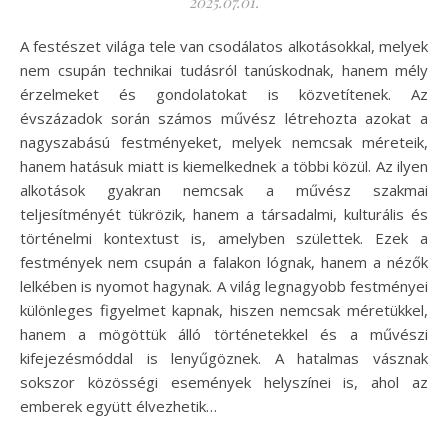
2025.07.01.
A festészet világa tele van csodálatos alkotásokkal, melyek
nem csupán technikai tudásról tanúskodnak, hanem mély
érzelmeket és gondolatokat is közvetítenek. Az
évszázadok során számos művész létrehozta azokat a
nagyszabású festményeket, melyek nemcsak méreteik,
hanem hatásuk miatt is kiemelkednek a többi közül. Az ilyen
alkotások gyakran nemcsak a művész szakmai
teljesítményét tükrözik, hanem a társadalmi, kulturális és
történelmi kontextust is, amelyben születtek. Ezek a
festmények nem csupán a falakon lógnak, hanem a nézők
lelkében is nyomot hagynak. A világ legnagyobb festményei
különleges figyelmet kapnak, hiszen nemcsak méretükkel,
hanem a mögöttük álló történetekkel és a művészi
kifejezésmóddal is lenyűgöznek. A hatalmas vásznak
sokszor közösségi események helyszínei is, ahol az
emberek együtt élvezhetik…