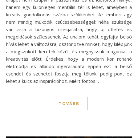
hanem egy különleges mentális tér is lehet, amelyben a
kreatív gondolkodás szárba szökkenhet. Az emberi agy
nem mindig működik csúcssebességgel; néha szüksége
van arra a bizonyos üresjáratra, hogy új ötletek és
megoldások szülessenek. Az unalom tehát egyfajta belső
hívás lehet a változásra, ösztönözve minket, hogy kilépjünk
a megszokott keretek közül, és megnyissuk magunkat a
kreativitás előtt. Érdekes, hogy a modern kor rohanó
életmódja és állandó ingeráradata éppen ezt a belső
csendet és szünetet fosztja meg tőlünk, pedig pont ez
lehet a kulcs az inspirációhoz. Miért fontos…
TOVÁBB