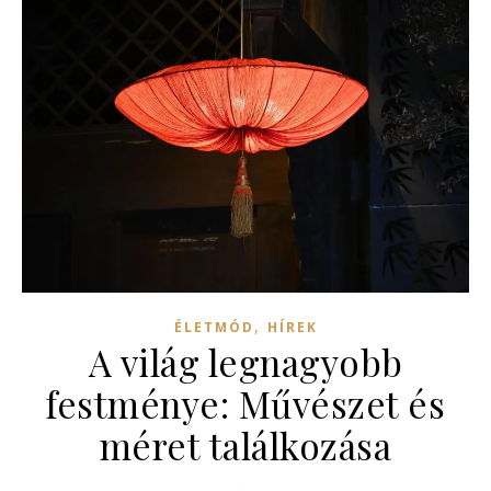
,
ÉLETMÓD
HÍREK
A világ legnagyobb
festménye: Művészet és
méret találkozása