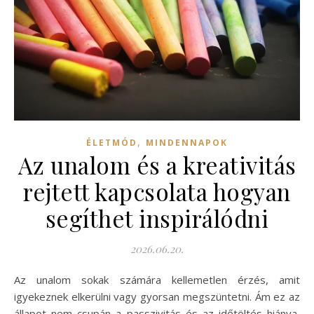
,
ÉLETMÓD
MINDENNAPOK
Az unalom és a kreativitás
rejtett kapcsolata hogyan
segíthet inspirálódni
2026.06.20.
Az unalom sokak számára kellemetlen érzés, amit
igyekeznek elkerülni vagy gyorsan megszüntetni. Ám ez az
állapot nem csupán a passzivitás és az időtöltés hiánya,