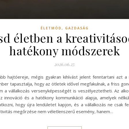
,
ÉLETMÓD
GAZDASÁG
d életben a kreativitáso
hatékony módszerek
2026.06.27.
osabb hajtóereje, mégis gyakran kihívást jelent fenntartani azt
mber tapasztalja, hogy az ötletek idővel megfakulnak, a friss go
 a vállalkozás versenyképességét is veszélyeztetheti. Az al
 innováció és a hatékony kommunikáció alapja, amelyek nélkülö
kozni, hogy újra lendületet kapjon, és a vállalkozás ne csak fe
kreativitás megőrzése nem véletlenszerű esemény, hanem…