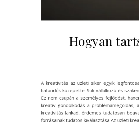
Hogyan tarts
A kreativitás az üzleti siker egyik legfont
határidők közepette. Sok vállalkozó és szake
Ez nem csupán a személyes fejlődést, hanem
kreatív gondolkodás a problémamegoldás, az
kreativitás lankad, érdemes tudatosan beavat
forrásainak tudatos kiválasztása Az üzleti 