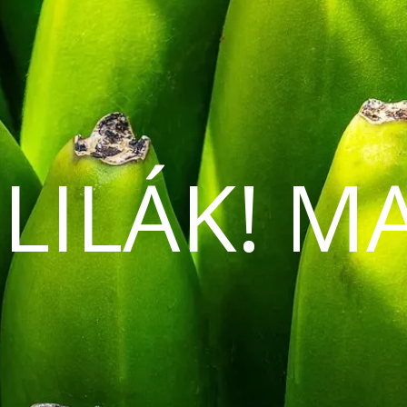
 LILÁK! M