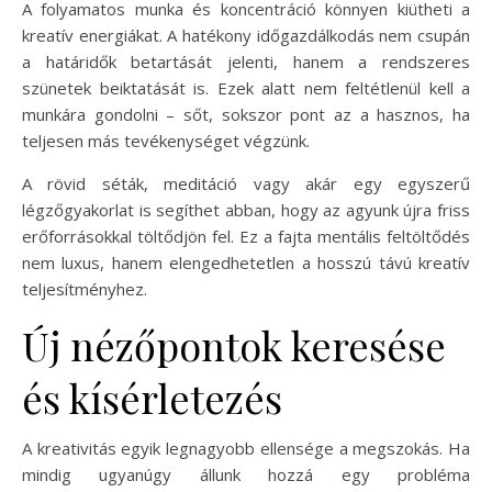
A folyamatos munka és koncentráció könnyen kiütheti a
kreatív energiákat. A hatékony időgazdálkodás nem csupán
a határidők betartását jelenti, hanem a rendszeres
szünetek beiktatását is. Ezek alatt nem feltétlenül kell a
munkára gondolni – sőt, sokszor pont az a hasznos, ha
teljesen más tevékenységet végzünk.
A rövid séták, meditáció vagy akár egy egyszerű
légzőgyakorlat is segíthet abban, hogy az agyunk újra friss
erőforrásokkal töltődjön fel. Ez a fajta mentális feltöltődés
nem luxus, hanem elengedhetetlen a hosszú távú kreatív
teljesítményhez.
Új nézőpontok keresése
és kísérletezés
A kreativitás egyik legnagyobb ellensége a megszokás. Ha
mindig ugyanúgy állunk hozzá egy probléma