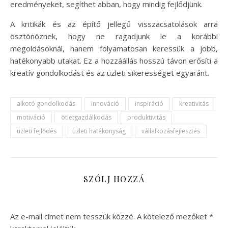
eredményeket, segíthet abban, hogy mindig fejlődjünk.
A kritikák és az építő jellegű visszacsatolások arra
ösztönöznek, hogy ne ragadjunk le a korábbi
megoldásoknál, hanem folyamatosan keressük a jobb,
hatékonyabb utakat. Ez a hozzáállás hosszú távon erősíti a
kreatív gondolkodást és az üzleti sikerességet egyaránt.
alkotó gondolkodás
innováció
inspiráció
kreativitás
motiváció
ötletgazdálkodás
produktivitás
üzleti fejlődés
üzleti hatékonyság
vállalkozásfejlesztés
SZÓLJ HOZZÁ
Az e-mail címet nem tesszük közzé.
A kötelező mezőket
*