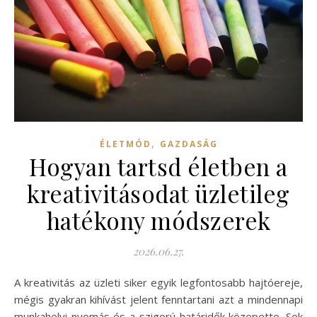
,
ÉLETMÓD
GAZDASÁG
Hogyan tartsd életben a
kreativitásodat üzletileg
hatékony módszerek
2026.06.27.
A kreativitás az üzleti siker egyik legfontosabb hajtóereje,
mégis gyakran kihívást jelent fenntartani azt a mindennapi
munkahelyi nyomás és a szigorú határidők közepette. Sok