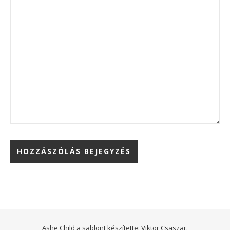
Ashe Child a sablont készítette:
Viktor Csaszar.