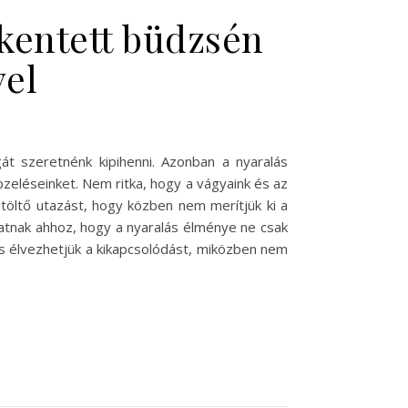
kentett büdzsén
vel
t szeretnénk kipihenni. Azonban a nyaralás
pzeléseinket. Nem ritka, hogy a vágyaink és az
töltő utazást, hogy közben nem merítjük ki a
hatnak ahhoz, hogy a nyaralás élménye ne csak
is élvezhetjük a kikapcsolódást, miközben nem