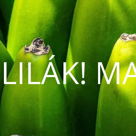
 LILÁK! M