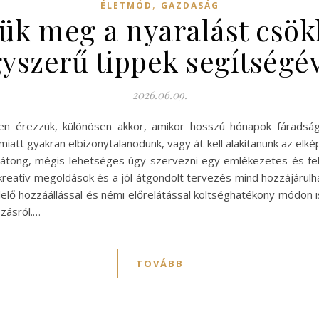
,
ÉLETMÓD
GAZDASÁG
ük meg a nyaralást csök
yszerű tippek segítségé
2026.06.09.
n érezzük, különösen akkor, amikor hosszú hónapok fáradságá
att gyakran elbizonytalanodunk, vagy át kell alakítanunk az elké
átong, mégis lehetséges úgy szervezni egy emlékezetes és fel
kreatív megoldások és a jól átgondolt tervezés mind hozzájárul
elő hozzáállással és némi előrelátással költséghatékony módon 
zásról.…
TOVÁBB