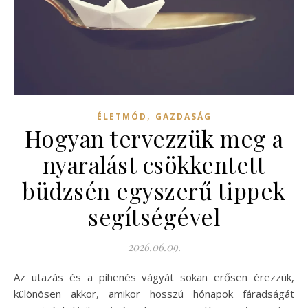
,
ÉLETMÓD
GAZDASÁG
Hogyan tervezzük meg a
nyaralást csökkentett
büdzsén egyszerű tippek
segítségével
2026.06.09.
Az utazás és a pihenés vágyát sokan erősen érezzük,
különösen akkor, amikor hosszú hónapok fáradságát