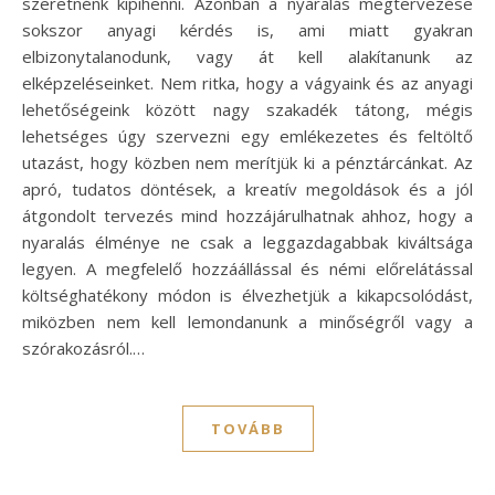
szeretnénk kipihenni. Azonban a nyaralás megtervezése
sokszor anyagi kérdés is, ami miatt gyakran
elbizonytalanodunk, vagy át kell alakítanunk az
elképzeléseinket. Nem ritka, hogy a vágyaink és az anyagi
lehetőségeink között nagy szakadék tátong, mégis
lehetséges úgy szervezni egy emlékezetes és feltöltő
utazást, hogy közben nem merítjük ki a pénztárcánkat. Az
apró, tudatos döntések, a kreatív megoldások és a jól
átgondolt tervezés mind hozzájárulhatnak ahhoz, hogy a
nyaralás élménye ne csak a leggazdagabbak kiváltsága
legyen. A megfelelő hozzáállással és némi előrelátással
költséghatékony módon is élvezhetjük a kikapcsolódást,
miközben nem kell lemondanunk a minőségről vagy a
szórakozásról.…
TOVÁBB