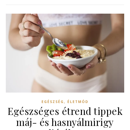
,
EGÉSZSÉG
ÉLETMÓD
Egészséges étrend tippek
máj- és hasnyálmirigy