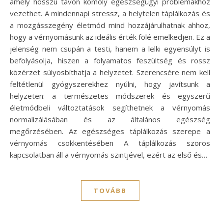
amely hosszú távon komoly egészségügyi problémákhoz
vezethet. A mindennapi stressz, a helytelen táplálkozás és
a mozgásszegény életmód mind hozzájárulhatnak ahhoz,
hogy a vérnyomásunk az ideális érték fölé emelkedjen. Ez a
jelenség nem csupán a testi, hanem a lelki egyensúlyt is
befolyásolja, hiszen a folyamatos feszültség és rossz
közérzet súlyosbíthatja a helyzetet. Szerencsére nem kell
feltétlenül gyógyszerekhez nyúlni, hogy javítsunk a
helyzeten: a természetes módszerek és egyszerű
életmódbeli változtatások segíthetnek a vérnyomás
normalizálásában és az általános egészség
megőrzésében. Az egészséges táplálkozás szerepe a
vérnyomás csökkentésében A táplálkozás szoros
kapcsolatban áll a vérnyomás szintjével, ezért az első és…
TOVÁBB