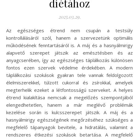
diétához
2025.03.29.
Az egészséges étrend nem csupán a testsúly
kontrollálásáról szól, hanem a szervezetünk optimális
működésének fenntartásáról is. A máj és a hasnyálmirigy
alapvető szerepet játszik az emésztésben és az
anyagcserében, így az egészséges táplálkozás különösen
fontos ezen szervek védelme érdekében. A modern
táplálkozási szokások gyakran tele vannak feldolgozott
élelmiszerekkel, túlzott cukorral és zsírokkal, amelyek
megterhelik ezeket a létfontosságú szerveket. A helyes
étrend kialakítása nemcsak a megelőzés szempontjából
elengedhetetlen, hanem a már meglévő problémák
kezelése során is kulcsszerepet játszik. A máj és a
hasnyálmirigy egészségének megőrzéséhez szükséges a
megfelelő tápanyagok bevitele, a hidratálás, valamint a
rendszeres étkezési szokások betartása. A megfelelő