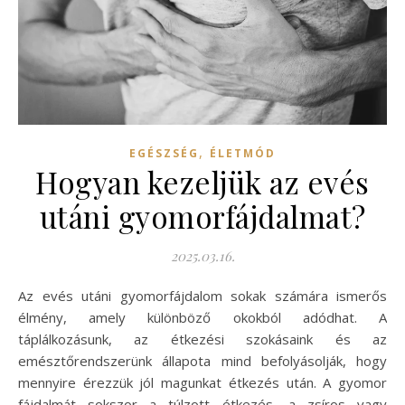
,
EGÉSZSÉG
ÉLETMÓD
Hogyan kezeljük az evés
utáni gyomorfájdalmat?
2025.03.16.
Az evés utáni gyomorfájdalom sokak számára ismerős
élmény, amely különböző okokból adódhat. A
táplálkozásunk, az étkezési szokásaink és az
emésztőrendszerünk állapota mind befolyásolják, hogy
mennyire érezzük jól magunkat étkezés után. A gyomor
fájdalmát sokszor a túlzott étkezés, a zsíros vagy