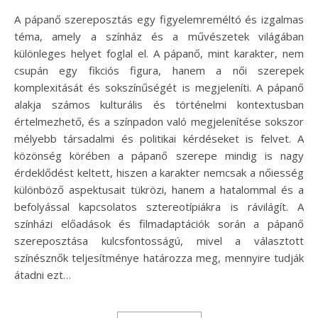
A pápanő szereposztás egy figyelemreméltó és izgalmas
téma, amely a színház és a művészetek világában
különleges helyet foglal el. A pápanő, mint karakter, nem
csupán egy fikciós figura, hanem a női szerepek
komplexitását és sokszínűségét is megjeleníti. A pápanő
alakja számos kulturális és történelmi kontextusban
értelmezhető, és a színpadon való megjelenítése sokszor
mélyebb társadalmi és politikai kérdéseket is felvet. A
közönség körében a pápanő szerepe mindig is nagy
érdeklődést keltett, hiszen a karakter nemcsak a nőiesség
különböző aspektusait tükrözi, hanem a hatalommal és a
befolyással kapcsolatos sztereotípiákra is rávilágít. A
színházi előadások és filmadaptációk során a pápanő
szereposztása kulcsfontosságú, mivel a választott
színésznők teljesítménye határozza meg, mennyire tudják
átadni ezt…