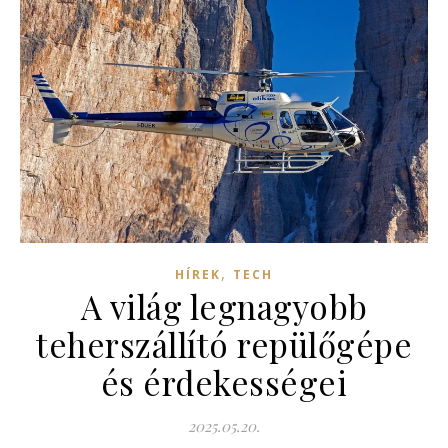
,
HÍREK
TECH
A világ legnagyobb
teherszállító repülőgépe
és érdekességei
2025.05.20.