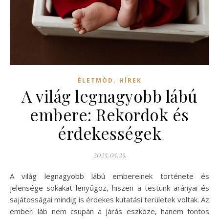
,
ÉLETMÓD
HÍREK
A világ legnagyobb lábú
embere: Rekordok és
érdekességek
2025.05.25.
A világ legnagyobb lábú embereinek története és
jelensége sokakat lenyűgöz, hiszen a testünk arányai és
sajátosságai mindig is érdekes kutatási területek voltak. Az
emberi láb nem csupán a járás eszköze, hanem fontos