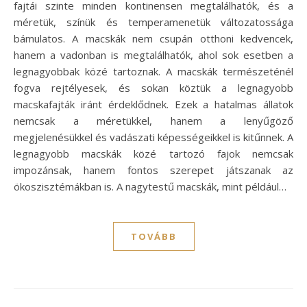
fajtái szinte minden kontinensen megtalálhatók, és a
méretük, színük és temperamenetük változatossága
bámulatos. A macskák nem csupán otthoni kedvencek,
hanem a vadonban is megtalálhatók, ahol sok esetben a
legnagyobbak közé tartoznak. A macskák természeténél
fogva rejtélyesek, és sokan köztük a legnagyobb
macskafajták iránt érdeklődnek. Ezek a hatalmas állatok
nemcsak a méretükkel, hanem a lenyűgöző
megjelenésükkel és vadászati képességeikkel is kitűnnek. A
legnagyobb macskák közé tartozó fajok nemcsak
impozánsak, hanem fontos szerepet játszanak az
ökoszisztémákban is. A nagytestű macskák, mint például…
TOVÁBB