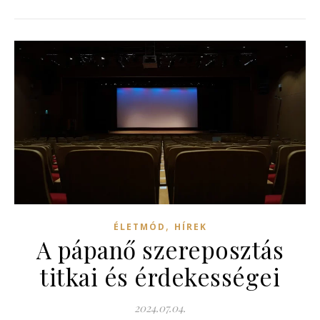
,
ÉLETMÓD
HÍREK
A pápanő szereposztás
titkai és érdekességei
2024.07.04.