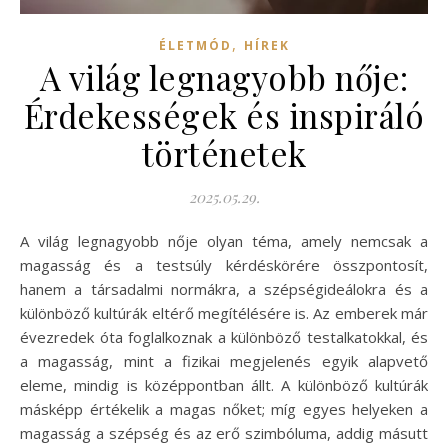
,
ÉLETMÓD
HÍREK
A világ legnagyobb nője:
Érdekességek és inspiráló
történetek
2025.05.29.
A világ legnagyobb nője olyan téma, amely nemcsak a
magasság és a testsúly kérdéskörére összpontosít,
hanem a társadalmi normákra, a szépségideálokra és a
különböző kultúrák eltérő megítélésére is. Az emberek már
évezredek óta foglalkoznak a különböző testalkatokkal, és
a magasság, mint a fizikai megjelenés egyik alapvető
eleme, mindig is középpontban állt. A különböző kultúrák
másképp értékelik a magas nőket; míg egyes helyeken a
magasság a szépség és az erő szimbóluma, addig másutt