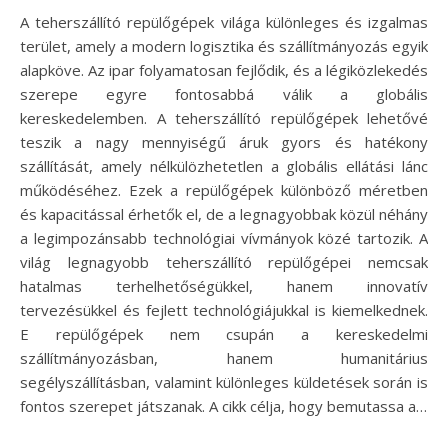
A teherszállító repülőgépek világa különleges és izgalmas
terület, amely a modern logisztika és szállítmányozás egyik
alapköve. Az ipar folyamatosan fejlődik, és a légiközlekedés
szerepe egyre fontosabbá válik a globális
kereskedelemben. A teherszállító repülőgépek lehetővé
teszik a nagy mennyiségű áruk gyors és hatékony
szállítását, amely nélkülözhetetlen a globális ellátási lánc
működéséhez. Ezek a repülőgépek különböző méretben
és kapacitással érhetők el, de a legnagyobbak közül néhány
a legimpozánsabb technológiai vívmányok közé tartozik. A
világ legnagyobb teherszállító repülőgépei nemcsak
hatalmas terhelhetőségükkel, hanem innovatív
tervezésükkel és fejlett technológiájukkal is kiemelkednek.
E repülőgépek nem csupán a kereskedelmi
szállítmányozásban, hanem humanitárius
segélyszállításban, valamint különleges küldetések során is
fontos szerepet játszanak. A cikk célja, hogy bemutassa a…