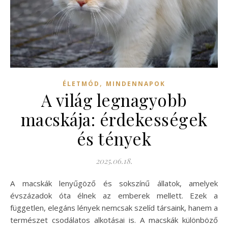
,
ÉLETMÓD
MINDENNAPOK
A világ legnagyobb
macskája: érdekességek
és tények
2025.06.18.
A macskák lenyűgöző és sokszínű állatok, amelyek
évszázadok óta élnek az emberek mellett. Ezek a
független, elegáns lények nemcsak szelíd társaink, hanem a
természet csodálatos alkotásai is. A macskák különböző