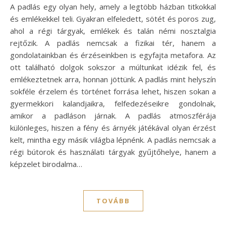
A padlás egy olyan hely, amely a legtöbb házban titkokkal
és emlékekkel teli. Gyakran elfeledett, sötét és poros zug,
ahol a régi tárgyak, emlékek és talán némi nosztalgia
rejtőzik. A padlás nemcsak a fizikai tér, hanem a
gondolatainkban és érzéseinkben is egyfajta metafora. Az
ott található dolgok sokszor a múltunkat idézik fel, és
emlékeztetnek arra, honnan jöttünk. A padlás mint helyszín
sokféle érzelem és történet forrása lehet, hiszen sokan a
gyermekkori kalandjaikra, felfedezéseikre gondolnak,
amikor a padláson járnak. A padlás atmoszférája
különleges, hiszen a fény és árnyék játékával olyan érzést
kelt, mintha egy másik világba lépnénk. A padlás nemcsak a
régi bútorok és használati tárgyak gyűjtőhelye, hanem a
képzelet birodalma…
TOVÁBB