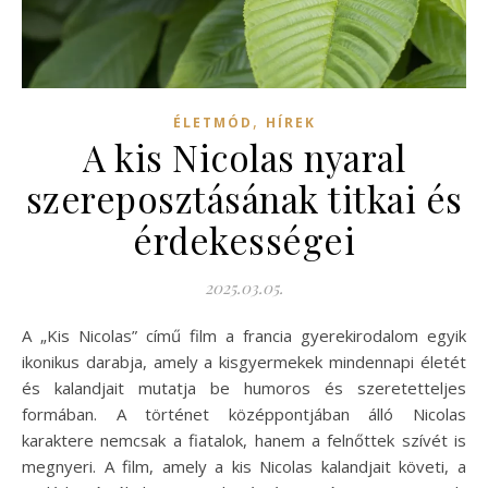
,
ÉLETMÓD
HÍREK
A kis Nicolas nyaral
szereposztásának titkai és
érdekességei
2025.03.05.
A „Kis Nicolas” című film a francia gyerekirodalom egyik
ikonikus darabja, amely a kisgyermekek mindennapi életét
és kalandjait mutatja be humoros és szeretetteljes
formában. A történet középpontjában álló Nicolas
karaktere nemcsak a fiatalok, hanem a felnőttek szívét is
megnyeri. A film, amely a kis Nicolas kalandjait követi, a