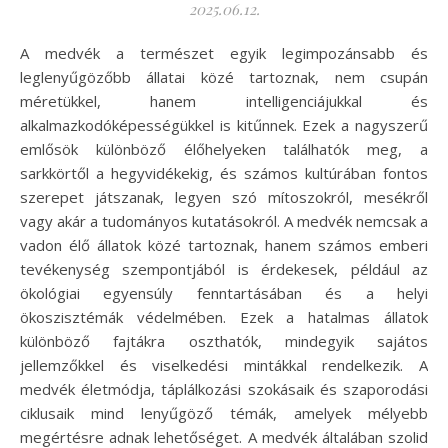
2025.06.12.
A medvék a természet egyik legimpozánsabb és
leglenyűgözőbb állatai közé tartoznak, nem csupán
méretükkel, hanem intelligenciájukkal és
alkalmazkodóképességükkel is kitűnnek. Ezek a nagyszerű
emlősök különböző élőhelyeken találhatók meg, a
sarkkörtől a hegyvidékekig, és számos kultúrában fontos
szerepet játszanak, legyen szó mítoszokról, mesékről
vagy akár a tudományos kutatásokról. A medvék nemcsak a
vadon élő állatok közé tartoznak, hanem számos emberi
tevékenység szempontjából is érdekesek, például az
ökológiai egyensúly fenntartásában és a helyi
ökoszisztémák védelmében. Ezek a hatalmas állatok
különböző fajtákra oszthatók, mindegyik sajátos
jellemzőkkel és viselkedési mintákkal rendelkezik. A
medvék életmódja, táplálkozási szokásaik és szaporodási
ciklusaik mind lenyűgöző témák, amelyek mélyebb
megértésre adnak lehetőséget. A medvék általában szolid