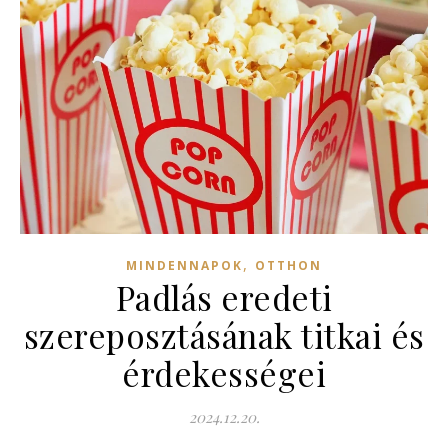
,
MINDENNAPOK
OTTHON
Padlás eredeti
szereposztásának titkai és
érdekességei
2024.12.20.