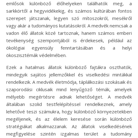
emlősök különböző élőhelyeken találhatók meg, a
sarkkörtől a hegyvidékekig, és számos kultúrában fontos
szerepet játszanak, legyen szó mítoszokról, mesékről
vagy akár a tudományos kutatásokról. A medvék nemcsak a
vadon élő állatok közé tartoznak, hanem számos emberi
tevékenység szempontjából is érdekesek, például az
ökológiai egyensúly fenntartásában és a helyi
ökoszisztémák védelmében.
Ezek a hatalmas állatok különböző fajtákra oszthatók,
mindegyik sajátos jellemzőkkel és viselkedési mintákkal
rendelkezik. A medvék életmódja, táplálkozási szokásaik és
szaporodási ciklusaik mind lenyűgöző témák, amelyek
mélyebb megértésre adnak lehetőséget. A medvék
általában szolid testfelépítéssel rendelkeznek, amely
lehetővé teszi számukra, hogy különböző környezetekben
megéljenek, és az élelem keresése során különböző
stratégiákat alkalmazzanak. Az állatok viselkedésének
megfigyelése szintén izgalmas terület a tudomány