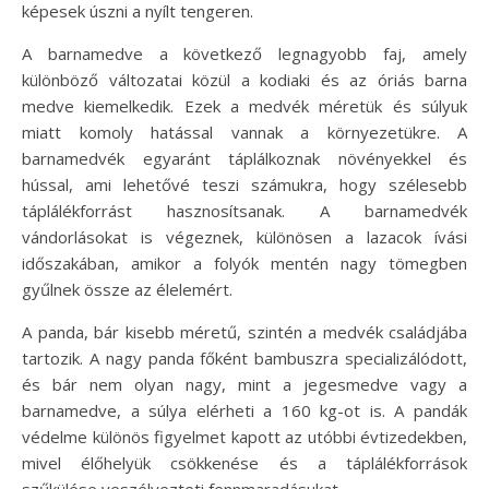
képesek úszni a nyílt tengeren.
A barnamedve a következő legnagyobb faj, amely
különböző változatai közül a kodiaki és az óriás barna
medve kiemelkedik. Ezek a medvék méretük és súlyuk
miatt komoly hatással vannak a környezetükre. A
barnamedvék egyaránt táplálkoznak növényekkel és
hússal, ami lehetővé teszi számukra, hogy szélesebb
táplálékforrást hasznosítsanak. A barnamedvék
vándorlásokat is végeznek, különösen a lazacok ívási
időszakában, amikor a folyók mentén nagy tömegben
gyűlnek össze az élelemért.
A panda, bár kisebb méretű, szintén a medvék családjába
tartozik. A nagy panda főként bambuszra specializálódott,
és bár nem olyan nagy, mint a jegesmedve vagy a
barnamedve, a súlya elérheti a 160 kg-ot is. A pandák
védelme különös figyelmet kapott az utóbbi évtizedekben,
mivel élőhelyük csökkenése és a táplálékforrások