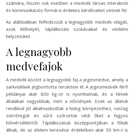
számára, hiszen sok esetben a medvék társas interakciói
és kommunikációs formái is érdekes kérdéseket vetnek fel.
Az alábbiakban felfedezzük a legnagyobb medvék világát,
azok élőhelyét, táplálkozási szokásaikat és védelmi
helyzetüket.
A legnagyobb
medvefajok
A medvék között a legnagyobb faj a jegesmedve, amely a
sarkvidékek jégborította területein él. A jegesmedvék férfi
példányai akár 800 kg-ot is nyomhatnak, és a hímek
általában nagyobbak, mint a nőstények. Ezek az állatok
rendkívül jól alkalmazkodtak a hideg környezethez, vastag
zsírrétegük és sűrű szőrzetük védi őket a fagyos
hőmérséklettől. Táplálkozásuk középpontjában a fókák
állnak, de az élelem keresése érdekében akár 50 km-t is