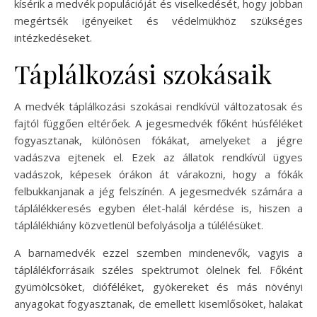
kísérik a medvék populációját és viselkedését, hogy jobban
megértsék igényeiket és védelmükhöz szükséges
intézkedéseket.
Táplálkozási szokásaik
A medvék táplálkozási szokásai rendkívül változatosak és
fajtól függően eltérőek. A jegesmedvék főként húsféléket
fogyasztanak, különösen fókákat, amelyeket a jégre
vadászva ejtenek el. Ezek az állatok rendkívül ügyes
vadászok, képesek órákon át várakozni, hogy a fókák
felbukkanjanak a jég felszínén. A jegesmedvék számára a
táplálékkeresés egyben élet-halál kérdése is, hiszen a
táplálékhiány közvetlenül befolyásolja a túlélésüket.
A barnamedvék ezzel szemben mindenevők, vagyis a
táplálékforrásaik széles spektrumot ölelnek fel. Főként
gyümölcsöket, dióféléket, gyökereket és más növényi
anyagokat fogyasztanak, de emellett kisemlősöket, halakat