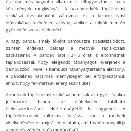
és akár más nagyobb állatokat is elfogyasztanak, ha a
körülmények megkívánják. A barnamedvék táplálkozási
szokásai évszakonként változnak, és a lazacok ívási
időszakában különösen aktívak, amikor a folyók mentén
gyűlnek össze az élelemért.
A nagy panda, amely főként bambuszra specializálódott,
szintén érdekes példája a medvék táplálkozási
szokásainak. A pandák napi 12-16 órát is eltölthetnek
táplálkozással, hogy elegendő tápanyagot nyerjenek a
bambuszból. Mivel a bambusz tápanyagtartalma alacsony,
a pandáknak hatalmas mennyiséget kell elfogyasztaniuk
ahhoz, hogy fenntartsák energiaszintjüket.
A medvék táplálkozási szokásai nemcsak az egyes fajokra
jellemzőek, hanem az élőhelyükön található
élelmiszerforrások elérhetőségétől is függenek. A
táplálékforrások változása hatással van a medvék
viselkedésére és migrációs mintáira, ami tovább bonyolítja
a medvék védelmét és megőrzését.