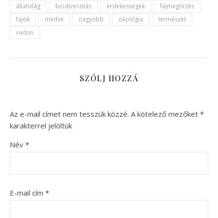
állatvilág
biodiverzitás
érdekességek
fajmegőrzés
fajok
medve
nagyobb
ökológia
természet
vadon
SZÓLJ HOZZÁ
Az e-mail címet nem tesszük közzé.
A kötelező mezőket
*
karakterrel jelöltük
Név
*
E-mail cím
*