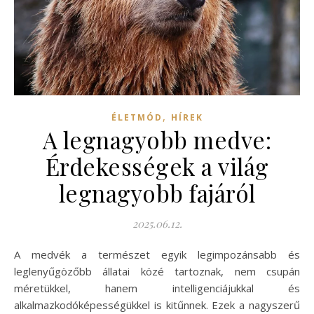
,
ÉLETMÓD
HÍREK
A legnagyobb medve:
Érdekességek a világ
legnagyobb fajáról
2025.06.12.
A medvék a természet egyik legimpozánsabb és
leglenyűgözőbb állatai közé tartoznak, nem csupán
méretükkel, hanem intelligenciájukkal és
alkalmazkodóképességükkel is kitűnnek. Ezek a nagyszerű