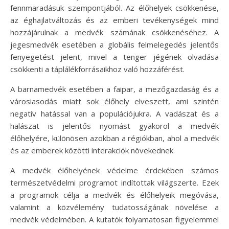
fennmaradásuk szempontjából. Az élőhelyek csökkenése,
az éghajlatváltozás és az emberi tevékenységek mind
hozzájárulnak a medvék számának csökkenéséhez. A
jegesmedvék esetében a globális felmelegedés jelentős
fenyegetést jelent, mivel a tenger jégének olvadása
csökkenti a táplálékforrásaikhoz való hozzáférést.
A barnamedvék esetében a faipar, a mezőgazdaság és a
városiasodás miatt sok élőhely elveszett, ami szintén
negatív hatással van a populációjukra. A vadászat és a
halászat is jelentős nyomást gyakorol a medvék
élőhelyére, különösen azokban a régiókban, ahol a medvék
és az emberek közötti interakciók növekednek.
A medvék élőhelyének védelme érdekében számos
természetvédelmi programot indítottak világszerte. Ezek
a programok célja a medvék és élőhelyeik megóvása,
valamint a közvélemény tudatosságának növelése a
medvék védelmében. A kutatók folyamatosan figyelemmel