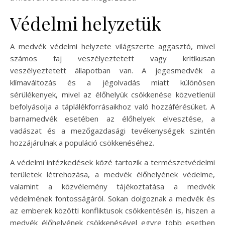
Védelmi helyzetük
A medvék védelmi helyzete világszerte aggasztó, mivel
számos faj veszélyeztetett vagy kritikusan
veszélyeztetett állapotban van. A jegesmedvék a
klímaváltozás és a jégolvadás miatt különösen
sérülékenyek, mivel az élőhelyük csökkenése közvetlenül
befolyásolja a táplálékforrásaikhoz való hozzáférésüket. A
barnamedvék esetében az élőhelyek elvesztése, a
vadászat és a mezőgazdasági tevékenységek szintén
hozzájárulnak a populáció csökkenéséhez.
A védelmi intézkedések közé tartozik a természetvédelmi
területek létrehozása, a medvék élőhelyének védelme,
valamint a közvélemény tájékoztatása a medvék
védelmének fontosságáról. Sokan dolgoznak a medvék és
az emberek közötti konfliktusok csökkentésén is, hiszen a
medvék élőhelyének csökkenésével egyre több esetben