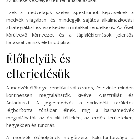
szűkülése veszélyezteti fennmaradásukat.
Ezek a medvefajok széles spektrumot képviselnek a
medvék világában, és mindegyik sajátos alkalmazkodási
stratégiákkal és viselkedési mintákkal rendelkezik. Az őket
körülvevő környezet és a táplálékforrások jelentős
hatással vannak életmódjukra.
Élőhelyük és
elterjedésük
A medvék élőhelye rendkívül változatos, és szinte minden
kontinensen megtalálhatók, kivéve Ausztráliát és
Antarktiszt. A jegesmedvék a sarkvidéki területek
jégborította zónáiban élnek, míg a barnamedvék
megtalálhatók az északi féltekén, az erdős területeken,
hegyekben és tundrán.
A medvék élőhelyének megőrzése kulcsfontosságú a