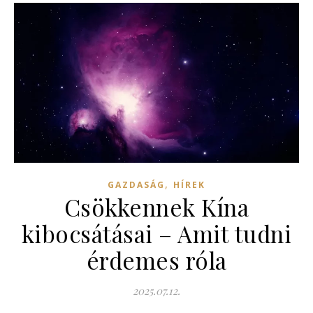
,
GAZDASÁG
HÍREK
Csökkennek Kína
kibocsátásai – Amit tudni
érdemes róla
2025.07.12.