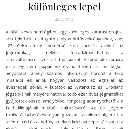
különleges lepel
2025.07.22.
A BBC News nemrégiben egy különleges kutatási projekt
keretein belül ellátogatott olyan hűtőszekrényekhez, ahol
-23 Celsius-fokos hőmérsékleten tárolják azokat az
jégmintákat, amelyek forradalmasíthatják a
klímaváltozásról szerzett tudásunkat. A tudósok számára
ez a jég nem csupán víz és hó, hanem az ősi légkör
lenyomata, amely számos információt hordoz a Föld
múltjáról és arról, hogyan változott az éghajlat az
évezredek során. A kutatók az Antarktisz és Grönland
jégsapkáinak mélyére hatolva, több ezer éves jégmintákat
gyűjtöttek össze, amelyekből rengeteg adat nyerhető ki a
Föld klímájának múltbéli változásairól. Az ősi jégben
található buborékok olyan gázokat tartalmaznak, mint a
szén-dioxid és a metán, amelyek kulcsszerepet játszanak a
globális felmelegedés folyamatában. Ezen gázok