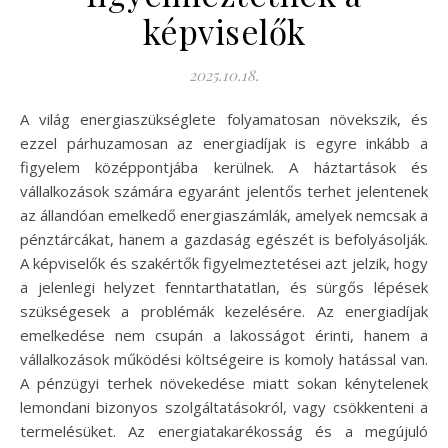
képviselők
2025.10.18.
A világ energiaszükséglete folyamatosan növekszik, és
ezzel párhuzamosan az energiadíjak is egyre inkább a
figyelem középpontjába kerülnek. A háztartások és
vállalkozások számára egyaránt jelentős terhet jelentenek
az állandóan emelkedő energiaszámlák, amelyek nemcsak a
pénztárcákat, hanem a gazdaság egészét is befolyásolják.
A képviselők és szakértők figyelmeztetései azt jelzik, hogy
a jelenlegi helyzet fenntarthatatlan, és sürgős lépések
szükségesek a problémák kezelésére. Az energiadíjak
emelkedése nem csupán a lakosságot érinti, hanem a
vállalkozások működési költségeire is komoly hatással van.
A pénzügyi terhek növekedése miatt sokan kénytelenek
lemondani bizonyos szolgáltatásokról, vagy csökkenteni a
termelésüket. Az energiatakarékosság és a megújuló