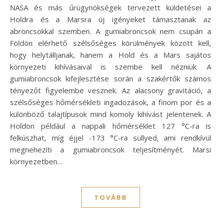
NASA és más űrügynökségek tervezett küldetései a
Holdra és a Marsra új igényeket támasztanak az
abroncsokkal szemben. A gumiabroncsok nem csupán a
Földön elérhető szélsőséges körülmények között kell,
hogy helytálljanak, hanem a Hold és a Mars sajátos
környezeti kihívásaival is szembe kell nézniük. A
gumiabroncsok kifejlesztése során a szakértők számos
tényezőt figyelembe vesznek. Az alacsony gravitáció, a
szélsőséges hőmérsékleti ingadozások, a finom por és a
különböző talajtípusok mind komoly kihívást jelentenek. A
Holdon például a nappali hőmérséklet 127 °C-ra is
felkúszhat, míg éjjel -173 °C-ra süllyed, ami rendkívül
megnehezíti a gumiabroncsok teljesítményét. Marsi
környezetben…
TOVÁBB