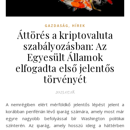
,
GAZDASÁG
HÍREK
Áttörés a kriptovaluta
szabályozásban: Az
Egyesült Államok
elfogadta első jelentős
törvényét
2025.07.18.
A nemrégiben elért mérföldkő jelentős lépést jelent a
korábban periférián lévő iparág számára, amely most már
egyre nagyobb befolyással bír Washington politikai
színterén. Az iparág, amely hosszú ideig a háttérben