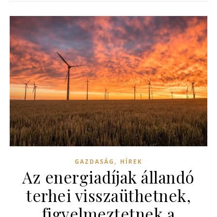
,
GAZDASÁG
HÍREK
Az energiadíjak állandó
terhei visszaüthetnek,
figyelmeztetnek a