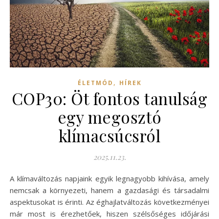
,
ÉLETMÓD
HÍREK
COP30: Öt fontos tanulság
egy megosztó
klímacsúcsról
2025.11.23.
A klímaváltozás napjaink egyik legnagyobb kihívása, amely
nemcsak a környezeti, hanem a gazdasági és társadalmi
aspektusokat is érinti. Az éghajlatváltozás következményei
már most is érezhetőek, hiszen szélsőséges időjárási