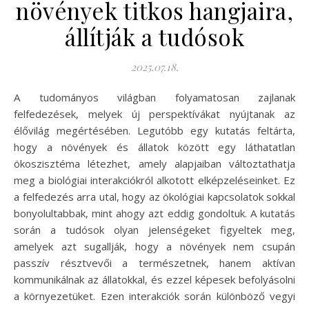
növények titkos hangjaira,
állítják a tudósok
2025.07.18.
A tudományos világban folyamatosan zajlanak
felfedezések, melyek új perspektívákat nyújtanak az
élővilág megértésében. Legutóbb egy kutatás feltárta,
hogy a növények és állatok között egy láthatatlan
ökoszisztéma létezhet, amely alapjaiban változtathatja
meg a biológiai interakciókról alkotott elképzeléseinket. Ez
a felfedezés arra utal, hogy az ökológiai kapcsolatok sokkal
bonyolultabbak, mint ahogy azt eddig gondoltuk. A kutatás
során a tudósok olyan jelenségeket figyeltek meg,
amelyek azt sugallják, hogy a növények nem csupán
passzív résztvevői a természetnek, hanem aktívan
kommunikálnak az állatokkal, és ezzel képesek befolyásolni
a környezetüket. Ezen interakciók során különböző vegyi