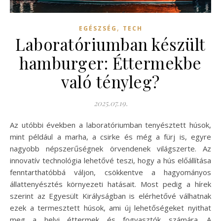
,
EGÉSZSÉG
TECH
Laboratóriumban készült
hamburger: Éttermekbe
való tényleg?
2025.07.19.
Az utóbbi években a laboratóriumban tenyésztett húsok,
mint például a marha, a csirke és még a fürj is, egyre
nagyobb népszerűségnek örvendenek világszerte. Az
innovatív technológia lehetővé teszi, hogy a hús előállítása
fenntarthatóbbá váljon, csökkentve a hagyományos
állattenyésztés környezeti hatásait. Most pedig a hírek
szerint az Egyesült Királyságban is elérhetővé válhatnak
ezek a termesztett húsok, ami új lehetőségeket nyithat
meg a helyi éttermek és fogyasztók számára. A