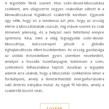
A legutóbbi hírek szerint Kína szén-dioxid-kibocsátása
csökkent, ami világszerte vegyes reakciókat váltott ki a
klímaváltozással foglalkozó szakértők körében. Egyesek
úgy vélik, hogy ez a tendencia azt jelzi, hogy az ország
elérte a kibocsátásának csúcsát, míg mások szerint ez csak
átmeneti jelenség, és a helyzet nem feltétlenül ennyire
optimista. Kína, mint a világ legnagyobb szén-dioxid-
kibocsátója, kulcsszerepet játszik a globális
éghajlatváltozás elleni küzdelemben. Az ország gazdasága
az utóbbi évtizedekben gyors ütemben növekedett,
amelyet a fosszilis tüzelőanyagok, különösen a szén,
széleskörű felhasználása hajtott. Azonban a legújabb
adatok arra utalnak, hogy a kibocsátás csökkenése lehet a
fordulópont, amely a fenntarthatóbb energiaforrásokra
való áttérés irányába mutat. Az egyik fő kérdés, amely a
szakértők között vitát…
TOVÁBB