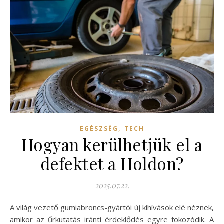
,
EGÉSZSÉG
TECH
Hogyan kerülhetjük el a
defektet a Holdon?
2025.07.22.
A világ vezető gumiabroncs-gyártói új kihívások elé néznek,
amikor az űrkutatás iránti érdeklődés egyre fokozódik. A