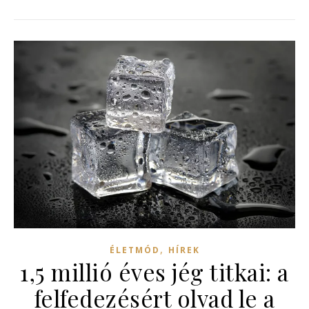
,
ÉLETMÓD
HÍREK
1,5 millió éves jég titkai: a
felfedezésért olvad le a