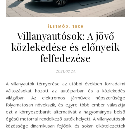
,
ÉLETMÓD
TECH
Villanyautósok: A jövő
közlekedése és előnyeik
felfedezése
2025.07.24.
A villanyautók térnyerése az utóbbi években forradalmi
változásokat hozott az autóiparban és a közlekedés
világában. Az elektromos járművek népszerűsége
folyamatosan növekszik, és egyre több ember választja
ezt a környezetbarát alternatívát a hagyományos belső
égésű motorral rendelkező autók helyett. A villanyautósok
közössége dinamikusan fejlődik, és sokan elkötelezettek