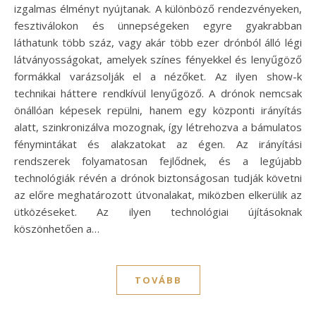
izgalmas élményt nyújtanak. A különböző rendezvényeken,
fesztiválokon és ünnepségeken egyre gyakrabban
láthatunk több száz, vagy akár több ezer drónból álló légi
látványosságokat, amelyek színes fényekkel és lenyűgöző
formákkal varázsolják el a nézőket. Az ilyen show-k
technikai háttere rendkívül lenyűgöző. A drónok nemcsak
önállóan képesek repülni, hanem egy központi irányítás
alatt, szinkronizálva mozognak, így létrehozva a bámulatos
fénymintákat és alakzatokat az égen. Az irányítási
rendszerek folyamatosan fejlődnek, és a legújabb
technológiák révén a drónok biztonságosan tudják követni
az előre meghatározott útvonalakat, miközben elkerülik az
ütközéseket. Az ilyen technológiai újításoknak
köszönhetően a…
TOVÁBB