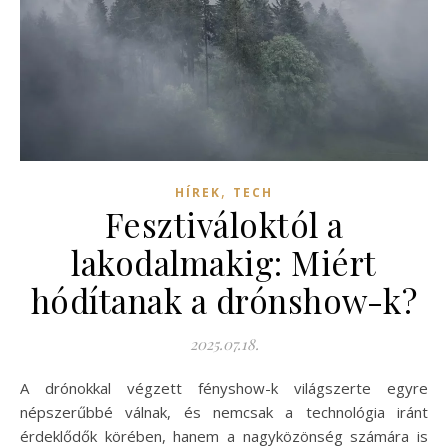
,
HÍREK
TECH
Fesztiváloktól a
lakodalmakig: Miért
hódítanak a drónshow-k?
2025.07.18.
A drónokkal végzett fényshow-k világszerte egyre
népszerűbbé válnak, és nemcsak a technológia iránt
érdeklődők körében, hanem a nagyközönség számára is