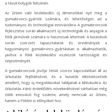
a távoli bolygók felszínén.
Az űrben való közlekedés új dimenziókat nyit meg a
gumiabroncs-gyártók számára, és lehetőséget ad a
tudományos és technológiai innovációkra. A gumiabroncsok
fejlesztése során alkalmazott új technológiák és anyagok a
földi járművek számára is hasznosak lehetnek. A kutatások
során szerzett tapasztalatok és eredmények a
hagyományos gumiabroncs-gyártásban is alkalmazhatók,
javítva a földi közlekedési eszközök tartósságát és
teljesítményét.
A gumiabroncsok jövője tehát szoros kapcsolatban áll az
űrkutatás fejlődésével, és a kutatók elkötelezettek
amellett, hogy új megoldásokat találjanak a kihívásokra. Az
űrkutatás iránti érdeklődés növekedésével várhatóan még
több innováció fog születni, amely nemcsak az űrben,
hanem a Földön is előnyöket hoz.