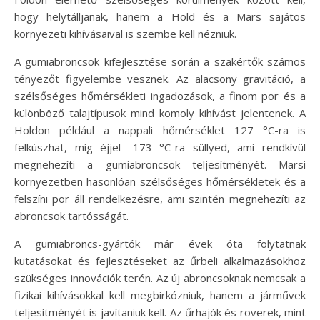
hogy helytálljanak, hanem a Hold és a Mars sajátos
környezeti kihívásaival is szembe kell nézniük.
A gumiabroncsok kifejlesztése során a szakértők számos
tényezőt figyelembe vesznek. Az alacsony gravitáció, a
szélsőséges hőmérsékleti ingadozások, a finom por és a
különböző talajtípusok mind komoly kihívást jelentenek. A
Holdon például a nappali hőmérséklet 127 °C-ra is
felkúszhat, míg éjjel -173 °C-ra süllyed, ami rendkívül
megnehezíti a gumiabroncsok teljesítményét. Marsi
környezetben hasonlóan szélsőséges hőmérsékletek és a
felszíni por áll rendelkezésre, ami szintén megnehezíti az
abroncsok tartósságát.
A gumiabroncs-gyártók már évek óta folytatnak
kutatásokat és fejlesztéseket az űrbeli alkalmazásokhoz
szükséges innovációk terén. Az új abroncsoknak nemcsak a
fizikai kihívásokkal kell megbirkózniuk, hanem a járművek
teljesítményét is javítaniuk kell. Az űrhajók és roverek, mint