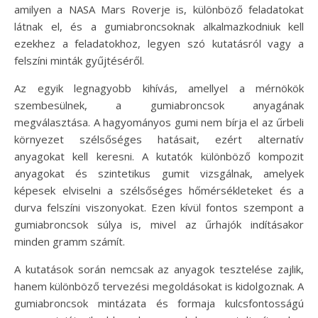
amilyen a NASA Mars Roverje is, különböző feladatokat
látnak el, és a gumiabroncsoknak alkalmazkodniuk kell
ezekhez a feladatokhoz, legyen szó kutatásról vagy a
felszíni minták gyűjtéséről.
Az egyik legnagyobb kihívás, amellyel a mérnökök
szembesülnek, a gumiabroncsok anyagának
megválasztása. A hagyományos gumi nem bírja el az űrbeli
környezet szélsőséges hatásait, ezért alternatív
anyagokat kell keresni. A kutatók különböző kompozit
anyagokat és szintetikus gumit vizsgálnak, amelyek
képesek elviselni a szélsőséges hőmérsékleteket és a
durva felszíni viszonyokat. Ezen kívül fontos szempont a
gumiabroncsok súlya is, mivel az űrhajók indításakor
minden gramm számít.
A kutatások során nemcsak az anyagok tesztelése zajlik,
hanem különböző tervezési megoldásokat is kidolgoznak. A
gumiabroncsok mintázata és formaja kulcsfontosságú