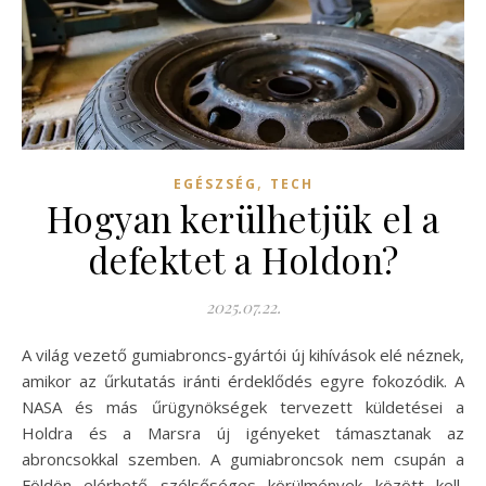
,
EGÉSZSÉG
TECH
Hogyan kerülhetjük el a
defektet a Holdon?
2025.07.22.
A világ vezető gumiabroncs-gyártói új kihívások elé néznek,
amikor az űrkutatás iránti érdeklődés egyre fokozódik. A
NASA és más űrügynökségek tervezett küldetései a
Holdra és a Marsra új igényeket támasztanak az
abroncsokkal szemben. A gumiabroncsok nem csupán a
Földön elérhető szélsőséges körülmények között kell,