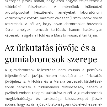
szerepet játszik abban, hogy azok hogyan teljesítenek a
különböző felszíneken. A mérnökök különböző
prototípusokat készítenek, amelyeket laboratóriumi
körülmények között, valamint valósághű szimulációk során
tesztelnek. A cél az, hogy olyan abroncsokat hozzanak
létre, amelyek nemcsak tartósak, hanem hatékonyan
képesek navigálni a Hold és a Mars kihívásaival teli tájain.
Az űrkutatás jövője és a
gumiabroncsok szerepe
A gumiabroncsok fejlesztése nem csupán a járművek
teljesítményét javítja, hanem hozzájárul az űrkutatás
jövőjéhez is. A Holdra és a Marsra tervezett küldetések
során nemcsak a tudományos felfedezések, hanem a
jövőbeli emberi telepek kialakítása is cél. A gumiabroncsok
megbízhatósága és tartóssága kulcsszerepet játszik
abban, hogy az űrhajósok biztonságban közlekedhessenek