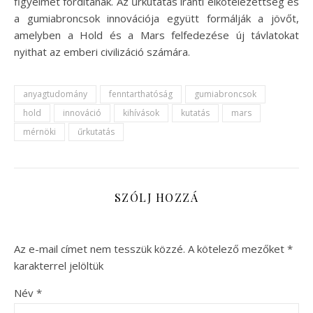
figyelmet fordítanak. Az űrkutatás iránti elkötelezettség és
a gumiabroncsok innovációja együtt formálják a jövőt,
amelyben a Hold és a Mars felfedezése új távlatokat
nyithat az emberi civilizáció számára.
anyagtudomány
fenntarthatóság
gumiabroncsok
hold
innováció
kihívások
kutatás
mars
mérnöki
űrkutatás
SZÓLJ HOZZÁ
Az e-mail címet nem tesszük közzé.
A kötelező mezőket
*
karakterrel jelöltük
Név
*