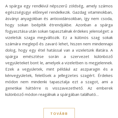
A spárga egy rendkívül népszerű zöldség, amely számos
egészségügyi előnnyel rendelkezik. Gazdag vitaminokban,
ásványi anyagokban és antioxidánsokban, így nem csoda,
hogy sokan beépítik étrendjükbe. Azonban a spárga
fogyasztása után sokan tapasztalnak érdekes jelenséget: a
vizeletük szaga megváltozik. Ez a különös szag sokak
számára meglepő és zavaró lehet, hiszen nem mindennapi
dolog, hogy egy étel hatással van a vizeletünk illatára. A
spárga emésztése során a szervezet különböző
vegyületeket bont le, amelyek a vizeletben is megjelennek.
Ezek a vegyületek, mint például az aszparagin és a
kénvegyületek, felelősek a jellegzetes szagért. Érdekes
módon nem mindenki tapasztalja ezt a szagot, ami a
genetikai háttérre is visszavezethető. Az emberek
különböző módon reagálnak a spárgában található…
TOVÁBB