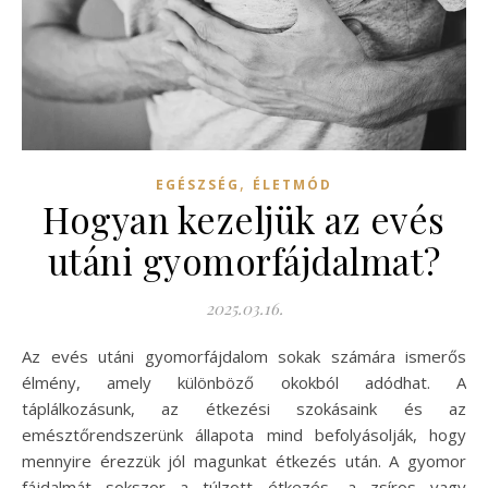
,
EGÉSZSÉG
ÉLETMÓD
Hogyan kezeljük az evés
utáni gyomorfájdalmat?
2025.03.16.
Az evés utáni gyomorfájdalom sokak számára ismerős
élmény, amely különböző okokból adódhat. A
táplálkozásunk, az étkezési szokásaink és az
emésztőrendszerünk állapota mind befolyásolják, hogy
mennyire érezzük jól magunkat étkezés után. A gyomor
fájdalmát sokszor a túlzott étkezés, a zsíros vagy