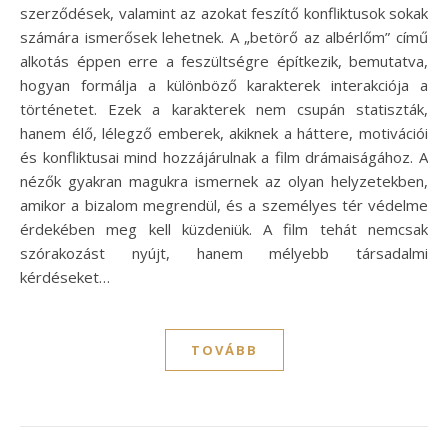
szerződések, valamint az azokat feszítő konfliktusok sokak
számára ismerősek lehetnek. A „betörő az albérlőm” című
alkotás éppen erre a feszültségre építkezik, bemutatva,
hogyan formálja a különböző karakterek interakciója a
történetet. Ezek a karakterek nem csupán statiszták,
hanem élő, lélegző emberek, akiknek a háttere, motivációi
és konfliktusai mind hozzájárulnak a film drámaiságához. A
nézők gyakran magukra ismernek az olyan helyzetekben,
amikor a bizalom megrendül, és a személyes tér védelme
érdekében meg kell küzdeniük. A film tehát nemcsak
szórakozást nyújt, hanem mélyebb társadalmi
kérdéseket…
TOVÁBB