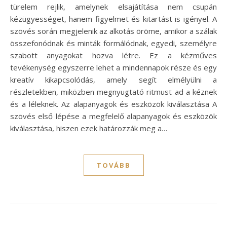
türelem rejlik, amelynek elsajátítása nem csupán
kézügyességet, hanem figyelmet és kitartást is igényel. A
szövés során megjelenik az alkotás öröme, amikor a szálak
összefonódnak és minták formálódnak, egyedi, személyre
szabott anyagokat hozva létre. Ez a kézműves
tevékenység egyszerre lehet a mindennapok része és egy
kreatív kikapcsolódás, amely segít elmélyülni a
részletekben, miközben megnyugtató ritmust ad a kéznek
és a léleknek. Az alapanyagok és eszközök kiválasztása A
szövés első lépése a megfelelő alapanyagok és eszközök
kiválasztása, hiszen ezek határozzák meg a…
TOVÁBB