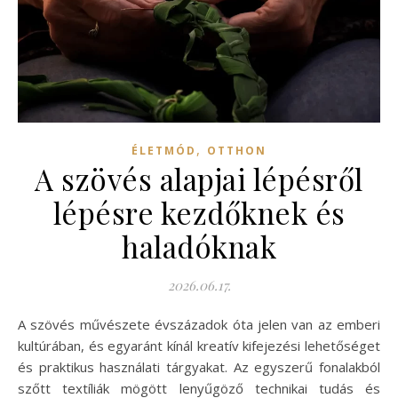
,
ÉLETMÓD
OTTHON
A szövés alapjai lépésről
lépésre kezdőknek és
haladóknak
2026.06.17.
A szövés művészete évszázadok óta jelen van az emberi
kultúrában, és egyaránt kínál kreatív kifejezési lehetőséget
és praktikus használati tárgyakat. Az egyszerű fonalakból
szőtt textíliák mögött lenyűgöző technikai tudás és