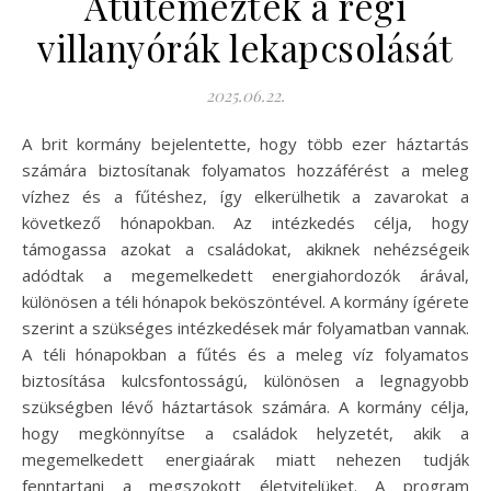
Átütemezték a régi
villanyórák lekapcsolását
2025.06.22.
A brit kormány bejelentette, hogy több ezer háztartás
számára biztosítanak folyamatos hozzáférést a meleg
vízhez és a fűtéshez, így elkerülhetik a zavarokat a
következő hónapokban. Az intézkedés célja, hogy
támogassa azokat a családokat, akiknek nehézségeik
adódtak a megemelkedett energiahordozók árával,
különösen a téli hónapok beköszöntével. A kormány ígérete
szerint a szükséges intézkedések már folyamatban vannak.
A téli hónapokban a fűtés és a meleg víz folyamatos
biztosítása kulcsfontosságú, különösen a legnagyobb
szükségben lévő háztartások számára. A kormány célja,
hogy megkönnyítse a családok helyzetét, akik a
megemelkedett energiaárak miatt nehezen tudják
fenntartani a megszokott életvitelüket. A program