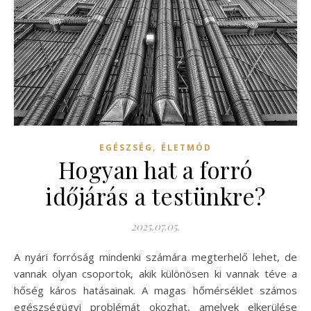
,
EGÉSZSÉG
ÉLETMÓD
Hogyan hat a forró
időjárás a testünkre?
2025.07.05.
A nyári forróság mindenki számára megterhelő lehet, de
vannak olyan csoportok, akik különösen ki vannak téve a
hőség káros hatásainak. A magas hőmérséklet számos
egészségügyi problémát okozhat, amelyek elkerülése