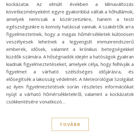
kockázatai. Az elmúlt években a klímaváltozás
következményeként egyre gyakoribbá váltak a hőhullámok,
amelyek nemcsak a közérzetünkre, hanem a testi
egészségünkre is komoly hatással vannak. A szakértők arra
figyelmeztetnek, hogy a magas hőmérsékletek különösen
veszélyesek lehetnek a legyengült immunrendszerű
emberek, idősek, valamint a krónikus betegségekkel
küzdők számára. A hőségriadók idején a hatóságok gyakran
kiadnak figyelmeztetéseket, amelyek célja, hogy felhívják a
figyelmet a várható szélsőséges időjárásra, és
elősegítsék a lakosság védelmét. A Meteorológiai Szolgálat
az ilyen figyelmeztetések során részletes információkat
nyújt a várható hőmérsékletekről, valamint a kockázatok
csökkentésére vonatkozó…
TOVÁBB