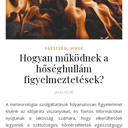
,
EGÉSZSÉG
HÍREK
Hogyan működnek a
hőséghullám
figyelmeztetések?
2025.07.16.
A meteorológiai szolgáltatások folyamatosan figyelemmel
kísérik az időjárási viszonyokat, és fontos információkat
nyújtanak a lakosság számára, hogy elkerülhetőek
legyenek a szélsőséges hőmérsékletek egészségügyi