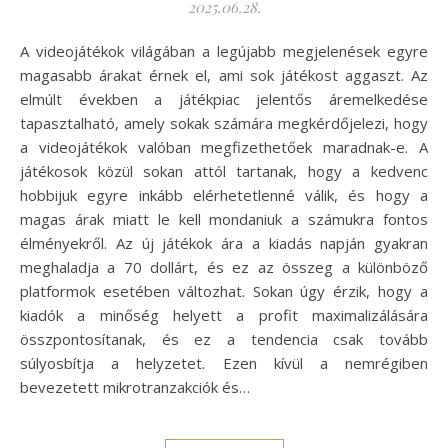
2025.06.28.
A videojátékok világában a legújabb megjelenések egyre
magasabb árakat érnek el, ami sok játékost aggaszt. Az
elmúlt években a játékpiac jelentős áremelkedése
tapasztalható, amely sokak számára megkérdőjelezi, hogy
a videojátékok valóban megfizethetőek maradnak-e. A
játékosok közül sokan attól tartanak, hogy a kedvenc
hobbijuk egyre inkább elérhetetlenné válik, és hogy a
magas árak miatt le kell mondaniuk a számukra fontos
élményekről. Az új játékok ára a kiadás napján gyakran
meghaladja a 70 dollárt, és ez az összeg a különböző
platformok esetében változhat. Sokan úgy érzik, hogy a
kiadók a minőség helyett a profit maximalizálására
összpontosítanak, és ez a tendencia csak tovább
súlyosbítja a helyzetet. Ezen kívül a nemrégiben
bevezetett mikrotranzakciók és…