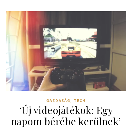
,
GAZDASÁG
TECH
‘Új videojátékok: Egy
napom bérébe kerülnek’