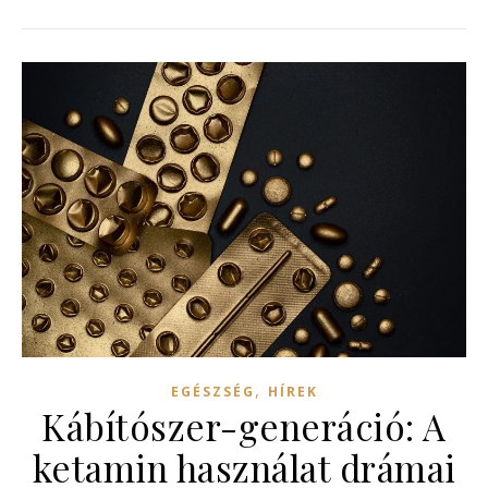
,
EGÉSZSÉG
HÍREK
Kábítószer-generáció: A
ketamin használat drámai