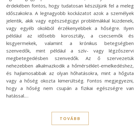
érdekében fontos, hogy tudatosan készüljünk fel a meleg
időszakokra. A legnagyobb kockázatot azok a személyek
jelentik, akik vagy egészségügyi problémákkal küzdenek,
vagy egyéb okokból érzékenyebbek a hőségre. Ilyen
például az idősebb korosztály, a csecsemők és
kisgyermekek, valamint a krónikus betegségben
szenvedők, mint például a szív- vagy légzőszervi
megbetegedésben szenvedők. Az ő szervezetük
nehezebben alkalmazkodik a hőmérséklet-emelkedéshez,
és hajlamosabbak az olyan hőhatásokra, mint a hőguta
vagy a hőség okozta kimerültség. Fontos megjegyezni,
hogy a hőség nem csupán a fizikai egészségre van
hatással.…
TOVÁBB