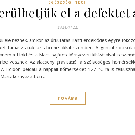
,
EGÉSZSÉG
TECH
rülhetjük el a defektet
2025.07.22.
sok elé néznek, amikor az űrkutatás iránti érdeklődés egyre fok
eket támasztanak az abroncsokkal szemben. A gumiabroncsok
 hanem a Hold és a Mars sajátos környezeti kihívásaival is szemb
be vesznek. Az alacsony gravitáció, a szélsőséges hőmérsékl
. A Holdon például a nappali hőmérséklet 127 °C-ra is felkúszhat
. Marsi környezetben…
TOVÁBB