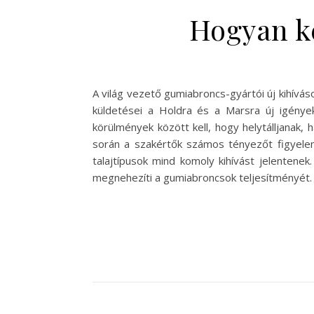
Hogyan ke
A világ vezető gumiabroncs-gyártói új kihívá
küldetései a Holdra és a Marsra új igény
körülmények között kell, hogy helytálljanak,
során a szakértők számos tényezőt figyelem
talajtípusok mind komoly kihívást jelentenek
megnehezíti a gumiabroncsok teljesítményét