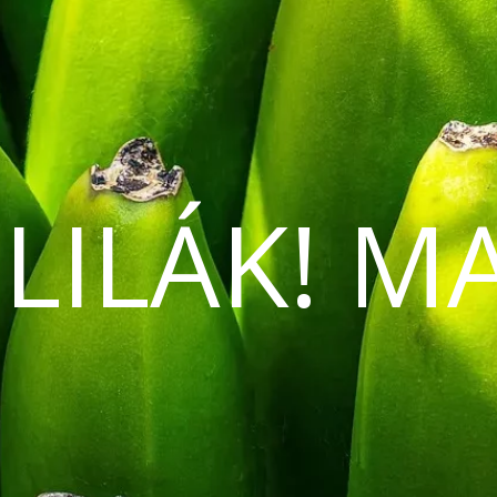
 LILÁK! M