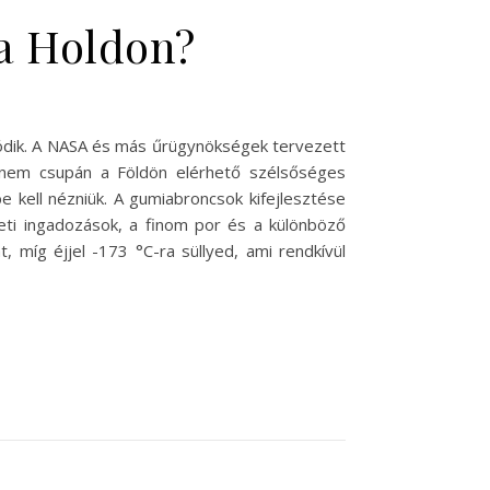
 a Holdon?
ozódik. A NASA és más űrügynökségek tervezett
 nem csupán a Földön elérhető szélsőséges
e kell nézniük. A gumiabroncsok kifejlesztése
eti ingadozások, a finom por és a különböző
, míg éjjel -173 °C-ra süllyed, ami rendkívül