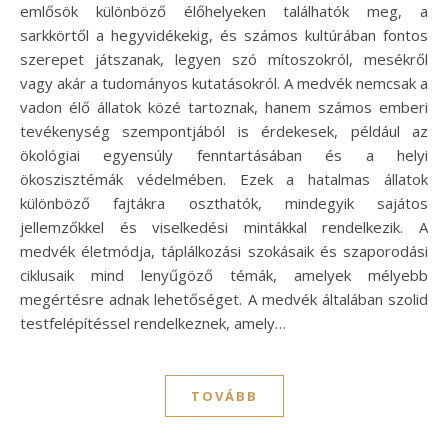
emlősök különböző élőhelyeken találhatók meg, a
sarkkörtől a hegyvidékekig, és számos kultúrában fontos
szerepet játszanak, legyen szó mítoszokról, mesékről
vagy akár a tudományos kutatásokról. A medvék nemcsak a
vadon élő állatok közé tartoznak, hanem számos emberi
tevékenység szempontjából is érdekesek, például az
ökológiai egyensúly fenntartásában és a helyi
ökoszisztémák védelmében. Ezek a hatalmas állatok
különböző fajtákra oszthatók, mindegyik sajátos
jellemzőkkel és viselkedési mintákkal rendelkezik. A
medvék életmódja, táplálkozási szokásaik és szaporodási
ciklusaik mind lenyűgöző témák, amelyek mélyebb
megértésre adnak lehetőséget. A medvék általában szolid
testfelépítéssel rendelkeznek, amely…
TOVÁBB