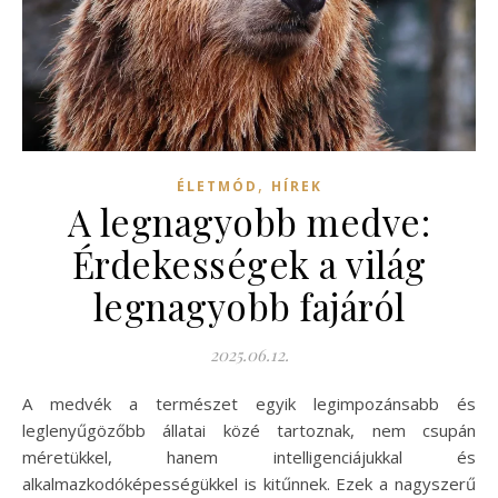
,
ÉLETMÓD
HÍREK
A legnagyobb medve:
Érdekességek a világ
legnagyobb fajáról
2025.06.12.
A medvék a természet egyik legimpozánsabb és
leglenyűgözőbb állatai közé tartoznak, nem csupán
méretükkel, hanem intelligenciájukkal és
alkalmazkodóképességükkel is kitűnnek. Ezek a nagyszerű