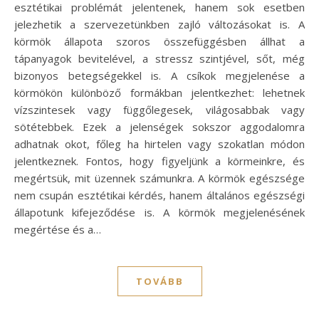
esztétikai problémát jelentenek, hanem sok esetben
jelezhetik a szervezetünkben zajló változásokat is. A
körmök állapota szoros összefüggésben állhat a
tápanyagok bevitelével, a stressz szintjével, sőt, még
bizonyos betegségekkel is. A csíkok megjelenése a
körmökön különböző formákban jelentkezhet: lehetnek
vízszintesek vagy függőlegesek, világosabbak vagy
sötétebbek. Ezek a jelenségek sokszor aggodalomra
adhatnak okot, főleg ha hirtelen vagy szokatlan módon
jelentkeznek. Fontos, hogy figyeljünk a körmeinkre, és
megértsük, mit üzennek számunkra. A körmök egészsége
nem csupán esztétikai kérdés, hanem általános egészségi
állapotunk kifejeződése is. A körmök megjelenésének
megértése és a…
TOVÁBB