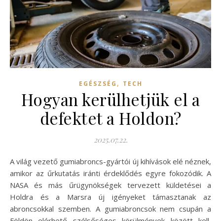
,
EGÉSZSÉG
TECH
Hogyan kerülhetjük el a
defektet a Holdon?
2025.07.22.
A világ vezető gumiabroncs-gyártói új kihívások elé néznek,
amikor az űrkutatás iránti érdeklődés egyre fokozódik. A
NASA és más űrügynökségek tervezett küldetései a
Holdra és a Marsra új igényeket támasztanak az
abroncsokkal szemben. A gumiabroncsok nem csupán a
Földön elérhető szélsőséges körülmények között kell,