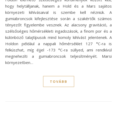
hogy helytálljanak, hanem a Hold és a Mars sajátos
környezeti kihívásaival is szembe kell nézniük. A
gumiabroncsok kifejlesztése során a szakértők számos
tényezőt figyelembe vesznek. Az alacsony gravitáció, a
szélsőséges hőmérsékleti ingadozások, a finom por és a
különböző talajtípusok mind komoly kihívást jelentenek. A
Holdon például a nappali hőmérséklet 127 °C-ra is
felkúszhat, míg éjjel -173 °C-ra süllyed, ami rendkívül
megnehezíti a gumiabroncsok teljesítményét. Marsi
környezetben…
TOVÁBB