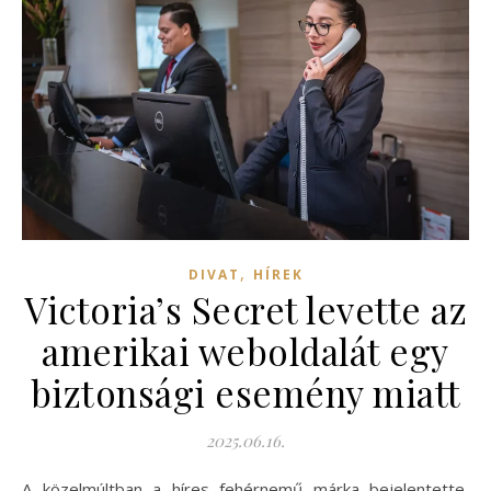
,
DIVAT
HÍREK
Victoria’s Secret levette az
amerikai weboldalát egy
biztonsági esemény miatt
2025.06.16.
A közelmúltban a híres fehérnemű márka bejelentette,