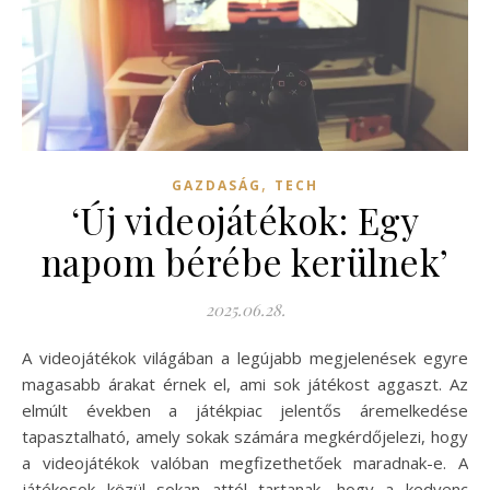
,
GAZDASÁG
TECH
‘Új videojátékok: Egy
napom bérébe kerülnek’
2025.06.28.
A videojátékok világában a legújabb megjelenések egyre
magasabb árakat érnek el, ami sok játékost aggaszt. Az
elmúlt években a játékpiac jelentős áremelkedése
tapasztalható, amely sokak számára megkérdőjelezi, hogy
a videojátékok valóban megfizethetőek maradnak-e. A
játékosok közül sokan attól tartanak, hogy a kedvenc