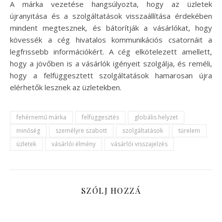
A márka vezetése hangsúlyozta, hogy az üzletek
újranyitása és a szolgáltatások visszaállítása érdekében
mindent megtesznek, és bátorítják a vásárlókat, hogy
kövessék a cég hivatalos kommunikációs csatornáit a
legfrissebb információkért. A cég elkötelezett amellett,
hogy a jövőben is a vásárlók igényeit szolgálja, és reméli,
hogy a felfüggesztett szolgáltatások hamarosan újra
elérhetők lesznek az üzletekben.
fehérnemű márka
felfüggesztés
globális helyzet
minőség
személyre szabott
szolgáltatások
türelem
üzletek
vásárlói élmény
vásárlói visszajelzés
SZÓLJ HOZZÁ