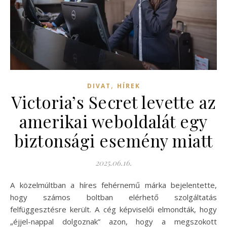
,
DIVAT
HÍREK
Victoria’s Secret levette az
amerikai weboldalát egy
biztonsági esemény miatt
2025.06.16.
A közelmúltban a híres fehérnemű márka bejelentette,
hogy számos boltban elérhető szolgáltatás
felfüggesztésre került. A cég képviselői elmondták, hogy
„éjjel-nappal dolgoznak” azon, hogy a megszokott