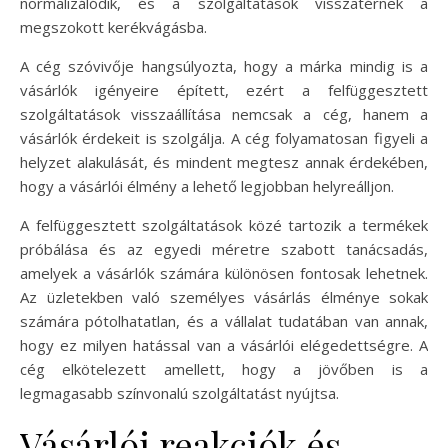
normalizálódik, és a szolgáltatások visszatérnek a
megszokott kerékvágásba.
A cég szóvivője hangsúlyozta, hogy a márka mindig is a
vásárlók igényeire épített, ezért a felfüggesztett
szolgáltatások visszaállítása nemcsak a cég, hanem a
vásárlók érdekeit is szolgálja. A cég folyamatosan figyeli a
helyzet alakulását, és mindent megtesz annak érdekében,
hogy a vásárlói élmény a lehető legjobban helyreálljon.
A felfüggesztett szolgáltatások közé tartozik a termékek
próbálása és az egyedi méretre szabott tanácsadás,
amelyek a vásárlók számára különösen fontosak lehetnek.
Az üzletekben való személyes vásárlás élménye sokak
számára pótolhatatlan, és a vállalat tudatában van annak,
hogy ez milyen hatással van a vásárlói elégedettségre. A
cég elkötelezett amellett, hogy a jövőben is a
legmagasabb színvonalú szolgáltatást nyújtsa.
Vásárlói reakciók és