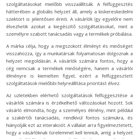
szolgáltatásokat mielőbb visszaállítsák. A felfüggesztés
hátterében a globális helyzet áll, amely a kiskereskedelmi
szektort is jelentősen érinti. A vásárlók így egyelőre nem
élvezhetik azokat a kiegészítő szolgáltatásokat, mint a
személyre szabott tanácsadás vagy a termékek próbálása.
A márka célja, hogy a megszokott élményt és minőséget
visszahozza, így a munkatársak folyamatosan dolgoznak a
helyzet megoldásán. A vásárlók számára fontos, hogy a
cég nemcsak a termékek minőségére, hanem a vásárlói
élményre is kiemelten figyel, ezért a felfüggesztett
szolgáltatások mielőbbi helyreállítása prioritást élvez.
Az üzletekben elérhető szolgáltatások felfüggesztése a
vásárlók számára is érzékelhető változásokat hozott. Sok
vásárló elmondta, hogy a személyes élmény, mint például
a szakértői tanácsadás, rendkívül fontos számukra, és
hiányolják ezt az interakciót. A vállalat arra figyelmeztetett,
hogy a vásárlóknak türelemmel kell lenniük, amíg a helyzet