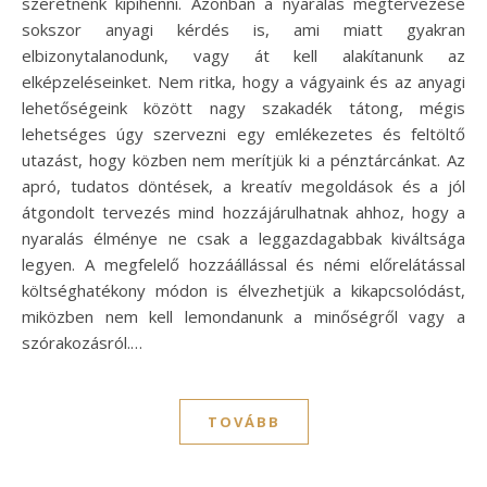
szeretnénk kipihenni. Azonban a nyaralás megtervezése
sokszor anyagi kérdés is, ami miatt gyakran
elbizonytalanodunk, vagy át kell alakítanunk az
elképzeléseinket. Nem ritka, hogy a vágyaink és az anyagi
lehetőségeink között nagy szakadék tátong, mégis
lehetséges úgy szervezni egy emlékezetes és feltöltő
utazást, hogy közben nem merítjük ki a pénztárcánkat. Az
apró, tudatos döntések, a kreatív megoldások és a jól
átgondolt tervezés mind hozzájárulhatnak ahhoz, hogy a
nyaralás élménye ne csak a leggazdagabbak kiváltsága
legyen. A megfelelő hozzáállással és némi előrelátással
költséghatékony módon is élvezhetjük a kikapcsolódást,
miközben nem kell lemondanunk a minőségről vagy a
szórakozásról.…
TOVÁBB