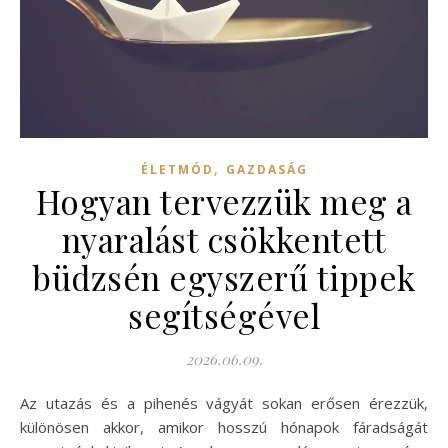
,
ÉLETMÓD
GAZDASÁG
Hogyan tervezzük meg a
nyaralást csökkentett
büdzsén egyszerű tippek
segítségével
2026.06.09.
Az utazás és a pihenés vágyát sokan erősen érezzük,
különösen akkor, amikor hosszú hónapok fáradságát